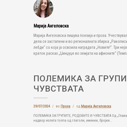
Марија Ангеловска
Марија Ангеловска пишува поезија и проза. Учествува
дела се застапени и во регионалната збирка „Ракописи 
лебди“ со која ја освоила наградата „Новите!“. Три не
краток расказ „Џинџуџе во земјата на афионите“ (Темпл
ПОЛЕМИКА ЗА ГРУПИ
ЧУВСТВАТА
29/07/2024
/
во
Проза
/
од
Марија Ангеловска
ПОЛЕМИКА ЗА ГРУПИТЕ, РОДОВИТЕ И ЧУВСТВАТА Од „Глава ш
надвор излета толпа од глаголи, именки, бројки...