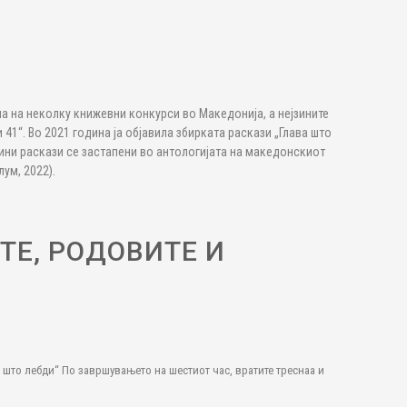
ла на неколку книжевни конкурси во Македонија, а нејзините
41“. Во 2021 година ја објавила збирката раскази „Глава што
јзини раскази се застапени во антологијата на македонскиот
ум, 2022).
ТЕ, РОДОВИТЕ И
то лебди“ По завршувањето на шестиот час, вратите треснаа и