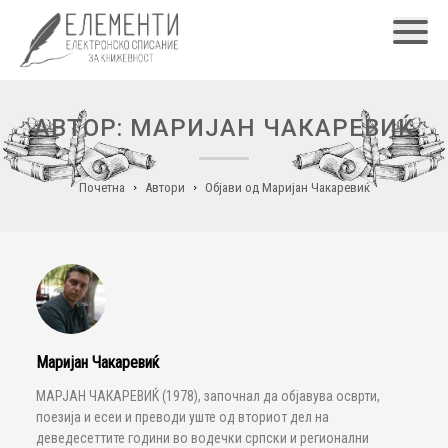
Главн
АВТОР: МАРИЈАН ЧАКАРЕВИЌ
Почетна
Автори
Објави од Маријан Чакаревиќ
Маријан Чакаревиќ
МАРЈАН ЧАКАРЕВИЌ (1978), започнал да објавува осврти,
поезија и есеи и преводи уште од вториот дел на
деведесеттите години во водечки српски и регионални