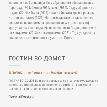
шечатени и веб списанија. Има објавено пет збирки поезија:
Параград, 1999, Систем 2011, јазик (2014), Седум зборови на
градот (2014) и Ткива (2016) како и збирката кратки раскази
Историј на телото (2021). Неговите раскази се застапени во
антологии на современа српска поезија, додека пак тој
уредувал тематски изданија на списанието Градац посветени
на дендизмот (2013) и алкохолизмот (2021). Тој е уредник на
списанието за книжевност и уметност Полја.
ГОСТИН ВО ДОМОТ
23/10/2022
/
во
Поезија
/
од
Маријан Чакаревиќ
ГОСТИН ВО ДОМОТ Во играта мораше са се учествува:мораше да се
живее:на моменти спокојно,осветлен од жижата на стиготили
тишината на винотоопкружен со млади лавовии...
Прочитај Повеќе