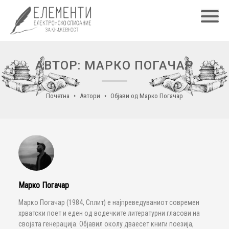
Главн
АВТОР: МАРКО ПОГАЧАР
Почетна
Автори
Објави од Марко Погачар
Марко Погачар
Марко Погачар (1984, Сплит) е најпреведуваниот современ
хрватски поет и еден од водечките литературни гласови на
својата генерација. Објавил околу дваесет книги поезија,