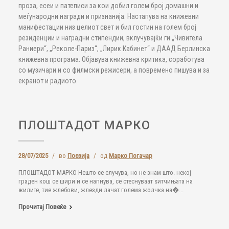
проза, есеи и патеписи за кои добил голем број домашни и
меѓународни награди и признанија. Настапува на книжевни
манифестации низ целиот свет и бил гостин на голем број
резиденции и наградни стипендии, вклучувајќи ги „Чивитела
Раниери“, „Реколе-Париз“, „Лирик Кабинет“ и ДААД Берлинска
книжевна програма. Објавува книжевна критика, соработува
со музичари и со филмски режисери, а повремено пишува и за
екранот и радиото.
ПЛОШТАДОТ МАРКО
28/07/2025
/
во
Поезија
/
од
Марко Погачар
ПЛОШТАДОТ МАРКО Нешто се случува, но не знам што. некој
граден кош се шири и се напнува, се стеснуваат ѕитчињата на
жилите, тие жлебови, жлезди лачат голема жолчка на�...
Прочитај Повеќе