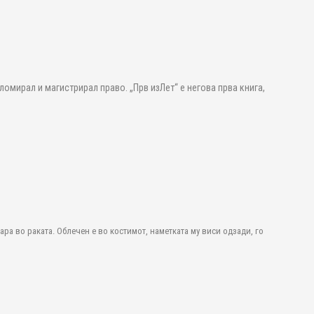
ломирал и магистрирал право. „Прв изЛет“ е негова прва книга,
а во раката. Облечен е во костимот, наметката му виси одзади, го