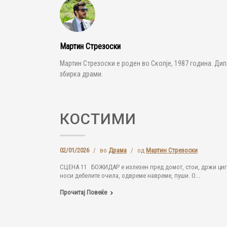
Мартин Стрезоски
Мартин Стрезоски е роден во Скопје, 1987 година. Дип
збирка драми.
КОСТИМИ
02/01/2026
/
во
Драма
/
од
Мартин Стрезоски
СЦЕНА 11 БОЖИДАР е излезен пред домот, стои, држи цигар
носи дебелите очила, одвреме навреме, пуши. О...
Прочитај Повеќе