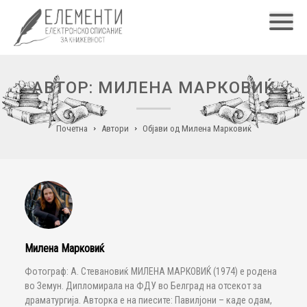
Главн
АВТОР: МИЛЕНА МАРКОВИЌ
Почетна
Автори
Објави од Милена Марковиќ
Милена Марковиќ
Фотограф: А. Стевановиќ МИЛЕНА МАРКОВИЌ (1974) е родена
во Земун. Дипломирала на ФДУ во Белград на отсекот за
драматургија. Авторка е на пиесите: Павилјони – каде одам,