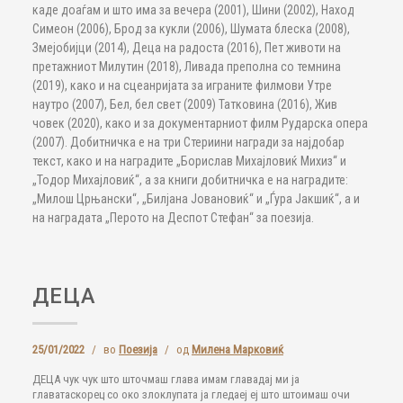
каде доаѓам и што има за вечера (2001), Шини (2002), Наход
Симеон (2006), Брод за кукли (2006), Шумата блеска (2008),
Змејобијци (2014), Деца на радоста (2016), Пет животи на
претажниот Милутин (2018), Ливада преполна со темнина
(2019), како и на сцеанријата за играните филмови Утре
наутро (2007), Бел, бел свет (2009) Татковина (2016), Жив
човек (2020), како и за документарниот филм Рударска опера
(2007). Добитничка е на три Стериини награди за најдобар
текст, како и на наградите „Борислав Михајловиќ Михиз“ и
„Тодор Михајловиќ“, а за книги добитничка е на наградите:
„Милош Црњански“, „Билјана Јовановиќ“ и „Ѓура Јакшиќ“, а и
на наградата „Перото на Деспот Стефан“ за поезија.
ДЕЦА
25/01/2022
/
во
Поезија
/
од
Милена Марковиќ
ДЕЦА чук чук што шточмаш глава имам главадај ми ја
главатаскорец со око злоклупата ја гледаеј еј што штоимаш очи