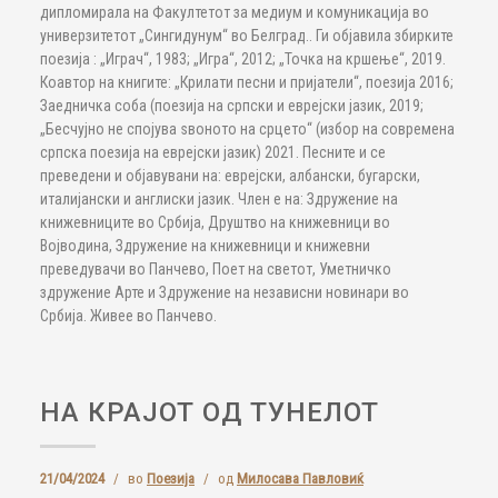
дипломирала на Факултетот за медиум и комуникација во
универзитетот „Сингидунум“ во Белград.. Ги објавила збирките
поезија : „Играч“, 1983; „Игра“, 2012; „Точка на кршење“, 2019.
Коавтор на книгите: „Крилати песни и пријатели“, поезија 2016;
Заедничка соба (поезија на српски и еврејски јазик, 2019;
„Бесчујно не спојува ѕвоното на срцето“ (избор на современа
српска поезија на еврејски јазик) 2021. Песните и се
преведени и објавувани на: еврејски, албански, бугарски,
италијански и англиски јазик. Член е на: Здружение на
книжевниците во Србија, Друштво на книжевници во
Војводина, Здружение на книжевници и книжевни
преведувачи во Панчево, Поет на светот, Уметничко
здружение Арте и Здружение на независни новинари во
Србија. Живее во Панчево.
НА КРАЈОТ ОД ТУНЕЛОТ
21/04/2024
/
во
Поезија
/
од
Милосава Павловиќ