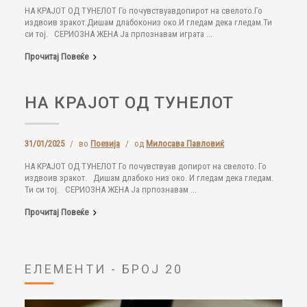
НА КРАЈОТ ОД ТУНЕЛОТ Го почувствуавдопирот на свелото.Го
издвоив зракот.Дишам длабокониз око.И гледам дека гледам.Ти
си тој. СЕРИОЗНА ЖЕНА Ја прпознавам играта ...
Прочитај Повеќе
НА КРАЈОТ ОД ТУНЕЛОТ
31/01/2025
/
во
Поезија
/
од
Милосава Павловиќ
НА КРАЈОТ ОД ТУНЕЛОТ Го почувствуав допирот на свелото. Го
издвоив зракот. Дишам длабоко низ око. И гледам дека гледам.
Ти си тој. СЕРИОЗНА ЖЕНА Ја прпознавам ...
Прочитај Повеќе
ЕЛЕМЕНТИ - БРОЈ 20