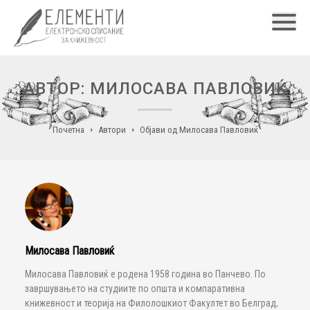
Главн
АВТОР: МИЛОСАВА ПАВЛОВИЌ
Почетна
Автори
Објави од Милосава Павловиќ
Милосава Павловиќ
Милосава Павловиќ е родена 1958 година во Панчево. По
завршувањето на студиите по општа и компаративна
книжевност и теорија на Филолошкиот Факултет во Белград,