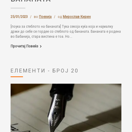
25/01/2023
/
во
Поезија
/
од
Мирослав Кирин
[поука за стеблото на бананата] Тука секоја куќа која и најмалку
држи до себе се гордее со стеблото од бананата. Бананата е родена
во Бабанија, стара вистина е тоа. Но...
Прочитај Повеќе
ЕЛЕМЕНТИ - БРОЈ 20