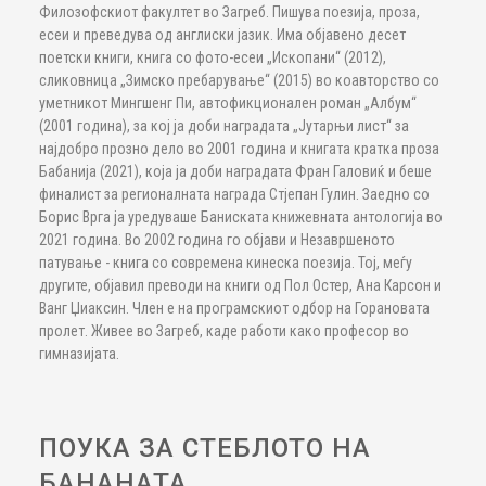
Филозофскиот факултет во Загреб. Пишува поезија, проза,
есеи и преведува од англиски јазик. Има објавено десет
поетски книги, книга со фото-есеи „Ископани“ (2012),
сликовница „Зимско пребарување“ (2015) во коавторство со
уметникот Мингшенг Пи, автофикционален роман „Албум“
(2001 година), за кој ја доби наградата „Јутарњи лист“ за
најдобро прозно дело во 2001 година и книгата кратка проза
Бабанија (2021), која ја доби наградата Фран Галовиќ и беше
финалист за регионалната награда Стјепан Гулин. Заедно со
Борис Врга ја уредуваше Баниската книжевната антологија во
2021 година. Во 2002 година го објави и Незавршеното
патување - книга со современа кинеска поезија. Тој, меѓу
другите, објавил преводи на книги од Пол Остер, Ана Карсон и
Ванг Џиаксин. Член е на програмскиот одбор на Горановата
пролет. Живее во Загреб, каде работи како професор во
гимназијата.
ПОУКА ЗА СТЕБЛОТО НА
БАНАНАТА