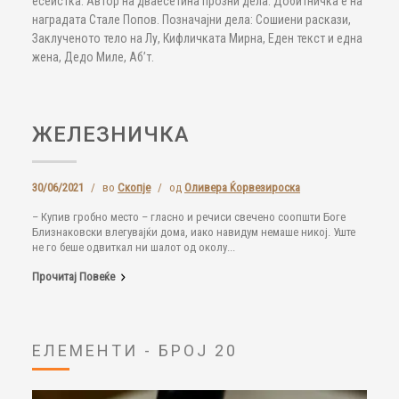
есеистка. Автор на дваесетина прозни дела. Добитничка е на
наградата Стале Попов. Позначајни дела: Сошиени раскази,
Заклученото тело на Лу, Кифличката Мирна, Еден текст и една
жена, Дедо Миле, Аб’т.
ЖЕЛЕЗНИЧКА
30/06/2021
/
во
Скопје
/
од
Оливера Ќорвезироска
– Купив гробно место – гласно и речиси свечено соопшти Боге
Близнаковски влегувајќи дома, иако навидум немаше никој. Уште
не го беше одвиткал ни шалот од околу...
Прочитај Повеќе
ЕЛЕМЕНТИ - БРОЈ 20