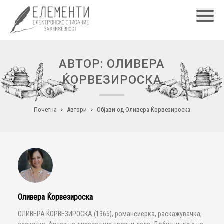
Главн
АВТОР: ОЛИВЕРА
ЌОРВЕЗИРОСКА
Почетна
Автори
Објави од Оливера Ќорвезироска
Оливера Ќорвезироска
ОЛИВЕРА ЌОРВЕЗИРОСКА (1965), романсиерка, раскажувачка,