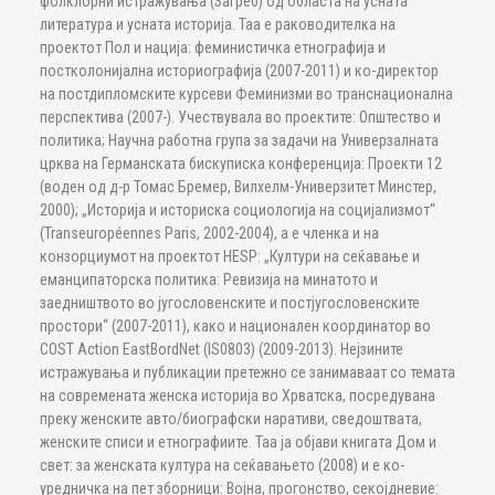
фолклорни истражувања (Загреб) од областа на усната
литература и усната историја. Таа е раководителка на
проектот Пол и нација: феминистичка етнографија и
постколонијална историографија (2007-2011) и ко-директор
на постдипломските курсеви Феминизми во транснационална
перспектива (2007-). Учествувала во проектите: Општество и
политика; Научна работна група за задачи на Универзалната
црква на Германската бискуписка конференција: Проекти 12
(воден од д-р Томас Бремер, Вилхелм-Универзитет Минстер,
2000); „Историја и историска социологија на социјализмот“
(Transeuropéennes Paris, 2002-2004), а е членка и на
конзорциумот на проектот HESP: „Култури на сеќавање и
еманципаторска политика: Ревизија на минатото и
заедништвото во југословенските и постјугословенските
простори“ (2007-2011), како и национален координатор во
COST Action EastBordNet (IS0803) (2009-2013). Нејзините
истражувања и публикации претежно се занимаваат со темата
на современата женска историја во Хрватска, посредувана
преку женските авто/биографски наративи, сведоштвата,
женските списи и етнографиите. Таа ја објави книгата Дом и
свет: за женската култура на сеќавањето (2008) и е ко-
уредничка на пет зборници: Војна, прогонство, секојдневие: