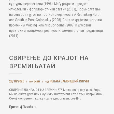
културни перспективи (1996), Меѓу родот и народот:
етнолошки и фолклористички студии (2003), Промислување
на северот и југот во постколонијалноста // Rethinking North
and South in Post-Coloniality (2008), Со глас до феминистички
промени // Voicing Feminist Concerns (2009) и Духовни
практики и економски реалности: феминистички предизвици
(2011).
СВИРЕЊЕ ДО КРАЈОТ НА
ВРЕМИЊАТАЍ
28/10/2025
/
во
Есеи
/
од
РЕНАТА ЈАМБРЕШИЌ КИРИН
СВИРЕЊЕ ДО КРАЈОТ НА ВРЕМИЊАТА Мишоовата слугинка Анри
Мишо смета дека нема музички инструмент што звучи непријатно.
Секој инструмент, колку и да е едноставен, соз�...
Прочитај Повеќе