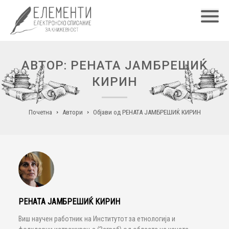
Главн
АВТОР: РЕНАТА ЈАМБРЕШИЌ
КИРИН
Почетна
Автори
Објави од РЕНАТА ЈАМБРЕШИЌ КИРИН
РЕНАТА ЈАМБРЕШИЌ КИРИН
Виш научен работник на Институтот за етнологија и