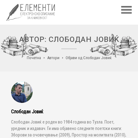
Главн
АВТОР: СЛОБОДАН ЈОВИЌ
Почетна
Автори
Објави од Слободан Јовиќ
Слободан Јовиќ
Слободан Јовиќ е роден во 1984 година во Тузла. Поет,
уредник и издавач. Ги има објавено следните поетски книги:
Зборови за очовечување (2009), Простор на молитвата (2010),