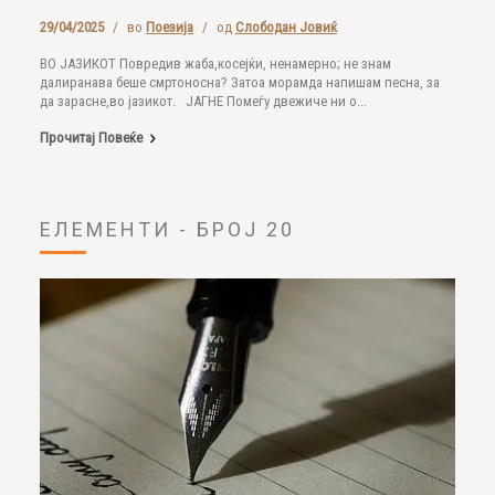
29/04/2025
/
во
Поезија
/
од
Слободан Јовиќ
ВО ЈАЗИКОТ Повредив жаба,косејќи, ненамерно; не знам
далиранава беше смртоносна? Затоа морамда напишам песна, за
да зарасне,во јазикот. ЈАГНЕ Помеѓу двежиче ни о...
Прочитај Повеќе
ЕЛЕМЕНТИ - БРОЈ 20