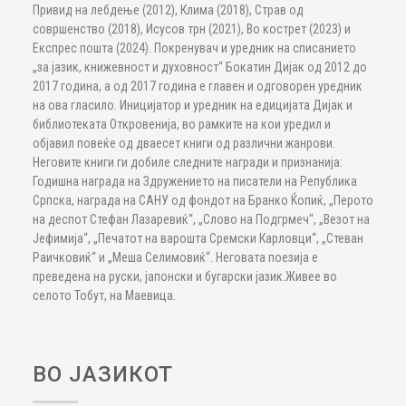
Привид на лебдење (2012), Клима (2018), Страв од
совршенство (2018), Исусов трн (2021), Во кострет (2023) и
Експрес пошта (2024). Покренувач и уредник на списанието
„за јазик, книжевност и духовност“ Бокатин Дијак од 2012 до
2017 година, а од 2017 година е главен и одговорен уредник
на ова гласило. Иницијатор и уредник на едицијата Дијак и
библиотеката Откровенија, во рамките на кои уредил и
објавил повеќе од дваесет книги од различни жанрови.
Неговите книги ги добиле следните награди и признанија:
Годишна награда на Здружението на писатели на Република
Српска, награда на САНУ од фондот на Бранко Ќопиќ, „Перото
на деспот Стефан Лазаревиќ“, „Слово на Подгрмеч“, „Везот на
Јефимија“, „Печатот на варошта Сремски Карловци“, „Стеван
Раичковиќ“ и „Меша Селимовиќ“. Неговата поезија е
преведена на руски, јапонски и бугарски јазик.Живее во
селото Тобут, на Маевица.
ВО ЈАЗИКОТ