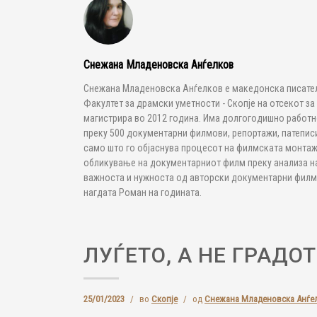
Снежана Младеновска Анѓелков
Снежана Младеновска Анѓелков e македонска писателк
Факултет за драмски уметности - Скопје на отсекот за
магистрира во 2012 година. Има долгогодишно работн
преку 500 документарни филмови, репортажи, патеписи
само што го објаснува процесот на филмската монтаж
обликување на документарниот филм преку анализа на
важноста и нужноста од авторски документарни филмо
нагдата Роман на годината.
ЛУЃЕТО, А НЕ ГРАДОТ
25/01/2023
/
во
Скопје
/
од
Снежана Младеновска Анѓе