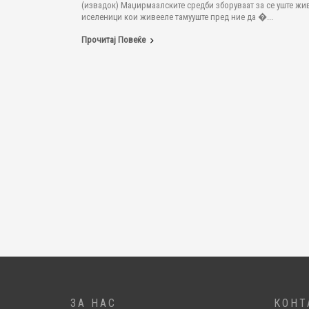
(извадок) Маџирмаалските средби зборуваат за се уште жив
иселеници кои живееле тамууште пред ние да �...
Прочитај Повеќе
ЗА НАС
КОНТ