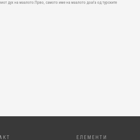
иот дух на маалото.Прво, самото име на маалото доаѓа од турските
АКТ
ЕЛЕМЕНТИ