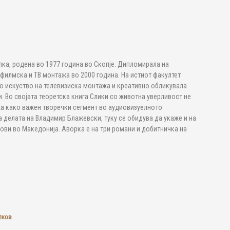
а, родена во 1977 година во Скопје. Дипломирала на
 филмска и ТВ монтажа во 2000 година. На истиот факултет
о искуство на телевизиска монтажа и креативно обликувала
. Во својата теоретска книга Слики со животна уверливост не
а како важен творечки сегмент во аудиовизуелното
 делата на Владимир Блажевски, туку се обидува да укаже и на
ви во Македонија. Аворка е на три романи и добитничка на
лков