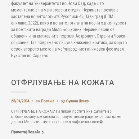
факултет на Универзитетот во Нови Сад, каде што
моментално е на магистерски студии. Нејзината поезија е
застапена во антологиите Рукописи 45, Таен град (ППМ
енклава, 2022), како и во антологијата на песни од конкурсот
за поетската награда Мило Бошковиќ. Нејзини песни се
објавени и на книжевните портали Астронаут, Страни и Човек -
списание. Таа повремено пишува книжевна критика, за која го
освои второто место на меѓународниот книжевен фестивал
Букстан во Сараево.
ОТФРЛУВАЊЕ НА КОЖАТА
25/01/2024
/
во
Поезија
/
од
Сузана Џувер
ОТФРЛУВАЊЕ НА КОЖАТА Ги пикам прстите низ дупките во
џебовитестанувам свесна за првутотнекои раце веќе нема да ме
допрат Мислите штипаткако патент зафатената кож�...
Прочитај Повеќе