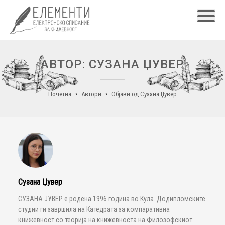
Главн
АВТОР: СУЗАНА ЏУВЕР
Почетна
Автори
Објави од Сузана Џувер
Сузана Џувер
СУЗАНА ЈУВЕР е родена 1996 година во Кула. Додипломските
студии ги завршила на Катедрата за компаративна
книжевност со теорија на книжевноста на Филозофскиот