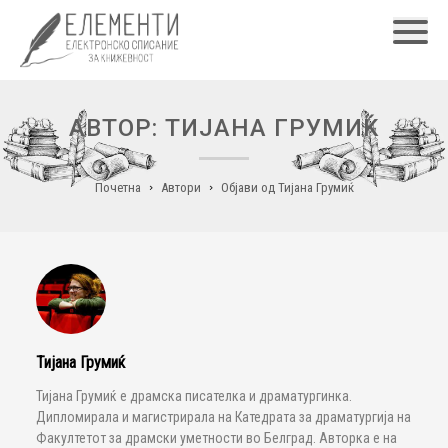
Главн
АВТОР: ТИЈАНА ГРУМИЌ
Почетна
Автори
Објави од Тијана Грумиќ
Тијана Грумиќ
Тијана Грумиќ е драмска писателка и драматургинка.
Дипломирала и магистрирала на Катедрата за драматургија на
Факултетот за драмски уметности во Белград. Авторка е на