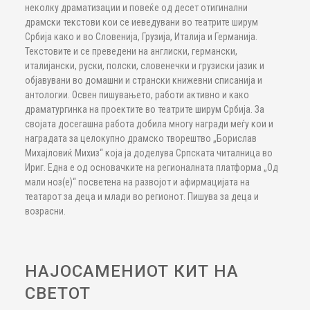
неколку драматизации и повеќе од десет отигинални
драмски текстови кои се иеведувани во театрите ширум
Србија како и во Словенија, Грузија, Италија и Германија.
Текстовите и се преведени на англиски, германски,
италијански, руски, полски, словенечки и грузиски јазик и
објавувани во домашни и странски книжевни списанија и
антологии. Освен пишувањето, работи активно и како
драматургинка на проектите во театрите ширум Србија. За
својата досегашна работа добила многу награди меѓу кои и
наградата за целокупно драмско творештво „Борислав
Михајловиќ Михиз“ која ја доделува Српската читалница во
Ириг. Една е од основачките на регионалната платформа „Од
мали ноз(е)“ посветена на развојот и афирмацијата на
театарот за деца и млади во регионот. Пишува за деца и
возрасни.
НАЈОСАМЕНИОТ КИТ НА
СВЕТОТ