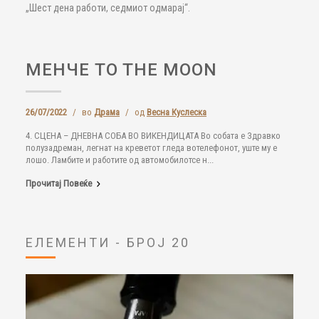
„Шест дена работи, седмиот одмарај“.
МЕНЧЕ TO THE MOON
26/07/2022
/
во
Драма
/
од
Весна Куслеска
4. СЦЕНА – ДНЕВНА СОБА ВО ВИКЕНДИЦАТА Во собата е Здравко
полузадреман, легнат на креветот гледа вотелефонот, уште му е
лошо. Ламбите и работите од автомобилотсе н...
Прочитај Повеќе
ЕЛЕМЕНТИ - БРОЈ 20