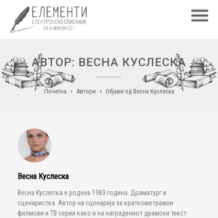
Главн
АВТОР: ВЕСНА КУСЛЕСКА
Почетна
Автори
Објави од Весна Куслеска
Весна Куслеска
Весна Куслеска е родена 1983 година. Драматург и
сценаристка. Автор на сценарија за краткометражни
филмови и ТВ серии како и на наградениот драмски текст