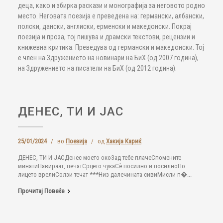
деца, како и збирка раскази и монографија за неговото родно
место. Неговата поезија е преведена на: германски, албански,
полски, дански, англиски, ерменски и македонски. Покрај
поезија и проза, тој пишува и драмски текстови, рецензии и
книжевна критика. Преведува од германски и македонски. Тој
е член на Здружението на новинари на БиХ (од 2007 година),
на Здружението на писатели на БиХ (од 2012 година).
ДЕНЕС, ТИ И ЈАС
25/01/2024
/
во
Поезија
/
од
Хакија Кариќ
ДЕНЕС, ТИ И ЈАСДенес моето окоЗад тебе плачеСпомените
минатиНавираат, печатСрцето чукаСѐ посилно и посилноПо
лицето врелиСолзи течат ***Низ далечината сивиМисли п�...
Прочитај Повеќе