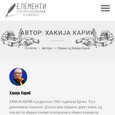
Главн
АВТОР: ХАКИЈА КАРИЌ
Почетна
Автори
Објави од Хакија Кариќ
Хакија Кариќ
ХАКИЈА КАРИЌ е роден е во 1966 година во Брчко. Тој е
дипломиран психолог. Досега има објавено девет книги, од
кои пет се збирки поезија за возрасни и збирка поезија за