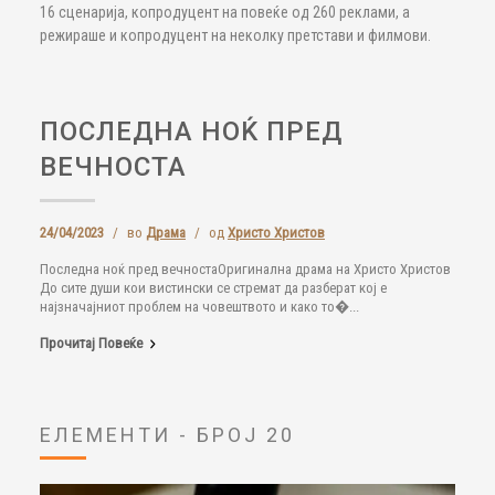
16 сценарија, копродуцент на повеќе од 260 реклами, а
режираше и копродуцент на неколку претстави и филмови.
ПОСЛЕДНА НОЌ ПРЕД
ВЕЧНОСТА
24/04/2023
/
во
Драма
/
од
Христо Христов
Последна ноќ пред вечностаОригинална драма на Христо Христов
До сите души кои вистински се стремат да разберат кој е
најзначајниот проблем на човештвото и како то�...
Прочитај Повеќе
ЕЛЕМЕНТИ - БРОЈ 20