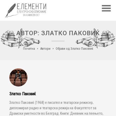
Главн
АВТОР: ЗЛАТКО ПАКОВИЌ
Почетна
Автори
Објави од Златко Паковиќ
Златко Паковиќ
Златко Паковиќ (1968) е писател и театарски режисер,
дипломирал радио и театарска режија на Факултетот за
Драмски уметности во Белград. Книги: Дневник на пеењето,