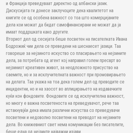
и Франција преведуваат директно од албански јазик.
Дискусијата ги донесе заклучоците дека квалитетот на
книгите се од особена важност со тоа што комерцијаните
дела кои можат да бидат самофинансирани не можат да ја
имаат поддршката како другите.
Вториот дел од сесијата беше посветен на писателката Ивана
Бодрожиќ чии дела се преведени на шеснаесет јазици. Таа
говореше за нејзиното искуство со пласирањето на нејзините
дела, за потребата од агент кој направил голем пресврт во
нејзиниот креативен живот, за неодложното присуство на
саемите, но и за исклучителната важност при промовирањето
на делата. Таа укажа на тоа дека голем дел од преводите се
инцидентни, но и на хаосот во аплицирањето на издавачките
куќи кон фондовите. Фондовите се од исклучителна важност,
но многу е важна посветеноста на преведувачот, рече таа
истакнувјќи дека имала различни искуства со преведувачи
посветени и недоволно посветени на преводот на нејзините
дела. Во книжевниот свет нема комуникации без писателите,
беше една од нејзинте најважни изјави.