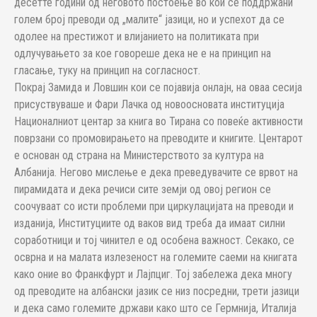
десетте години од неговото постоење во кои се поддржани
голем број преводи од „малите“ јазици, но и успехот да се
одолее на престижот и влијанието на политиката при
одлучувањето за кое говореше дека не е на принцип на
гласање, туку на принцип на согласност.
Покрај Замида и Ловшин кои се појавија онлајн, на оваа сесија
присуствуваше и Фари Лачка од новоосновата институција
Националниот центар за книга во Тирана со повеќе активности
поврзани со промовирањето на преводите и книгите. Центарот
е основан од страна на Министерството за култура на
Албанија. Негово мислење е дека преведувачите се врвот на
пирамидата и дека речиси сите земји од овој регион се
соочуваат со исти проблеми при циркулацијата на преводи и
изданија, Институциите од ваков вид треба да имаат силни
соработници и тој чинител е од особена важност. Секако, се
осврна и на малата излезеност на големите саеми на книгата
како оние во Франкфурт и Лајпциг. Тој забележа дека многу
од преводите на албански јазик се низ посредни, трети јазици
и дека само големите држави како што се Гермнија, Италија