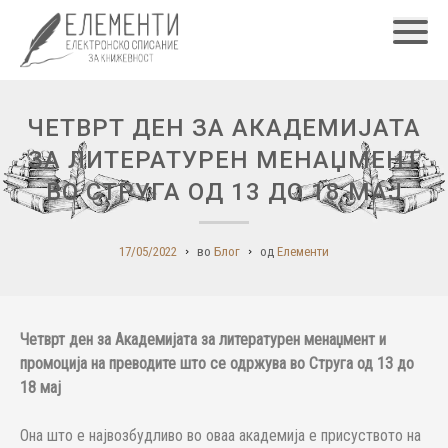
Главн
ЧЕТВРТ ДЕН ЗА АКАДЕМИЈАТА
ЗА ЛИТЕРАТУРЕН МЕНАЏМЕНТ
ВО СТРУГА ОД 13 ДО 18 МАЈ
17/05/2022
во
Блог
од
Елементи
Четврт ден за Академијата за литературен менаџмент и
промоција на преводите што се одржува во Струга од 13 до
18 мај
Она што е највозбудливо во оваа академија е присуството на