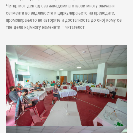
Четвртиот ден од ова аакадемија отвори многу значајни
сегменти во видливоста и циркулирањето на преводите,
промовирањето на авторите и достапноста до оној кому се
тие дела најмногу наменети – читателот.