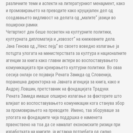
различните теми и аспекти на литературниот менаџмент, како
и промовирањето на преводите како круцијален дел од
создавањето видливост на делата од „малите“ јазици во
пошироки рамки.
Четвртиот ден беше посветен на културните политики,
културната дипломатија и „извозот“ на книжевните дела.
Јана Генова од „Некс пејџ“ во своето воведно излагање ја
потцрта улогата на министерствата за култура и националните
агенции за книга како главни актери во воспоставувањето
комуникацијата при креирањето културни политики. Во оваа
сесија онлајн се појавија Рената Замида од Словенија,
поранешна директорка на Јавната агенција за книга, како и
Андреј Ловшин, претставник на фондацијата Традуки.
Рената Замида имаше опширно излагање за факторите што
влијаат во воспоставувањето комуникации кога станува збор
за промовирањето на преводите. Имено, таа зборуваше за
улогата на фондациите чија поддршка е наменета
првенствено на тоа да се намалат економските ризици при
изработката на книгите, ја истакна потребата од силно