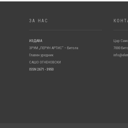
ЗА НАС
КОНТ
ИЗДАВА
Цар Само
ЗРУМ „ПЕРУН АРТИС“ – Битола
7000 Бит
Главен уредник
info@ele
САШО ОГНЕНОВСКИ
ISSN 2671 - 3950