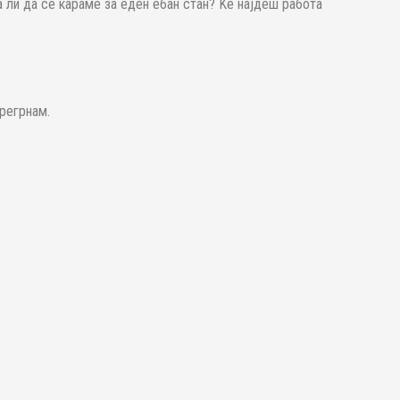
 ли да се караме за еден ебан стан? Ќе најдеш работа
прегрнам.