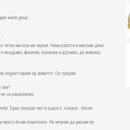
две мали деца.
.
о тетка ми која ме мрази. Нема работа и мислам дека
е нездраво, физички, психички и духовно, да живееш
ив седум години од животот. Се трудам.
а ова?
 не си рационален.
ебе. Една секунда чиста радост, следна - бесен
ва многу би ми помогнало. Не можам да дишам во