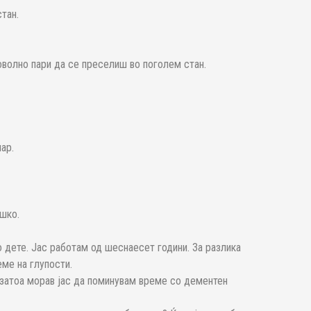
тан.
волно пари да се преселиш во поголем стан.
ар.
ешко.
 дете. Јас работам од шеснаесет години. За разлика
еме на глупости.
 затоа морав јас да поминувам време со дементен