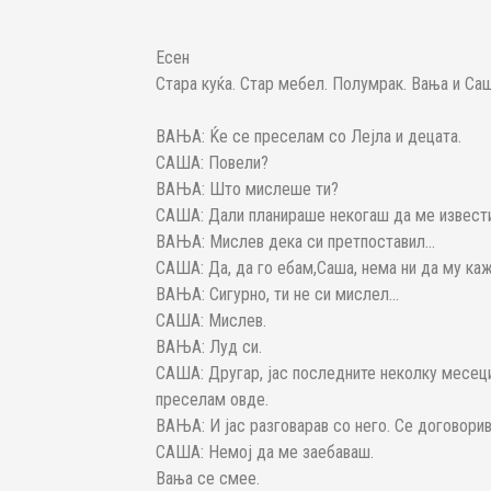
Есен
Стара куќа. Стар мебел. Полумрак. Вања и Саш
ВАЊА: Ќе се преселам со Лејла и децата.
САША: Повели?
ВАЊА: Што мислеше ти?
САША: Дали планираше некогаш да ме извест
ВАЊА: Мислев дека си претпоставил...
САША: Да, да го ебам,Саша, нема ни да му ка
ВАЊА: Сигурно, ти не си мислел...
САША: Мислев.
ВАЊА: Луд си.
САША: Другар, јас последните неколку месеци
преселам овде.
ВАЊА: И јас разговарав со него. Се договори
САША: Немој да ме заебаваш.
Вања се смее.