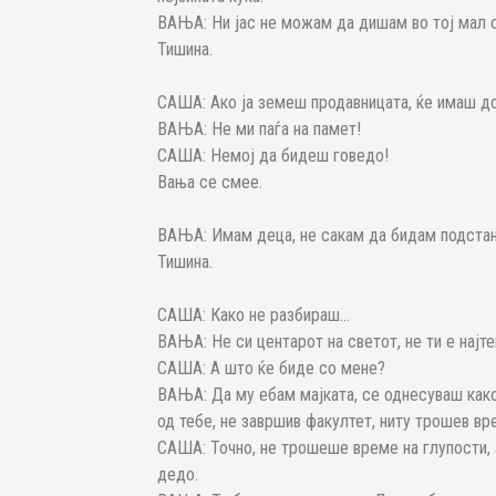
ВАЊА: Ни јас не можам да дишам во тој мал с
Тишина.
САША: Ако ја земеш продавницата, ќе имаш до
ВАЊА: Не ми паѓа на памет!
САША: Немој да бидеш говедо!
Вања се смее.
ВАЊА: Имам деца, не сакам да бидам подстан
Тишина.
САША: Како не разбираш...
ВАЊА: Не си центарот на светот, не ти е најт
САША: А што ќе биде со мене?
ВАЊА: Да му ебам мајката, се однесуваш како
од тебе, не завршив факултет, ниту трошев вр
САША: Точно, не трошеше време на глупости,
дедо.