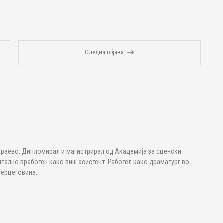
Следна објава
араево. Дипломирал и магистрирал од Академија за сценски
тално вработен како виш асистент. Работел како драматург во
Херцеговина.