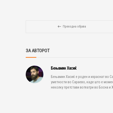
Преходна објава
ЗА АВТОРОТ
Бењамин Хасиќ
Бењамин Хасиќ е роден и израснат во С
уметности во Сараево, каде што е момен
неколку претстави вотеатри во Босна и 