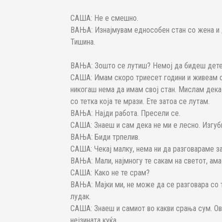
САША: Не е смешно.
ВАЊА: Изнајмувам еднособен стан со жена и 
Тишина.
ВАЊА: Зошто се лутиш? Немој да бидеш дете
САША: Имам скоро триесет години и живеам с
никогаш нема да имам свој стан. Мислам дека 
со тетка која те мрази. Ете затоа се лутам.
ВАЊА: Најди работа. Пресели се.
САША: Знаеш и сам дека не ми е лесно. Изгуб
ВАЊА: Биди трпелив.
САША: Чекај малку, нема ни да разговараме з
ВАЊА: Мали, најмногу те сакам на светот, ама
САША: Како не те срам?
ВАЊА: Мајки ми, не може да се разговара со т
лудак.
САША: Знаеш и самиот во какви срања сум. О
нејзината куќа.