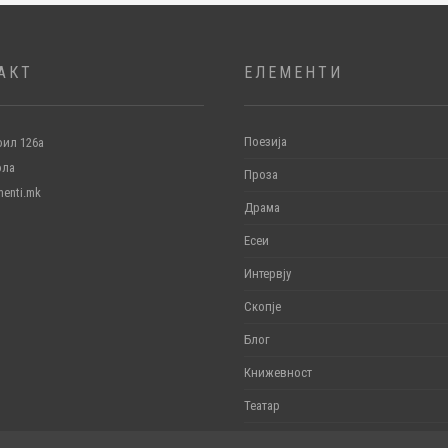
АКТ
ЕЛЕМЕНТИ
Поезија
ил 126а
ола
Проза
menti.mk
Драма
Есеи
Интервју
Скопје
Блог
Книжевност
Театар