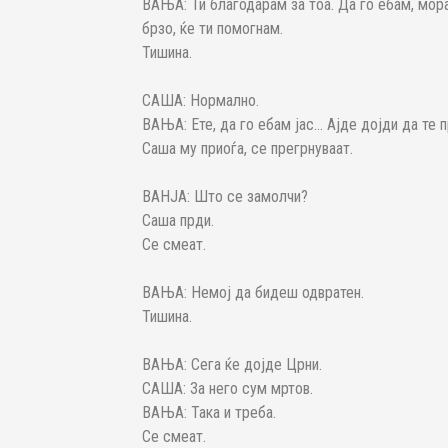
ВАЊА: Ти благодарам за тоа. Да го ебам, мора
брзо, ќе ти помогнам.
Тишина.
САША: Нормално.
ВАЊА: Ете, да го ебам јас... Ајде дојди да те 
Саша му приоѓа, се прегрнуваат.
ВАНЈА: Што се замолчи?
Саша прди.
Се смеат.
ВАЊА: Немој да бидеш одвратен.
Тишина.
ВАЊА: Сега ќе дојде Црни.
САША: За него сум мртов.
ВАЊА: Така и треба.
Се смеат.