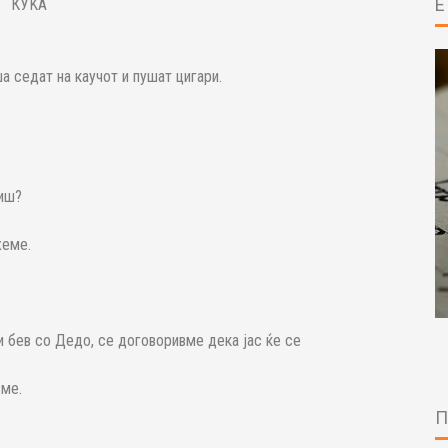
КУЌА
а седат на каучот и пушат цигари.
иш?
жеме.
 бев со Дедо, се договоривме дека јас ќе се
вме.