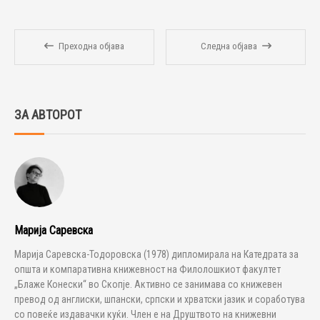
Преходна објава
Следна објава
ЗА АВТОРОТ
Марија Саревска
Марија Саревска-Тодоровска (1978) дипломирала на Катедрата за
општа и компаративна книжевност на Филолошкиот факултет
„Блаже Конески“ во Скопје. Активно се занимава со книжевен
превод од англиски, шпански, српски и хрватски јазик и соработува
со повеќе издавачки куќи. Член е на Друштвото на книжевни