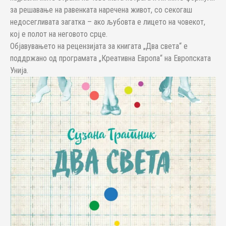
за решавање на равенката наречена живот, со секогаш
недосегливата загатка – ако љубовта е лицето на човекот,
кој е полот на неговото срце.
Објавувањето на рецензијата за книгата „Два света“ е
поддржано од програмата „Креативна Европа“ на Европската
Унија.