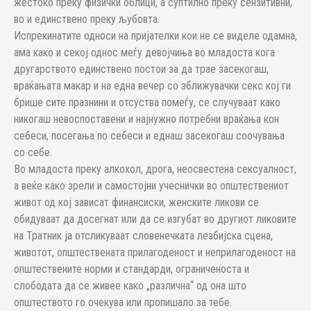
жестоко преку физички облици, а суптилно преку сензитивни,
во и единствено преку љубовта.
Испрекинатите односи на пријателки кои не се виделе одамна,
ама како и секој однос меѓу девојчиња во младоста кога
другарството единствено постои за да трае засекогаш,
враќањата макар и на една вечер со зближувачки секс кој ги
брише сите празнини и отсуства помеѓу, се случуваат како
никогаш невоспоставени и најнужно потребни враќања кон
себеси, посегања по себеси и еднаш засекогаш соочувања
со себе.
Во младоста преку алкохол, дрога, неосвестена сексуалност,
а веќе како зрели и самостојни учеснички во општествениот
живот од кој зависат финансиски, женските ликови се
обидуваат да досегнат или да се изгубат во другиот ликовите
на Тратник ја отсликуваат словенечката лезбијска сцена,
животот, општествената прилагоденост и неприлагоденост на
општествените норми и стандарди, ограниченоста и
слободата да се живее како „различна“ од она што
општеството го очекува или пропишало за тебе.