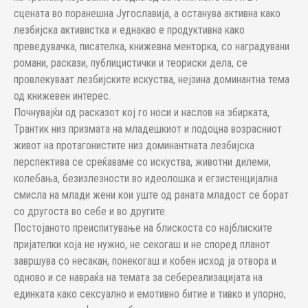
сцената во поранешна Југославија, а останува активна како
лезбијска активистка и еднакво е продуктивна како
преведувачка, писателка, книжевна менторка, со наградувани
романи, раскази, публицистички и теориски дела, се
провлекуваат лезбијските искуства, нејзина доминантна тема
од книжевен интерес.
Почнувајќи од расказот кој го носи и наслов на збирката,
Трантик низ призмата на младешкиот и подоцна возрасниот
живот на протагонистите низ доминантната лезбијска
перспектива се среќаваме со искуства, животни дилеми,
колебања, безизлезности во идеолошка и егзистенцијална
смисла на млади жени кои уште од раната младост се борат
со другоста во себе и во другите.
Постојаното преиспитување на блискоста со најблиските
пријателки која не нужно, не секогаш и не според планот
завршува со несакан, понекогаш и кобен исход ја отвора и
одново и се навраќа на темата за себереализацијата на
единката како сексуално и емотивно битие и тивко и упорно,