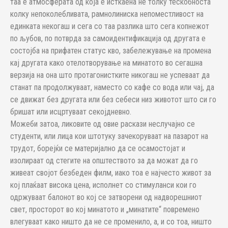
таа е атмосферата од која е исткаена не толку тескобноста
колку непоколебливата, рамнолиниска непоместливост на
единката некогаш и сега со таа разлика што сега копнежот
по љубов, по потврда за самоидентификација од другата е
состојба на прифатен статус кво, забележување на промена
кај другата како отелотворување на минатото во сегашна
верзија на она што протагонистките никогаш не успеваат да
станат па продолжуваат, наместо со кафе со вода или чај, да
се движат без другата или без себеси низ животот што си го
бришат или исцртуваат секојдневно.
Можеби затоа, ликовите од овие раскази неслучајно се
студенти, или лица кои штотуку зачекоруваат на пазарот на
трудот, борејќи се материјално да се осамостојат и
изолираат од стегите на општеството за да можат да го
живеат својот безбеден филм, иако тоа е најчесто живот за
кој плаќаат висока цена, исполнет со стимуланси кои го
одржуваат балонот во кој се затворени од надворешниот
свет, просторот во кој минатото и „минатите“ повремено
влегуваат како ништо да не се променило, а, и со тоа, ништо