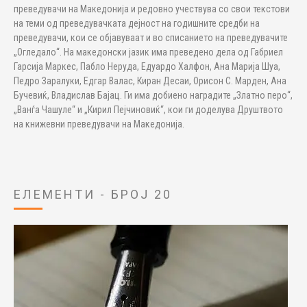
преведувачи на Македонија и редовно учествува со свои текстови
на теми од преведувачката дејност на годишните средби на
преведувачи, кои се објавуваат и во списанието на преведувачите
„Огледало“. На македонски јазик има преведено дела од Габриел
Гарсија Маркес, Пабло Неруда, Едуардо Халфон, Ана Марија Шуа,
Педро Заралуки, Едгар Валас, Киран Десаи, Орисон С. Марден, Ана
Бучевиќ, Владислав Бајац. Ги има добиено наградите „Златно перо“,
„Ванѓа Чашуле“ и „Кирил Пејчиновиќ“, кои ги доделува Друштвото
на книжевни преведувачи на Македонија.
ЕЛЕМЕНТИ - БРОЈ 20