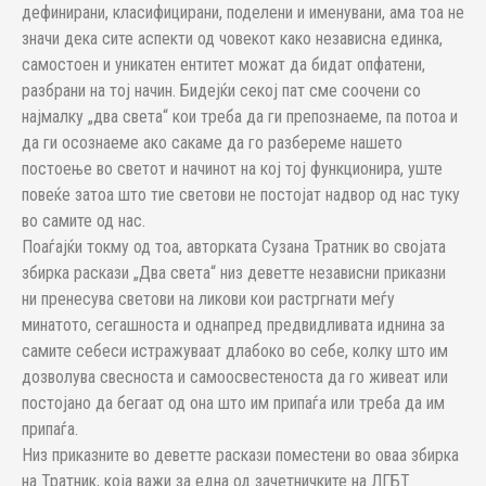
дефинирани, класифицирани, поделени и именувани, ама тоа не
значи дека сите аспекти од човекот како независна единка,
самостоен и уникатен ентитет можат да бидат опфатени,
разбрани на тој начин. Бидејќи секој пат сме соочени со
најмалку „два света“ кои треба да ги препознаеме, па потоа и
да ги осознаеме ако сакаме да го разбереме нашето
постоење во светот и начинот на кој тој функционира, уште
повеќе затоа што тие светови не постојат надвор од нас туку
во самите од нас.
Поаѓајќи токму од тоа, авторката Сузана Тратник во својата
збирка раскази „Два света“ низ деветте независни приказни
ни пренесува светови на ликови кои растргнати меѓу
минатото, сегашноста и однапред предвидливата иднина за
самите себеси истражуваат длабоко во себе, колку што им
дозволува свесноста и самоосвестеноста да го живеат или
постојано да бегаат од она што им припаѓа или треба да им
припаѓа.
Низ приказните во деветте раскази поместени во оваа збирка
на Тратник, која важи за една од зачетничките на ЛГБТ