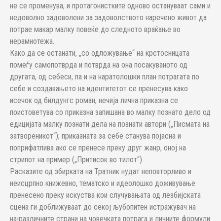
не се променува, и протагонистките одново остануваат сами и
недоволно задоволени за задоволството наречено живот да
потрае макар малку повеќе до следното враќање во
нерамнотежа.
Како да се останати, „со одложување“ на крстосницата
помеѓу самопотврда и потврда на она посакуваното од
другата, од себеси, па и на наратолошки план потрагата по
себе и создавањето на идентитетот се пренесува како
исечок од билдунгс роман, нечија лична приказна се
поистоветува со приказна запишана во малку познато дело од
едицијата малку познати дела на познати автори („Писмата на
затвореникот“); приказната за себе станува појасна и
поприфатлива ако се пренесе преку друг жанр, оној на
стрипот на пример („Притисок во тилот“).
Расказите од збирката на Тратник нудат неповторливо и
неисцрпно книжевно, тематско и идеолошко доживување
пренесено преку искуства кои случувањата од лезбијската
сцена ги доближуваат до секој љубопитен истражувач на
најразличните страни на човечката потрага и личните формули