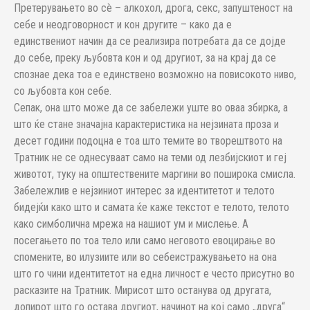
Претерувањето во сè – алкохол, дрога, секс, запуштеност на
себе и неодговорност и кон другите – како да е
единствениот начин да се реализира потребата да се дојде
до себе, преку љубовта кон и од другиот, за на крај да се
спознае дека тоа е единствено возможно на повисокото ниво,
со љубовта кон себе.
Сепак, она што може да се забележи уште во оваа збирка, а
што ќе стане значајна карактеристика на нејзината проза и
десет години подоцна е тоа што темите во творештвото на
Тратник не се однесуваат само на теми од лезбијскиот и геј
животот, туку на општествените маргини во поширока смисла.
Забележлив е нејзиниот интерес за идентитетот и телото
бидејќи како што и самата ќе каже текстот е телото, телото
како симболична мрежа на нашиот ум и мислење. А
посегањето по тоа тело или само неговото евоцирање во
спомените, во илузиите или во себеистражувањето на она
што го чини идентитетот на една личност е често присутно во
расказите на Тратник. Мирисот што останува од другата,
допирот што го остава другиот, начинот на кој само „друга“