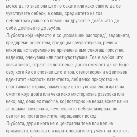
може да го знае она што го сакате или како сакате да се
чувствувате себеси, а сепак, средиштето на тоа
себеистражување со помош на другиот е доаѓањето до
себе, доаѓањето до љубов.
Љубовта која најчесто е со „промашен распоред“, задоцнета,
предвреме освестена, предоцна почувствувана, речиси
никогаш истовремено не признаена, ама секогаш присутна,
надежна, очекувана или претчувствувана. Тоа е љубов што
значи живот, страст за постоење, дрска смелост да се биде
свој кога ќе се спознае што е тоа, отелотворен и ефективен
идентитет наспроти латентното, лебдечко присуство на
спротивната страна, онаму каде што пулсира енергијата на
смртта која доаѓа или чека како мистериозна разврска или
некој вид deus eх machina, кој повторно на неразјаснет начин
ја решава приказната, неуспешното себерализирање во
светот на протагонистите, нерешениот исход.
Љубовта, дури и кога не е централна тема или цел на
приказната, секогаш е и наратолошки инструмент на текстот,