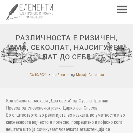
Главн
РАЗЛИЧНОСТА Е РИЗИЧЕН,
АМА, СЕКОЈПАТ, НАЈСИГУРЕН
ПАТ ДО СЕБЕ
03/10/2021
во
Есеи
од
Марија Саревска
Кон збирката раскази „Два света“ од Сузана Тратник
Превод од словенечки јазик: Дарко Јан Спасов
Во општеството, во религијата, во науката, во уметноста и во
книжевноста најчесто е полесно, попрецизно и појасно кога
нештата што ја сочинуваат човечката егзистенција се