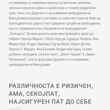
се занимава со книжевен превод од англиски, шпански,
српски и хрватски јазик и соработува со повеќе издавачки
куќи. Член е на Друштвото на книжевни преведувачи на
Македонија и редовно учествува со свои текстови на теми од
преведувачката дејност на годишните средби на преведувачи,
кои се објавуваат и во списанието на преведувачите
„Огледало“. На македонски јазик има преведено дела од
Габриел Гарсија Маркес, Пабло Неруда, Едуардо Халфон, Ана
Марија Шуа, Педро Заралуки, Едгар Валас, Киран Десаи,
Орисон С. Марден, Ана Бучевиќ, Владислав Бајац. Ги има
добиено наградите „Златно перо“, „Ванѓа Чашуле“ и „Кирил
Пејчиновиќ“, кои ги доделува Друштвото на книжевни
преведувачи на Македонија.
РАЗЛИЧНОСТА Е РИЗИЧЕН,
АМА, СЕКОЈПАТ,
НАЈСИГУРЕН ПАТ ДО СЕБЕ