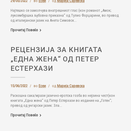
29/05/2022
/
во
Есеи
/
од
Марија Саревска
Најтешко се замолчува внатрешниот глас (кон романот „Амок;
луксембуршка љубовна приказна“ од Тулио Форџарини, во превод
од италијански јазик на Анета Симовск...
Прочитај Повеќе
РЕЦЕНЗИЈА ЗА КНИГАТА
„ЕДНА ЖЕНА“ ОД ПЕТЕР
ЕСТЕРХАЗИ
15/06/2022
/
во
Есеи
/
од
Марија Саревска
Раскошна сака/мрази јазично-еротска гозба во нејзина чест(кон
книгата „Една жена“ од Петер Естерхази во издание на „Готен“;
превод од унгарски јазик: Зла...
Прочитај Повеќе