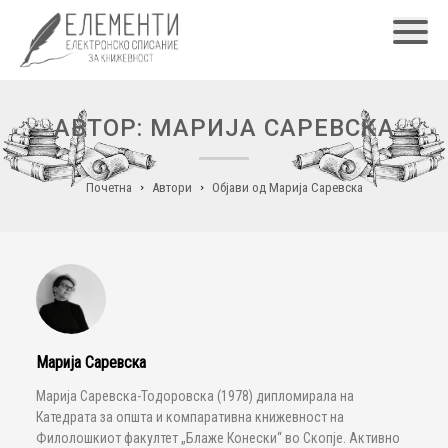
Главн
АВТОР: МАРИЈА САРЕВСКА
Почетна
Автори
Објави од Марија Саревска
Марија Саревска
Марија Саревска-Тодоровска (1978) дипломирала на
Катедрата за општа и компаративна книжевност на
Филолошкиот факултет „Блаже Конески“ во Скопје. Активно