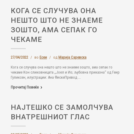
КОГА СЕ СЛУЧУВА ОНА
НЕШТО ШТО НЕ ЗНАЕМЕ
ЗОШТО, АМА СЕПАК ГО
ЧЕКАМЕ
27/04/2022
/
во
Есеи
/
од
Марија Саревска
Кога се случува она нешто што не знаеме зошто, ама сепак го
чекаме Кон сликовницата „Јоел и Ио; љубовна приказна“ од Геир
Гуликсен, илустрации: Ана ФискеПревод ...
Прочитај Повеќе
НАЈТЕШКО СЕ ЗАМОЛЧУВА
ВНАТРЕШНИОТ ГЛАС