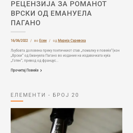
РЕЦЕНЗИЈА ЗА РОМАНОТ
ВРСКИ ОД ЕМАНУЕЛА
ПАГАНО
16/06/2022
/
во
Есеи
/
од
Марија Саревска
Љубовта доловена преку поетичкиот став „помалку е повеќе“(кон
„Врски“ од Емануела Пагано во издание на издавачката куќа
„Готен“; превод од францус...
Прочитај Повеќе
ЕЛЕМЕНТИ - БРОЈ 20