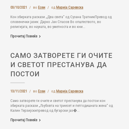
03/10/2021
/
во
Есеи
/
од
Марија Саревска
Кон збирката раскази „Два света“ од Сузана ТратникПревод од
словенечки јазик: Дарко Јан Спасов Во општеството, во
религијата, во науката, во уметноста и во кни...
Прочитај Повеќе
САМО ЗАТВОРЕТЕ ГИ ОЧИТЕ
И СВЕТОТ ПРЕСТАНУВА ДА
ПОСТОИ
13/11/2021
/
во
Есеи
/
од
Марија Саревска
Само затворете ги очите и светот престанува да постои кон
збирката раскази „Љубовта на триесет и петгодишната жена“ од
Калин Терзијскипревод од бугарски јаз�...
Прочитај Повеќе