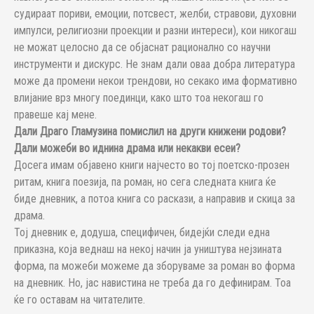
судираат пориви, емоции, потсвест, желби, стравови, духовни
импулси, религиозни проекции и разни интереси), кои никогаш
не можат целосно да се објаснат рационално со научни
инструменти и дискурс. Не знам дали оваа добра литература
може да промени некои трендови, но секако има формативно
влијание врз многу поединци, како што тоа некогаш го
правеше кај мене.
Дали Драго Гламузина помислил на други книжени родови?
Дали можеби во иднина драма или некакви есеи?
Досега имам објавено книги најчесто во тој поетско-прозен
ритам, книга поезија, па роман, но сега следната книга ќе
биде дневник, а потоа книга со раскази, а направив и скица за
драма.
Тој дневник е, додуша, специфичен, бидејќи следи една
приказна, која веднаш на некој начин ја уништува нејзината
форма, па можеби можеме да зборуваме за роман во форма
на дневник. Но, јас навистина не треба да го дефинирам. Тоа
ќе го оставам на читателите.