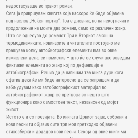
недостасуваше во првиот роман.
Сега ја привршувам книгата која наскоро ќе биде објавена
под наслов „Ноќен портир“. Тоа е дневник, но на некој начин и
продолжение на моите два романи, само во различен жанр.
Што се однесува до романот Три и Вториот закон на
термодинамиката, новинарите и читателите постојано ме
прашуваа колку автобиографски елементи има во овие
измислени дела, си помислив – што ќе се случи ако воведам
фиктивни елементи во жанр кој по дефиниција е
автобиографски. Решив да ја напишам таа книга дури кога
сфатив дека ќе ми биде интересно да се запрашам и да
набљудувам како автобиографскиот материјал во
автобиографскиот жанр се претвора во нешто што
функционира како самостоен текст, независен од мојот
живот.
Истото е и со поезијата. Во книгата Црниот зајак, собрани и
нови песни ги објавив сите три мои претходно објавени
стихозбирки и додадов нови песни. Секоја од овие книги ми