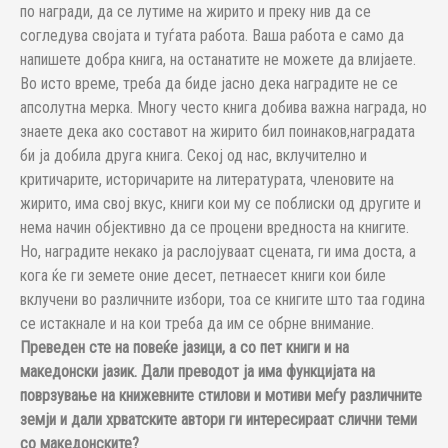
по награди, да се лутиме на жирито и преку нив да се
согледува својата и туѓата работа. Ваша работа е само да
напишете добра книга, на останатите не можете да влијаете.
Во исто време, треба да биде јасно дека наградите не се
апсолутна мерка. Многу често книга добива важна награда, но
знаете дека ако составот на жирито бил поинаков,наградата
би ја добила друга книга. Секој од нас, вклучително и
критичарите, историчарите на литературата, членовите на
жирито, има свој вкус, книги кои му се поблиски од другите и
нема начин објективно да се процени вредноста на книгите.
Но, наградите некако ја раслојуваат сцената, ги има доста, а
кога ќе ги земете оние десет, петнаесет книги кои биле
вклучени во различните избори, тоа се книгите што таа година
се истакнале и на кои треба да им се обрне внимание.
Преведен сте на повеќе јазици, а со пет книги и на
македонски јазик. Дали преводот ја има функцијата на
поврзување на книжевните стилови и мотиви меѓу различните
земји и дали хрватските автори ги интересираат слични теми
со македонските?