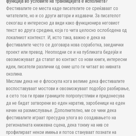
функција во условите на транзицијата е исполнета?
Фестивалите се места каде писателите се среќаваат со
читателите, но и со други автори и издавачи. За писателот
секогаш е интересно да види како функционира неговиот
текст во друга средина, која го чита целосно ослободена од
локалниот контекст. И, исто така, важно е дека на
фестивалите често се договара нова соработка, заеднички
проект или превод. Неопходни се и на публиката бидејќи и
овозможуваат да стапат во контакт со нови книги, интересни
идеи, писатели различни од оние што ги читаат во нивната
околина.
Мислам дека не е флоскула кога велиме дека фестивалите
воспоставуваат мостови и овозможуваат подобро разбирање,
а сето тоа ги прави границите попропустливи и придонесува
да не бидат затворени во еден наратив, заробеници на еден
начин на размислување. Дополнително, ми се чини дека
фестивалите играат пресудна улога во создавањето на
регионалната книжевна сцена, дека токму на нив се
профилираат некои имиња и потоа стануваат познати на