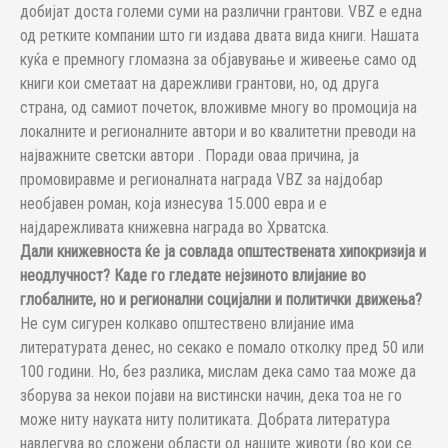
добијат доста големи суми на различни грантови. VBZ е една
од ретките компании што ги издава двата вида книги. Нашата
куќа е премногу гломазна за објавување и живеење само од
книги кои сметаат на дарежливи грантови, но, од друга
страна, од самиот почеток, вложивме многу во промоција на
локалните и регионалните автори и во квалитетни преводи на
најважните светски автори . Поради оваа причина, ја
промовиравме и регионалната награда VBZ за најдобар
необјавен роман, која изнесува 15.000 евра и е
најдарежливата книжевна награда во Хрватска.
Дали книжевноста ќе ја совлада општествената хипокризија и
неодлучност? Каде го гледате нејзиното влијание во
глобалните, но и регионални социјални и политички движења?
Не сум сигурен колкаво општествено влијание има
литературата денес, но секако е помало отколку пред 50 или
100 години. Но, без разлика, мислам дека само таа може да
зборува за некои појави на вистински начин, дека тоа не го
може ниту науката ниту политиката. Добрата литература
навлегува во сложени области од нашите животи (во кои се