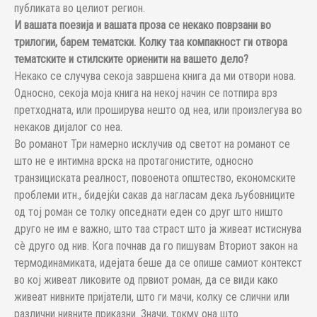
публиката во целиот регион.
И вашата поезија и вашата проза се некако поврзани во
трилогии, барем тематски. Колку таа компакност ги отвора
тематските и стилските ориенити на вашето дело?
Некако се случува секоја завршена книга да ми отвори нова.
Односно, секоја моја книга на некој начин се потпира врз
претходната, или проширува нешто од неа, или произлегува во
некаков дијалог со неа.
Во романот Три намерно исклучив од светот на романот се
што не е интимна врска на протагонистите, односно
транзициската реалност, повоенота општество, економските
проблеми итн., бидејќи сакав да нагласам дека љубовниците
од тој роман се толку опседнати еден со друг што ништо
друго не им е важно, што таа страст што ја живеат истиснува
сè друго од нив. Кога почнав да го пишувам Вториот закон на
термодинамиката, идејата беше да се опише самиот контекст
во кој живеат ликовите од првиот роман, да се види како
живеат нивните пријатели, што ги мачи, колку се слични или
различни нивните приказни. Значи, токму она што