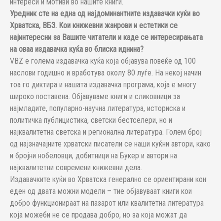
интереси и мотиви во нашите книги.
Уредник сте на една од најдоминантните издавачки куќи во
Хрватска, ВБЗ. Кои книжевни жанрови и естетики се
најинтересни за Вашите читатели и каде се интересирањата
на оваа издавачка куќа во блиска иднина?
VBZ е голема издавачка куќа која објавува повеќе од 100
наслови годишно и вработува околу 80 луѓе. На некој начин
тоа го диктира и нашата издавачка програма, која е многу
широко поставена. Објавуваме книги и сликовници за
најмладите, популарно-научна литература, историска и
политичка публицистика, светски бестселери, но и
најквалитетна светска и регионална литература. Голем број
од најзначајните хрватски писатели се наши куќни автори, како
и бројни нобеловци, добитници на Букер и автори на
најквалитетни современи книжевни дела.
Издавачките куќи во Хрватска генерално се ориентирани кон
еден од двата можни модели – тие објавуваат книги кои
добро функционираат на пазарот или квалитетна литература
која можеби не се продава добро, но за која можат да