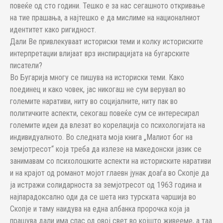
повеќе од сто години. Тешко е за нас сегашното откривање
на тие прашања, а најтешко е да мислиме на националниот
идентитет како ригидност.
Дали Ве привлекуваат историски теми и колку историските
интерпретации влијаат врз инспирацијата на бугарските
писатели?
Во Бугарија многу се пишува на историски теми. Како
поединец и како човек, јас никогаш не сум верувал во
големите наративи, ниту во социјалните, ниту пак во
политичките аспекти, секогаш повеќе сум се интересирал
големите идеи да влезат во корелација со психологијата на
индивидуалното. Во следната моја книга „Малиот бог на
земјотресот“ која треба да излезе на македонски јазик се
занимавам со психолошките аспекти на историските наративи
и на крајот од романот мојот глаевн јунак доаѓа во Скопје да
ја истражи солидарноста за земјотресот од 1963 година и
најпарадоксално оди да се шета низ турската чаршија во
Скопје и таму наидува на една албанка пророчка која ја
прашува дали има спас од овој свет во којшто живееме, а таа