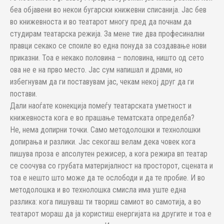
беа објавени во некои бугарски книжевни списанија. Јас бев
во книжевноста и во театарот многу пред да почнам да
студирам театарска режија. За мене тие два професинални
правци секако се споиле во една понуда за создавање нови
приказни. Тоа е некако половина – половина, ништо од сето
ова не е на прво место. Јас сум напишал и драми, но
избегнувам да ги поставувам јас, чекам некој друг да ги
постави.
Дали наоѓате конекција помеѓу театарската уметност и
книжевноста кога е во прашање тематската определба?
Не, нема допирни точки. Само методолошки и технолошки
допирања и разлики. Јас секогаш велам дека човек кога
пишува проза е апсолутен режисер, а кога режира вп театар
се соочува со грубата материјалност на просторот, сцената и
тоа е нешто што може да те ослободи и да те пробие. И во
методолошка и во технолошка смисла има уште една
разлика: кога пишуваш ти твориш самиот во самотија, а во
театарот мораш да ја користиш енергијата на другите и тоа е