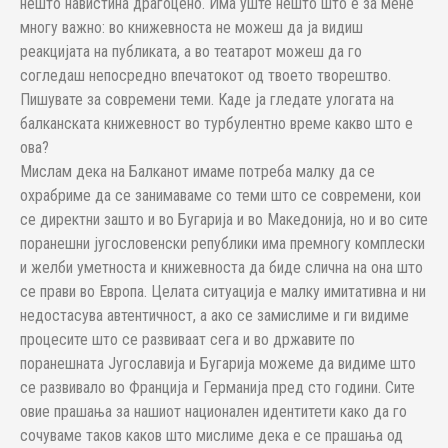
нешто навистина драгоцено. Има уште нешто што е за мене
многу важно: во книжевноста не можеш да ја видиш
реакцијата на публиката, а во театарот можеш да го
согледаш непосредно впечатокот од твоето творештво.
Пишувате за современи теми. Каде ја гледате улогата на
балканската книжевност во турбулентно време какво што е
ова?
Мислам дека на Балканот имаме потреба малку да се
охрабриме да се занимаваме со теми што се современи, кои
се директни зашто и во Бугарија и во Македонија, но и во сите
поранешни југословенски републики има премногу комплески
и желби уметноста и книжевноста да биде слична на она што
се прави во Европа. Целата ситуација е малку имитативна и ни
недостасува автентичност, а ако се замислиме и ги видиме
процесите што се развиваат сега и во државите по
поранешната Југославија и Бугарија можеме да видиме што
се развивало во Франција и Германија пред сто години. Сите
овие прашања за нашиот национален идентитети како да го
сочуваме таков каков што мислиме дека е се прашања од