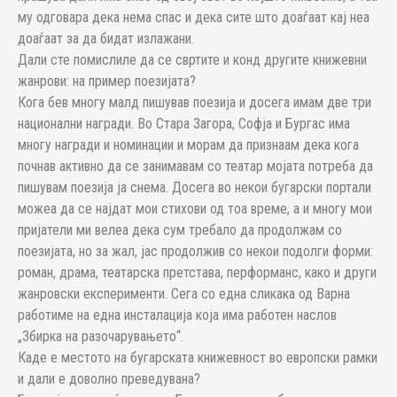
му одговара дека нема спас и дека сите што доаѓаат кај неа
доаѓаат за да бидат излажани.
Дали сте помислиле да се свртите и конд другите книжевни
жанрови: на пример поезијата?
Кога бев многу малд пишував поезија и досега имам две три
национални награди. Во Стара Загора, Софја и Бургас има
многу награди и номинации и морам да признаам дека кога
почнав активно да се занимавам со театар мојата потреба да
пишувам поезија ја снема. Досега во некои бугарски портали
можеа да се најдат мои стихови од тоа време, а и многу мои
пријатели ми велеа дека сум требало да продолжам со
поезијата, но за жал, јас продолжив со некои подолги форми:
роман, драма, театарска претстава, перформанс, како и други
жанровски експерименти. Сега со една сликака од Варна
работиме на една инсталација која има работен наслов
„Збирка на разочарувањето“.
Каде е местото на бугарската книжевност во европски рамки
и дали е доволно преведувана?