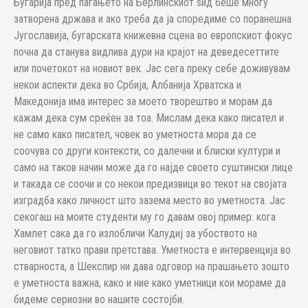
Бугарија пред паѓањето на Берлинскиот ѕид беше многу
затворена држава и ако треба да ја споредиме со поранешна
Југославија, бугарската книжевна сцена во европскиот фокус
почна да станува видлива дури на крајот на деведесеттите
или почетокот на новиот век. Јас сега преку себе доживувам
некои аспекти дека во Србија, Албанија Хрватска и
Македонија има интерес за моето творештво и морам да
кажам дека сум среќен за тоа. Мислам дека како писател и
не само како писател, човек во уметноста мора да се
соочува со други контексти, со далечни и блиски култури и
само на таков начин може да го најде своето суштински лице
и такада се соочи и со некои предизвици во текот на својата
изградба како личност што зазема место во уметноста. Јас
секогаш на моите студенти му го давам овој пример: кога
Хамлет сака да го излобличи Калудиј за убоството на
неговиот татко прави претстава. Уметноста е интервенција во
стварноста, а Шекспир ни дава одговор на прашањето зошто
е уметноста важна, како и ние како уметници кои мораме да
бидеме сериозни во нашите состојби.