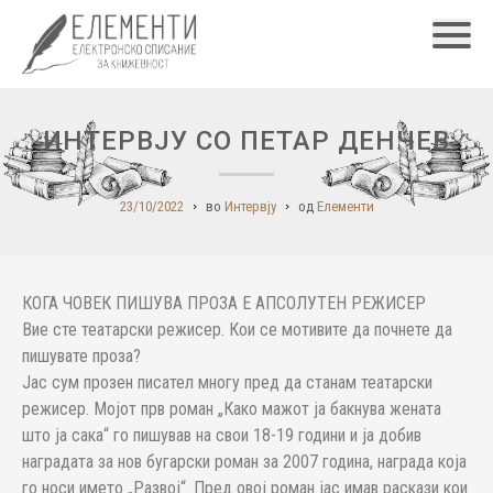
Главн
ИНТЕРВЈУ СО ПЕТАР ДЕНЧЕВ
23/10/2022
во
Интервју
од
Елементи
КОГА ЧОВЕК ПИШУВА ПРОЗА Е АПСОЛУТЕН РЕЖИСЕР
Вие сте театарски режисер. Кои се мотивите да почнете да
пишувате проза?
Јас сум прозен писател многу пред да станам театарски
режисер. Мојот прв роман „Како мажот ја бакнува жената
што ја сака“ го пишував на свои 18-19 години и ја добив
наградата за нов бугарски роман за 2007 година, награда која
го носи името „Развој“. Пред овој роман јас имав раскази кои