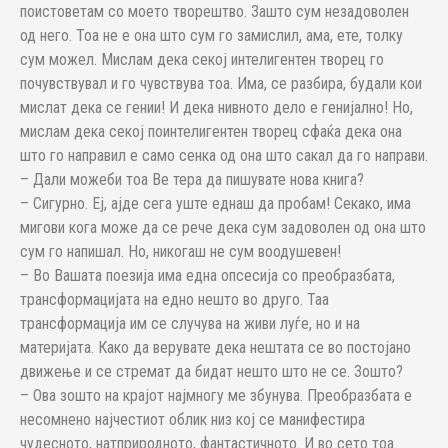
поистоветам со моето творештво. Зашто сум незадоволен
од него. Тоа не е она што сум го замислил, ама, ете, толку
сум можел. Мислам дека секој интелигентен творец го
почувствувал и го чувствува тоа. Има, се разбира, будали кои
мислат дека се гении! И дека нивното дело е генијално! Но,
мислам дека секој поинтелигентен творец сфаќа дека она
што го направил е само сенка од она што сакал да го направи.
– Дали можеби тоа Ве тера да пишувате нова книга?
– Сигурно. Еј, ајде сега уште еднаш да пробам! Секако, има
мигови кога може да се рече дека сум задоволен од она што
сум го напишал. Но, никогаш не сум воодушевен!
– Во Вашата поезија има една опсесија со преобразбата,
трансформацијата на едно нешто во друго. Таа
трансформација им се случува на живи луѓе, но и на
материјата. Како да верувате дека нештата се во постојано
движење и се стремат да бидат нешто што не се. Зошто?
– Ова зошто на крајот најмногу ме збунува. Преобразбата е
несомнено најчестиот облик низ кој се манифестира
чудесното, натприродното, фантастичното. И во сето тоа