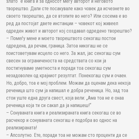
злато“ е книга и за односот меѓу авторот и неговото
творештво. Дали сте посакувале како човек да исчезнете во
своето творештво, да се втопите во него? Или сосема е во
ред да постојат двете инстанции – човекот кој живеел
одреден живот и авторот кој создавал одредено творештво?
– Помеѓу мене и моето творештвото секогаш постои
одредена, да речам, граница. Затоа никогаш не се
поистоветувам исцело со него. За жал, јас секогаш сум
свесен за ограниченоста на средствата со кои ја
постигнуваме уметноста и поради тоа секогаш сум
незадоволен од крајниот резултат. Понекогаш сум и очаен.
Но, добро, тоа е мој проблем. Можам да оценам дека некоја
реченица што сум ја напишал е добра реченица. Но, зад тоа
стои уште една друга свест, која вели: „Ама тоа не е онаа
реченица која ти си сакал да ја напишеш!“
– Сонуваната книга и реализираната книга секогаш се во
расчекор и сонуваната секогаш е подобра во однос на
реализираната!
– Апсолутно. Ете, поради тоа не можам сто проценти да се