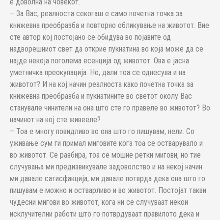
е доволна на човекот.
– За Вас, реалноста секогаш е само почетна точка за
книжевна преобразба и повторно обликување на животот. Вие
сте автор кој постојано се обидува во појавите од
надворешниот свет да открие пукнатина во која може да се
најде некоја поголема есенција од животот. Ова е јасна
уметничка преокупација. Но, дали тоа се однесува и на
животот? И на кој начин реалноста како почетна точка за
книжевна преобразба и пукнатините во светот околу Вас
станувале чинители на она што сте го правеле во животот? Во
начинот на кој сте живееле?
– Тоа е многу повидливо во она што го пишувам, нели. Со
уживање сум ги примал миговите кога тоа се остварувало и
во животот. Се разбира, тоа се мошне ретки мигови, но тие
случувања ми предизвикувале задоволство и на некој начин
ми давале сатисфакција, ми давале потврда дека она што го
пишувам е можно и остварливо и во животот. Постојат такви
чудесни мигови во животот, кога ни се случуваат некои
исклучителни работи што го потврдуваат правилото дека и