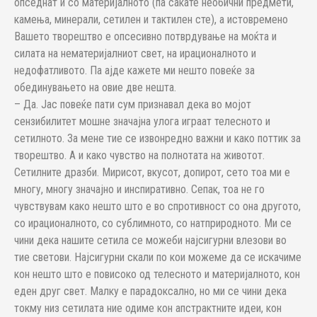
опседнат и со материјалното (па сакате необични предмети,
камења, минерали, сетилен и тактилен сте), а истовремено
Вашето творештво е опсесивно потврдување на моќта и
силата на нематеријалниот свет, на ирационалното и
недофатливото. Па ајде кажете ми нешто повеќе за
обединувањето на овие две нешта.
– Да. Јас повеќе пати сум признавал дека во мојот
сензибилитет мошне значајна улога играат телесното и
сетилното. За мене тие се извонредно важни и како поттик за
творештво. А и како чувство на полнотата на животот.
Сетилните дразби. Мирисот, вкусот, допирот, сето тоа ми е
многу, многу значајно и инспиративно. Сепак, тоа не го
чувствувам како нешто што е во спротивност со она другото,
со ирационалното, со сублимното, со натприродното. Ми се
чини дека нашите сетила се можеби најсигурни влезови во
тие светови. Најсигурни скали по кои можеме да се искачиме
кон нешто што е повисоко од телесното и материјалното, кон
еден друг свет. Малку е парадоксално, но ми се чини дека
токму низ сетилата ние одиме кон апстрактните идеи, кон