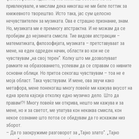
привлекувале, и мислам дека никогаш не ми биле поттик за
книжевното творештво. Исто така, јас сум целосно
нечувствителен за музиката. Ова е страшно признание, знам.
Но, музиката ми е премногу апстрактна. И не можам да се
пробијам до нејзината смисла. Тие видови апстракции –
математиката, филозофијата, музиката – претставуваат за
мене, на еден одреден начин, области во кои не се
чувствувам „на свој терен“. Колку што ми дозволуваат
рамките на образованието, успевам да се справам со нивните
основни облици. Но притоа секогаш чувствувам – тоа не е
моја област. Така чувствувам. И мене, ова звучи како
метафора, мене понекогаш многу повеќе ми кажува вкусот на
една зрела кајсија отколку едно музичко дело. Што да
правам!?! Многу повеќе ми открива, нешто ми кажува и за
мене, но и за светот, ме упатува кон некаква смисла, кон
некое сознание што потоа се обидувам да го искажам низ
зборот.
– Да го заокружиме разговорот за „Тајно злато“. „Тајно