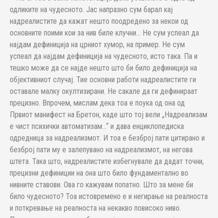
одликите на чудесното. Јас напразно сум барал кај
надреалистите да кажат нешто поодредено за некои од
основните поими кои за нив биле клучни… Не сум успеал да
најдам дефиниција на црниот хумор, на пример. Не сум
успеал да најдам дефиниција на чудесното, исто така. Па и
тешко може да се најде нешто што би било дефиниција на
објективниот случај. Тие основни работи надреалистите ги
оставале малку окултизирани. Не сакале да ги дефинираат
прецизно. Впрочем, мислам дека тоа е поука од она од
Првиот манифест на Бретон, каде што тој вели „Надреализам
е чист психички автоматизам…“ и дава енциклопедиска
одредница за надреализмот. И тоа е безброј пати цитирано и
безброј пати му е залепувано на надреализмот, на негова
штета. Така што, надреалистите избегнувале да дадат точни,
прецизни дефиниции на она што било фундаментално во
нивните ставови. Ова го кажувам попатно. Што за мене би
било чудесното? Тоа истовремено е и негирање на реалноста
и поткревање на реалноста на некакво повисоко ниво.