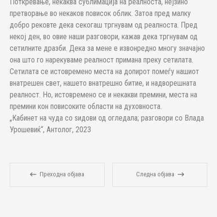
Поткревање, некаква сублимација на реалноста, нејзино
претворање во некаков повисок облик. Затоа пред малку
добро рековте дека секогаш тргнувам од реалноста. Пред
некој ден, во овие наши разговори, кажав дека тргнувам од
сетилните дразби. Дека за мене е извонредно многу значајно
она што го нарекуваме реалност примана преку сетилата.
Сетилата се истовремено места на допирот помеѓу нашиот
внатрешен свет, нашето внатрешно битие, и надворешната
реалност. Но, истовремено се и некакви премини, места на
премини кон повисоките области на духовноста.
„Кабинет на чуда со ѕидови од огледала; разговори со Влада
Урошевиќ“, Антолог, 2023
Преходна објава
Следна објава