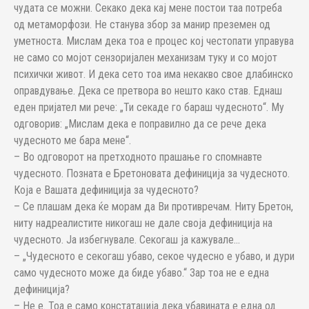
чудата се можни. Секако дека кај мене постои таа потреба
од метаморфози. Не станува збор за манир преземен од
уметноста. Мислам дека тоа е процес кој честопати управува
не само со мојот сензоријален механизам туку и со мојот
психички живот. И дека сето тоа има некакво свое длабинско
оправдување. Дека се претвора во нешто како став. Еднаш
еден пријател ми рече: „Ти секаде го бараш чудесното“. Му
одговорив: „Мислам дека е поправилно да се рече дека
чудесното ме бара мене“.
– Во одговорот на претходното прашање го спомнавте
чудесното. Позната е Бретоновата дефиниција за чудесното.
Која е Вашата дефиниција за чудесното?
– Се плашам дека ќе морам да Ви противречам. Ниту Бретон,
ниту надреалистите никогаш не дале своја дефиниција на
чудесното. Ја избегнувале. Секогаш ја кажувале…
– „Чудесното е секогаш убаво, секое чудесно е убаво, и дури
само чудесното може да биде убаво.“ Зар тоа не е една
дефиниција?
– Не е. Тоа е само констатација дека убавината е една од