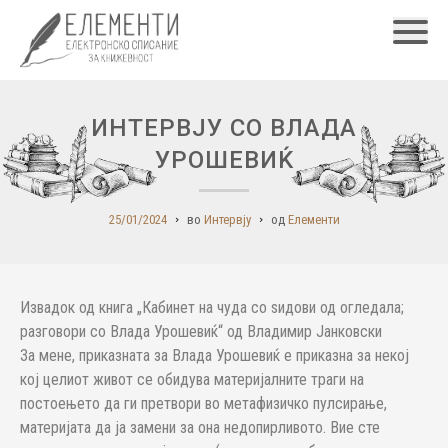
Главн
ИНТЕРВЈУ СО ВЛАДА
УРОШЕВИЌ
25/01/2024
во
Интервју
од
Елементи
Извадок од книга „Кабинет на чуда со ѕидови од огледала;
разговори со Влада Урошевиќ“ од Владимир Јанковски
За мене, приказната за Влада Урошевиќ е приказна за некој
кој целиот живот се обидува материјалните траги на
постоењето да ги претвори во метафизичко пулсирање,
материјата да ја замени за она недопирливото. Вие сте