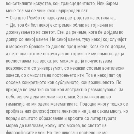
вонсетилните искуства, кон трансцедентното. Или барем
мене тоа ми се чини како најприроден пат.
– Она што Рембо го нарекува растројство на сетилата…
– Да, тоа би бил некој екстремен облик на тој начин на
доживувањето на светот. Ете, да речеме, кога ќе дојдам во
допир со некој камен. Не секој камен, туку некој кој случајот
и морските бранови го донеле пред мене. Кога ќе го допрам,
а сето она што ме опкружува во тој миг ќе ми помогне да ја
воспоставам таа врска, јас можам да ја почувствувам
поврзаноста со универзумот, со некакви сосема вонтелесни
занеси, со смислата на постоењето итн. Тоа е некој пат од
сосема конкретното кон сублимното, кон возвишеното. По
природа не сум тип склон кон апстрактно размислување. За
себе велам дека мислам низ слики. Затоа никогаш во
гимназија не ми одела математиката. Подоцна многу тешко се
пробивав низ филозофската лектира и не ја ни сакам многу, но
поради општото образование и врските со литературата
морав да навлезам, колку што можев, во светот на
филозофските идеи. Но, тие никогаш особено не ме