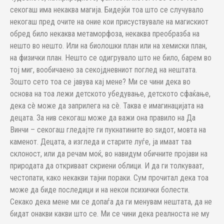
секогаш има некаква магија. Бидејќи тоа што се случувало
некогаш пред очите на оние кои присуствувале на магискиот
обред било некаква метаморфоза, некаква преобразба на
нешто во нешто. Или на биолошки план или на хемиски план,
на физички план. Нешто се одигрувало што не било, барем во
тој миг, вообичаено за секојдневниот поглед на нештата.
Зошто сето тоа се јавува кај мене? Ми се чини дека во
основа на тоа лежи детското убедување, детското сфаќање,
дека сè може да заприлега на сè. Таква е имагинацијата на
децата. За нив секогаш може да важи она правило на Да
Винчи – секогаш гледајте ги пукнатините во ѕидот, мовта на
каменот. Децата, а изгледа и старите луѓе, ја имаат таа
склоност, или да речам моќ, во навидум обичните пројави на
природата да откриваат скриени облици. И да ги толкуваат,
честопати, како некакви тајни пораки. Сум прочитал дека тоа
може да биде последици и на некои психички болести.
Секако дека мене ми се допаѓа да ги менувам нештата, да не
бидат онакви какви што се. Ми се чини дека реалноста не му