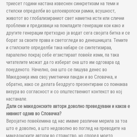
триесет години настана извеснен синкретизам на теми и
стилски определби во целоевропски рамки, всушност,
животот во глобализираниот свет наметна исти или слични
проблеми и предизвици на помладите генерации кои како и
другите генерации претходно ја водат сега својата битка и се
борат за своите права и светогледи во денешницата. Темите
и стилските определби така набаре се синтетизираа,
паралелно покрај себе егзистираат повеќе изми, па така
читателите можат да го изберат она што им одговара од
понуденото. Начелно, она што се пишува денес во
Македонија има свој уметнички пандан и во Словачка, и
обратно, иако се делата бездруго презентирани со поинаква
визура во согласност и со општествениот контекст во кој
настанале.
Дали се македонските автори доволно преведувани и каков е
нивниот одзив во Словачка?
Веројатно повеќемина од нас имаме различни мерила за тоа
што е доволно, а што недоволно во поглед на преводите на
македонските автори во странство, но според моето