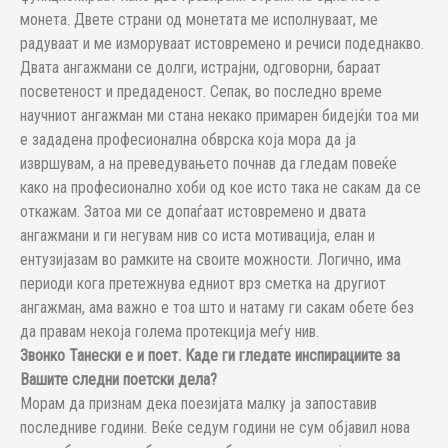
монета. Двете страни од монетата ме исполнуваат, ме
радуваат и ме изморуваат истовремено и речиси подеднакво.
Двата ангажмани се долги, истрајни, одговорни, бараат
посветеност и предаденост. Сепак, во последно време
научниот ангажман ми стана некако примарен бидејќи тоа ми
е зададена професионална обврска која мора да ја
извршувам, а на преведувањето почнав да гледам повеќе
како на професионално хоби од кое исто така не сакам да се
откажам. Затоа ми се допаѓаат истовремено и двата
ангажмани и ги негувам нив со иста мотивација, елан и
ентузијазам во рамките на своите можности. Логично, има
периоди кога претежнува едниот врз сметка на другиот
ангажман, ама важно е тоа што и натаму ги сакам обете без
да правам некоја голема протекција меѓу нив.
Звонко Танески е и поет. Каде ги гледате инспирациите за
Вашите следни поетски дела?
Морам да признам дека поезијата малку ја запоставив
последниве години. Веќе седум години не сум објавил нова