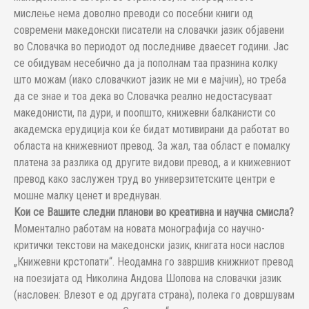
мислење нема доволно преводи со посебни книги од
современи македонски писатели на словачки јазик објавени
во Словачка во периодот од последниве дваесет години. Јас
се обидувам несебично да ја пополнам таа празнина колку
што можам (иако словачкиот јазик не ми е мајчин), но треба
да се знае и тоа дека во Словачка реално недостасуваат
македонисти, па дури, и поопшто, книжевни балканисти со
академска ерудиција кои ќе бидат мотивирани да работат во
областа на книжевниот превод. За жал, таа област е помалку
платена за разлика од другите видови превод, а и книжевниот
превод како заслужен труд во универзитетските центри е
мошне малку ценет и вреднуван.
Кои се Вашите следни планови во креативна и научна смисла?
Моментално работам на новата монографија со научно-
критички текстови на македонски јазик, книгата носи наслов
„Книжевни крстопати“. Неодамна го завршив книжниот превод
на поезијата од Николина Андова Шопова на словачки јазик
(насловен: Влезот е од другата страна), полека го довршувам