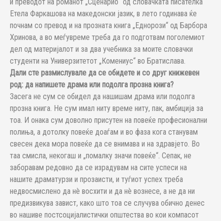
и преводот на романот „Сценарио“ од словачката писателка
Етела Фаркашова на македонски јазик, в лето годинава ќе
почнам со превод и на прозната книга „Еднорози“ од Барбора
Хринова, а во меѓувреме треба да го подготвам поголемиот
дел од материјалот и за два учебника за моите словачки
студенти на Универзитетот „Комениус“ во Братислава.
Дали сте размислувале да се обидете и со друг книжевен
род: да напишете драма или подолга прозна книга?
Засега не сум се обидел да нашишам драма или подолга
прозна книга. Не сум имал ниту време ниту, пак, амбиција за
тоа. И онака сум доволно присутен на повеќе професионални
полиња, а дотолку повеќе доаѓам и во фаза кога станувам
свесен дека мора повеќе да се внимава и на здравјето. Во
таа смисла, некогаш и „помалку значи повеќе“. Сепак, не
заборавам редовно да се израдувам на сите успеси на
нашите драматурзи и прозаисти, и туѓиот успех треба
недвосмислено да нè восхити и да нè вознесе, а не да ни
предизвикува завист, како што тоа се случува обично денес
во нашиве постсоцијалистички општества во кои компасот