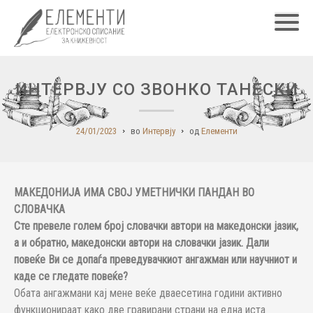
Главн
ИНТЕРВЈУ СО ЗВОНКО ТАНЕСКИ
24/01/2023
во
Интервју
од
Елементи
МАКЕДОНИЈА ИМА СВОЈ УМЕТНИЧКИ ПАНДАН ВО
СЛОВАЧКА
Сте превеле голем број словачки автори на македонски јазик,
а и обратно, македонски автори на словачки јазик. Дали
повеќе Ви се допаѓа преведувачкиот ангажман или научниот и
каде се гледате повеќе?
Обата ангажмани кај мене веќе дваесетина години активно
функционираат како две гравирани страни на една иста