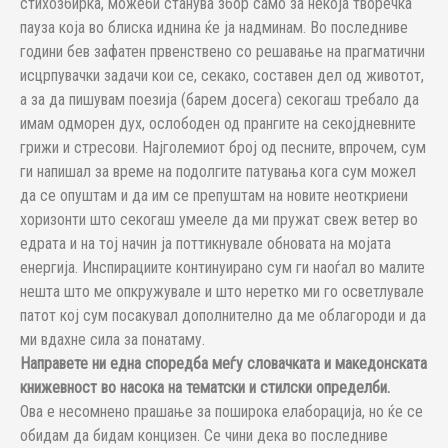
стихозбирка, можеби станува збор само за некоја творечка
пауза која во блиска иднина ќе ја надминам. Во последниве
години бев зафатен првенствено со решавање на прагматични
исцрпувачки задачи кои се, секако, составен дел од животот,
а за да пишувам поезија (барем досега) секогаш требало да
имам одморен дух, ослободен од прангите на секојдневните
грижи и стресови. Најголемиот број од песните, впрочем, сум
ги напишал за време на подолгите патувања кога сум можел
да се опуштам и да им се препуштам на новите неоткриени
хоризонти што секогаш умееле да ми пружат свеж ветер во
едрата и на тој начин ја поттикнувале обновата на мојата
енергија. Инспирациите континуирано сум ги наоѓал во малите
нешта што ме опкружувале и што неретко ми го осветлувале
патот кој сум посакувал дополнително да ме облагороди и да
ми вдахне сила за понатаму.
Направете ни една споредба меѓу словачката и македонската
книжевност во насока на тематски и стилски определби.
Ова е несомнено прашање за поширока елаборација, но ќе се
обидам да бидам концизен. Се чини дека во последниве