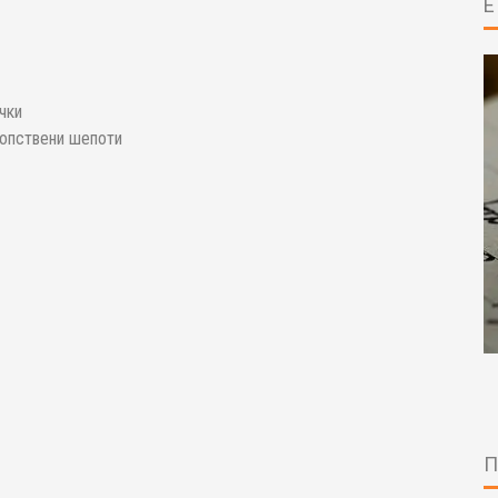
чки
сопствени шепоти