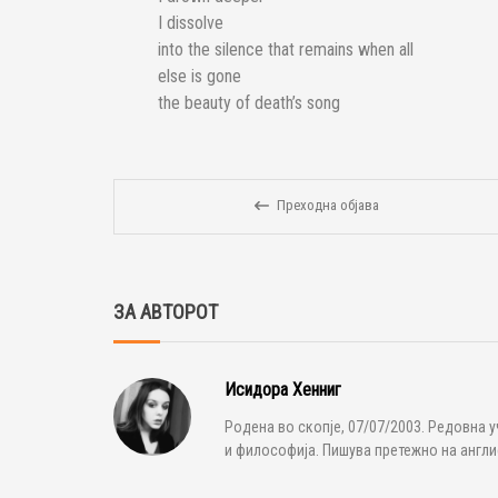
I dissolve
into the silence that remains when all
else is gone
the beauty of death’s song
Преходна објава
ЗА АВТОРОТ
Исидора Хенниг
Родена во скопје, 07/07/2003. Редовна у
и философија. Пишува претежно на англис