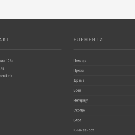
АКТ
ЕЛЕМЕНТИ
Поезија
ил 126а
ола
Проза
menti.mk
Драма
Есеи
Интервју
Скопје
Блог
Книжевност