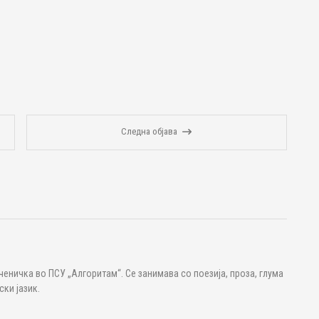
Следна објава
ченичка во ПСУ „Алгоритам“. Се занимава со поезија, проза, глума
ки јазик.