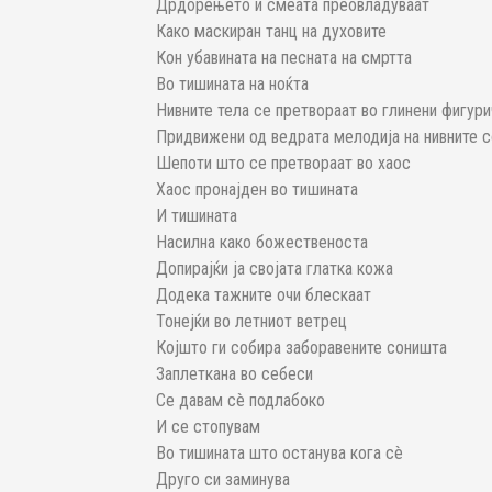
Дрдорењето и смеата преовладуваат
Како маскиран танц на духовите
Кон убавината на песната на смртта
Во тишината на ноќта
Нивните тела се претвораат во глинени фигури
Придвижени од ведрата мелодија на нивните 
Шепоти што се претвораат во хаос
Хаос пронајден во тишината
И тишината
Насилна како божественоста
Допирајќи ја својата глатка кожа
Додека тажните очи блескаат
Тонејќи во летниот ветрец
Којшто ги собира заборавените соништа
Заплеткана во себеси
Се давам сè подлабоко
И се стопувам
Во тишината што останува кога сè
Друго си заминува