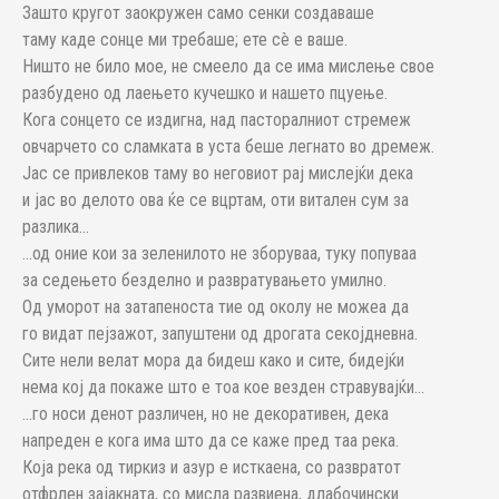
Зашто кругот заокружен само сенки создаваше
таму каде сонце ми требаше; ете сè е ваше.
Ништо не било мое, не смеело да се има мислење свое
разбудено од лаењето кучешко и нашето пцуење.
Кога сонцето се издигна, над пасторалниот стремеж
овчарчето со сламката в уста беше легнато во дремеж.
Јас се привлеков таму во неговиот рај мислејќи дека
и јас во делото ова ќе се вцртам, оти витален сум за
разлика…
…од оние кои за зеленилото не зборуваа, туку попуваа
за седењето безделно и развратувањето умилно.
Од уморот на затапеноста тие од околу не можеа да
го видат пејзажот, запуштени од дрогата секојдневна.
Сите нели велат мора да бидеш како и сите, бидејќи
нема кој да покаже што е тоа кое везден стравувајќи…
…го носи денот различен, но не декоративен, дека
напреден е кога има што да се каже пред таа река.
Која река од тиркиз и азур е исткаена, со развратот
отфрлен зајакната, со мисла развиена, длабочински