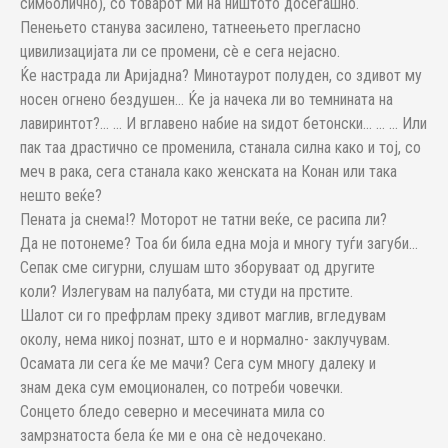
симболично), со товарот ми на ништото досегашно.
Пенењето станува засилено, татнеењето прегласно
цивилизацијата ли се промени, сè е сега нејасно.
Ќе настрада ли Аријадна? Минотаурот полуден, со здивот му
носен огнено бездушен… Ќе ја начека ли во темнината на
лавиринтот?… … И вглавено набие на ѕидот бетонски… … … Или
пак таа драстично се променила, станала силна како и тој, со
меч в рака, сега станала како женската на Конан или така
нешто веќе?
Пената ја снема!? Моторот не татни веќе, се расипа ли?
Да не потонеме? Тоа би била една моја и многу туѓи загуби…
Сепак сме сигурни, слушам што зборуваат од другите
коли? Излегувам на палубата, ми студи на прстите.
Шалот си го префрлам преку здивот маглив, вгледувам
околу, нема никој познат, што е и нормално- заклучувам.
Осамата ли сега ќе ме мачи? Сега сум многу далеку и
знам дека сум емоционален, со потреби човечки.
Сонцето бледо северно и месечината мила со
замрзнатоста бела ќе ми е она сè недочекано.