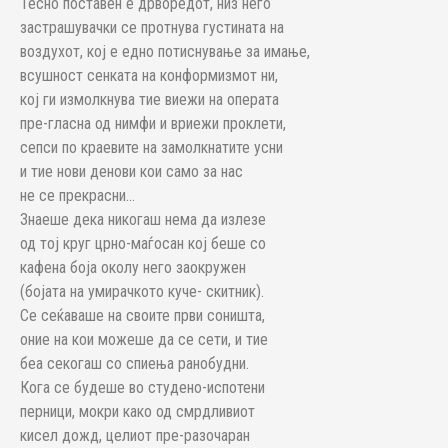
Тесно поставен е дрворедот, низ него
застрашувачки се протнува густината на
воздухот, кој е едно потиснување за имање,
всушност сенката на конформизмот ни,
кој ги измолкнува тие виежи на операта
пре-гласна од нимфи и вриежи проклети,
сепси по краевите на замолкнатите усни
и тие нови денови кои само за нас
не се прекрасни…
Знаеше дека никогаш нема да излезе
од тој круг црно-маѓосан кој беше со
кафена боја околу него заокружен
(бојата на умирачкото куче- скитник).
Се сеќаваше на своите први соништа,
оние на кои можеше да се сети, и тие
беа секогаш со спиења ранобудни.
Кога се будеше во студено-испотени
перници, мокри како од смрдливиот
кисел дожд, целиот пре-разочаран