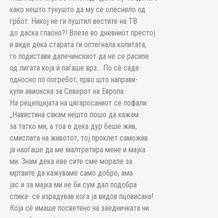
како нешто тукушто да му се олеснило од
грбот. Никој не ги пуштил вестите на ТВ
до даска гласно?! Влезе во дневниот престој
и виде дека старата ги оптегнала копитата,
го подистави далечинскиот да не се расипе
од лигата која ѝ паѓаше врз… По сè саде
односно по погребот, прво што направи-
купи авионска за Северот на Европа.
На рецепцијата на цигаросаниот се пофали:
„Навистина сакам нешто лошо да кажам
за татко ми, а тоа е дека дур беше жив,
смислата на животот, тој проклет саможив
ја наоѓаше да ме малтретира мене и мајка
ми. Знам дека еве сите сме морале за
мртвите да кажуваме само добро, ама
јас и за мајка ми не би сум дал подобра
слика- се израдував кога ја видов пцовисана!
Која сè имаше посветено на заедничката ни