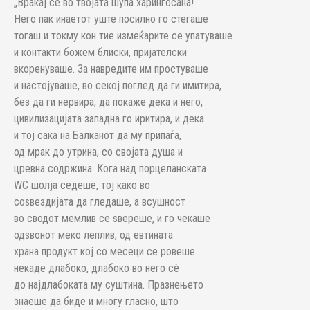
„Враќај се во твојата шупа харингосана!“
Него пак инаетот уште посилно го стегаше
тогаш и токму кон тие измеќарите се упатуваше
и контакти божем блиски, пријателски
вкоренуваше. За навредите им простуваше
и настојуваше, во секој поглед да ги имитира,
без да ги нервира, да покаже дека и него,
цивилизацијата западна го иритира, и дека
и тој сака на Балканот да му припаѓа,
од мрак до утрина, со својата душа и
цревна содржина. Кога над порцеланската
WC шолја седеше, тој како во
соѕвездијата да гледаше, а всушност
во сводот мемлив се ѕвереше, и го чекаше
одѕвонот меко леплив, од евтината
храна продукт кој со месеци се ровеше
некаде длабоко, длабоко во него сè
до најдлабоката му суштина. Празнењето
знаеше да биде и многу гласно, што