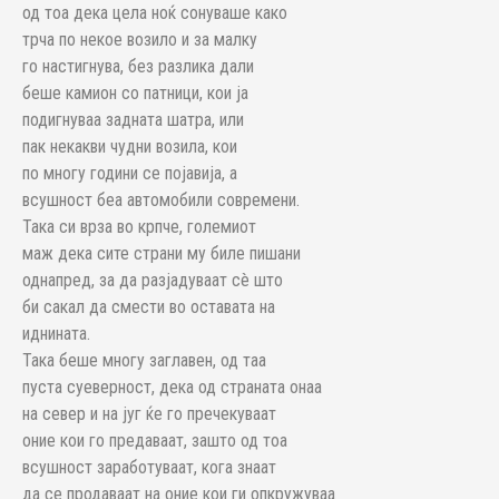
од тоа дека цела ноќ сонуваше како
трча по некое возило и за малку
го настигнува, без разлика дали
беше камион со патници, кои ја
подигнуваа задната шатра, или
пак некакви чудни возила, кои
по многу години се појавија, а
всушност беа автомобили современи.
Така си врза во крпче, големиот
маж дека сите страни му биле пишани
однапред, за да разјадуваат сè што
би сакал да смести во оставата на
иднината.
Така беше многу заглавен, од таа
пуста суеверност, дека од страната онаа
на север и на југ ќе го пречекуваат
оние кои го предаваат, зашто од тоа
всушност заработуваат, кога знаат
да се продаваат на оние кои ги опкружуваа