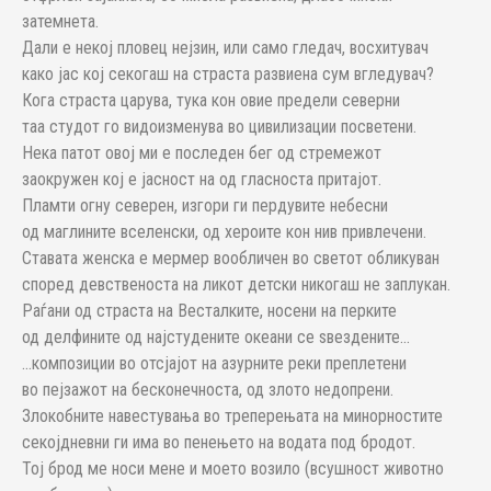
затемнета.
Дали е некој пловец нејзин, или само гледач, восхитувач
како јас кој секогаш на страста развиена сум вгледувач?
Кога страста царува, тука кон овие предели северни
таа студот го видоизменува во цивилизации посветени.
Нека патот овој ми е последен бег од стремежот
заокружен кој е јасност на од гласноста притајот.
Пламти огну северен, изгори ги пердувите небесни
од маглините вселенски, од хероите кон нив привлечени.
Ставата женска е мермер вообличен во светот обликуван
според девственоста на ликот детски никогаш не заплукан.
Раѓани од страста на Весталките, носени на перките
од делфините од најстудените океани се ѕвездените…
…композиции во отсјајот на азурните реки преплетени
во пејзажот на бесконечноста, од злото недопрени.
Злокобните навестувања во треперењата на минорностите
секојдневни ги има во пенењето на водата под бродот.
Тој брод ме носи мене и моето возило (всушност животно