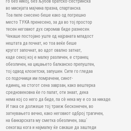
го без никој, без љубов братско-сестринска
во мисијата мајчина празна, спартанска.
Тоа пиле снесено беше како од погрешно
место ТУКА пренесено, за да во тој простор
тесен неговиот дух сиромав биде разнесен.
Чекаше постојано уште од најраната младост
нештата да почнат, но тоа веќе беше
кругот започнат, во адот овално затнат,
каде секој кој е малку различен, е странец
обезличен, на цицањето балканско препуштен,
тој одвод клозетски, запушен. Сите го гледаа
со подочници им помрачени, синот-
единец, на стогот сена заврзан, како вештерка
средновековна ќе го палат, оти знаат, дека
нема кој со него да биде, па сè нека му е со за никаде.
И така се должеше тој траеж бесконечен, во
затнувањето вечно, како неговиот одброј трагичен,
на банкарската му сметка обезличен, заш`
секогаш кога и најмалку ќе сакаше да заштеди