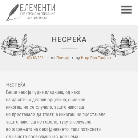
Главн
НЕСРЕЌА
03/10/2021
во
Поезија
од
Игор Поп Трајков
НЕСРЕЌА
Беше некоја чудна пладнина, од како
на идните ни денови срцевина; оние кои
никогаш не се случиле, зашто никогаш
не престанале да тлеат, а никогаш не престанале
зашто никогаш не гореле, туку згаснувале
во жарењата на секојдневието, така потиснати
од нашето посакувано јас, кое нема