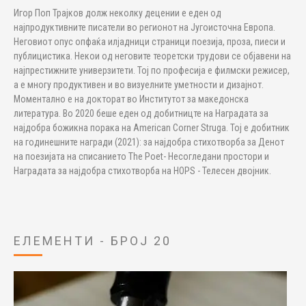
Игор Поп Трајков долж неколку децении е еден од
најпродуктивните писатели во регионот на Југоисточна Европа.
Неговиот опус опфаќа илјадници страници поезија, проза, пиеси и
публицистика. Некои од неговите теоретски трудови се објавени на
најпрестижните универзитети. Тој по професија е филмски режисер,
а е многу продуктивен и во визуелните уметности и дизајнот.
Моментално е на докторат во Институтот за македонска
литература. Во 2020 беше еден од добитницте на Наградата за
најдобра божикна порака на American Corner Struga. Тој е добитник
на годинешните награди (2021): за најдобра стихотворба за Денот
на поезијата на списанието The Poet- Несогледани простори и
Наградата за најдобра стихотворба на HOPS - Телесен двојник.
ЕЛЕМЕНТИ - БРОЈ 20