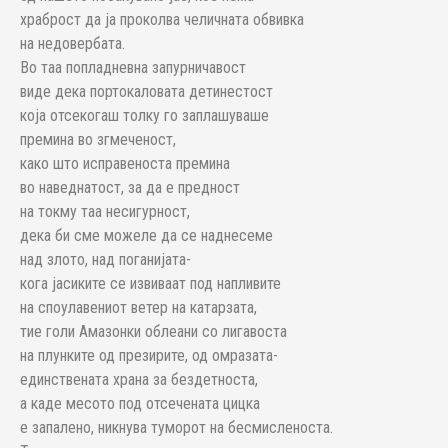
храброст да ја проколва челичната обвивка
на недовербата.
Во таа попладневна запурничавост
виде дека портокаловата детинестост
која отсекогаш толку го заплашуваше
премина во згмеченост,
како што исправеноста премина
во наведнатост, за да е предност
на токму таа несигурност,
дека би сме можеле да се наднесеме
над злото, над поганијата-
кога јасиките се извиваат под напливите
на споулавениот ветер на катарзата,
тие голи Амазонки облеани со лигавоста
на плунките од презирите, од омразата-
единствената храна за бездетноста,
а каде месото под отсечената цицка
е запалено, никнува туморот на бесмисленоста.