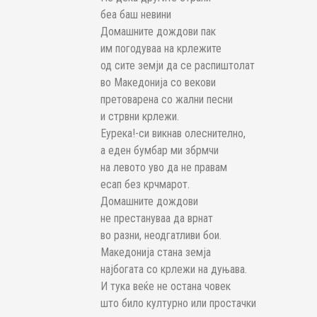
беа баш невини
Домашните дождови пак
им погодуваа на крлежите
од сите земји да се распиштолат
во Македонија со векови
претоварена со жални песни
и стрвни крлежи.
Еурека!-си викнав олеснително,
а еден бумбар ми збрмчи
на левото уво да не правам
есап без крчмарот.
Домашните дождови
не престануваа да врнат
во разни, неодгатливи бои.
Македонија стана земја
најбогата со крлежи на дуњава.
И тука веќе не остана човек
што било културно или простачки