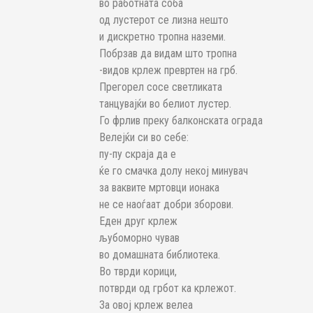
во работната соба
од лустерот се лизна нешто
и дискретно тропна наземи.
Побрзав да видам што тропна
-видов крлеж превртен на грб.
Прегорел сосе светликата
танцувајќи во белиот лустер.
Го фрлив преку балконската ограда
Велејќи си во себе:
пу-пу скраја да е
ќе го смачка долу некој минувач
за ваквите мртовци ионака
не се наоѓаат добри зборови.
Еден друг крлеж
љубоморно чував
во домашната библиотека.
Во тврди корици,
потврди од грбот ка крлежот.
За овој крлеж велеа