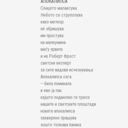
АПОКАЛИПСА
Сонцето малаксува
Небото се струполува
како метеор
нѐ збришува
им простува
на малкумина
меѓу првите
и на Роберт Фрост
светски експерт
за сите видови исчезнувања.
Апокалипса сега
– била поминала
и еве ја пак
кајшто подмолно ги тресе
нашите и светските плоштади
новата апокалипса
заѕверено прашува
зошто толкава паника