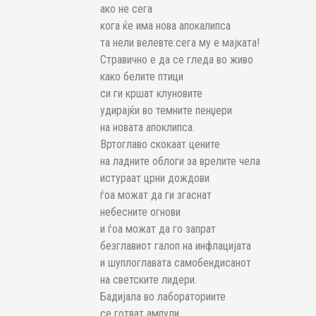
ако не сега
кога ќе има нова апокалипса
та нели велевте:сега му е мајката!
Стравично е да се гледа во живо
како белите птици
си ги кршат клуновите
удирајќи во темните пенџери
на новата апоклипса.
Вртоглаво скокаат цените
на ладните облоги за врелите чела
истураат црни дождови
ѓоа можат да ги згаснат
небесните огнови
и ѓоа можат да го запрат
безглавиот галоп на инфлацијата
и шуплоглавата самобендисанот
на светските лидери.
Бадијала во лабораториите
се готват ампули