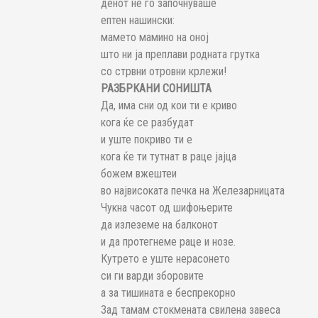
денот не го започнуваше
ептен нашински:
мамето мамино на оној
што ни ја преплави родната грутка
со стрвни отровни крлежи!
РАЗБРКАНИ СОНИШТА
Да, има сни од кои ти е криво
кога ќе се разбудат
и уште покриво ти е
кога ќе ти тутнат в раце јајца
божем вжештеи
во највисоката печка на Железарницата
Чукна часот од шифоњерите
да излеземе на балконот
и да протегнеме раце и нозе.
Кутрето е уште нерасонето
си ги варди зборовите
а за тишината е беспрекорно
Зад тамам стокмената свилена завеса