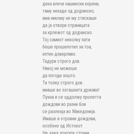
дека влече нашински корени,
таму некаде од дојранско,
ама никому не му стискаше
да ја отвори страницата
за крлежот од дојранско.
Тој самиот неколку пати
беше прошепотил за тоа,
ептен доверливо.
Тадури строго дов.
Никој не можеше
да погоди зошто.
Та толку строго дов.
имаше во ѕогашната држава!
Пукна и се оддолжу пролетта
дождови во разни бои
се разлеаја во Македонија.
Имаше и отровни дождови,
особено од Истокот.
Не дека другите страни