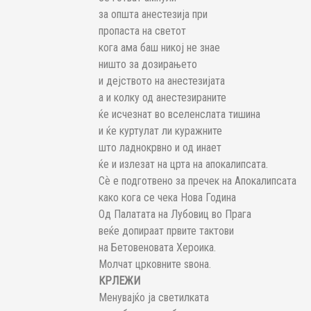
за општа анестезија при
пропаста на светот
кога ама баш никој не знае
ништо за дозирањето
и дејството на анестезијата
а и колку од анестезираните
ќе исчезнат во вселенслата тишина
и ќе куртулат ли куражните
што ладнокрвно и од инает
ќе и излезат на црта на апокалипсата.
Сѐ е подготвено за пречек на Апокалипсата
како кога се чека Нова Година
Од Палатата на Лубовиц во Прага
веќе допираат првите тактови
на Бетовеновата Хероика.
Молчат црковните ѕвона.
КРЛЕЖИ
Менувајќо ја светилката