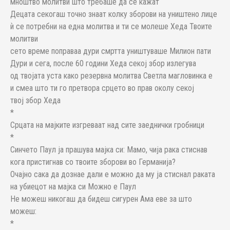
мноштво молитви што требаше да се кажат
Децата секогаш точно знаат колку зборови на уништено лице
ѝ се потребни на една молитва и ти се молеше Хеда Твоите
молитви
сето време поправаа дури смртта уништуваше Милион пати
Дури и сега, после 60 години Хеда секој збор излегува
од твојата уста како резервна молитва Светла магловинка е
и смеа што ти го претвора срцето во прав околу секој
твој збор Хеда
*
Срцата на мајките изгреваат над сите заеднички гробници
*
Синчето Паул ја прашува мајка си: Мамо, чија рака стиснав
кога пристигнав со твоите зборови во Германија?
Очајно сака да дознае дали е можно да му ја стиснал раката
на убиецот на мајка си Можно е Паул
Не можеш никогаш да бидеш сигурен Ама еве за што
можеш:
*