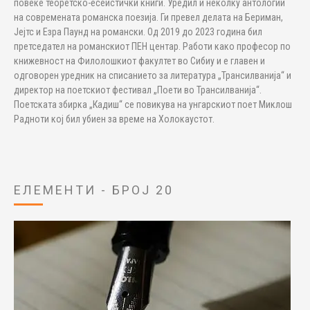
повеќе теоретско-есеистички книги. Уредил и неколку антологии
на современата романска поезија. Ги превел делата на Бериман,
Јејтс и Езра Паунд на романски. Од 2019 до 2023 година бил
претседател на романскиот ПЕН центар. Работи како професор по
книжевност на Филолошкиот факултет во Сибиу и е главен и
одговорен уредник на списанието за литература „Трансилванија“ и
директор на поетскиот фестивал „Поети во Трансилванија“.
Поетската збирка „Кадиш“ се повикува на унгарскиот поет Миклош
Радноти кој бил убиен за време на Холокаустот.
ЕЛЕМЕНТИ - БРОЈ 20