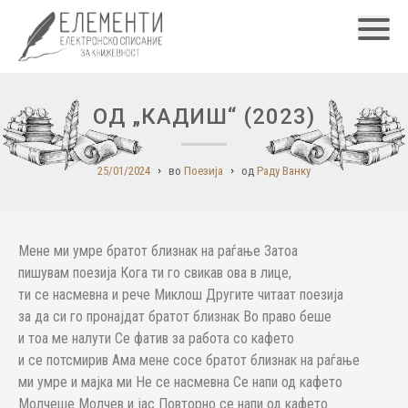
Главн
ОД „КАДИШ“ (2023)
25/01/2024
во
Поезија
од
Раду Ванку
Мене ми умре братот близнак на раѓање Затоа
пишувам поезија Кога ти го свикав ова в лице,
ти се насмевна и рече Миклош Другите читаат поезија
за да си го пронајдат братот близнак Во право беше
и тоа ме налути Се фатив за работа со кафето
и се потсмирив Ама мене сосе братот близнак на раѓање
ми умре и мајка ми Не се насмевна Се напи од кафето
Молчеше Молчев и јас Повторно се напи од кафето