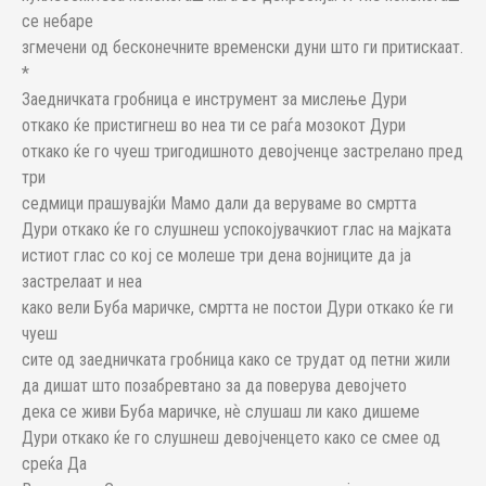
се небаре
згмечени од бесконечните временски дуни што ги притискаат.
*
Заедничката гробница е инструмент за мислење Дури
откако ќе пристигнеш во неа ти се раѓа мозокот Дури
откако ќе го чуеш тригодишното девојченце застрелано пред
три
седмици прашувајќи Мамо дали да веруваме во смртта
Дури откако ќе го слушнеш успокојувачкиот глас на мајката
истиот глас со кој се молеше три дена војниците да ја
застрелаат и неа
како вели Буба маричке, смртта не постои Дури откако ќе ги
чуеш
сите од заедничката гробница како се трудат од петни жили
да дишат што позабревтано за да поверува девојчето
дека се живи Буба маричке, нѐ слушаш ли како дишеме
Дури откако ќе го слушнеш девојченцето како се смее од
среќа Да