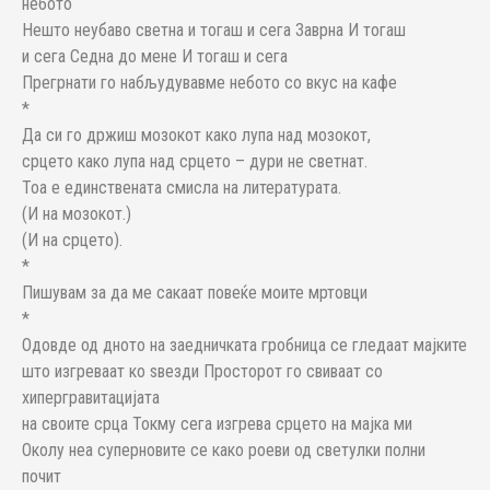
небото
Нешто неубаво светна и тогаш и сега Заврна И тогаш
и сега Седна до мене И тогаш и сега
Прегрнати го набљудувавме небото со вкус на кафе
*
Да си го држиш мозокот како лупа над мозокот,
срцето како лупа над срцето – дури не светнат.
Тоа е единствената смисла на литературата.
(И на мозокот.)
(И на срцето).
*
Пишувам за да ме сакаат повеќе моите мртовци
*
Одовде од дното на заедничката гробница се гледаат мајките
што изгреваат ко ѕвезди Просторот го свиваат со
хипергравитацијата
на своите срца Токму сега изгрева срцето на мајка ми
Околу неа суперновите се како роеви од светулки полни
почит