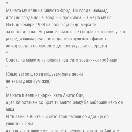
*
Мајката му вели на синчето Фред: Не гледај наназад
и тој не гледаше наназад – и преживеа – а мајка му не
На 6 декември 1938 на полноќ ја виде мајка ти
за последен пат Нејзините очи што те гледаа како заминуваш
ја предизвикаа реалноста да се вклучи како филмот
во кој заедно се смеевте до препукување на срцата
*
Срцата на мајките изгреваат над сите заеднички гробници
*
(Само затоа што ги пишувам овие песни
не значи дека сум жив).
*
Мајката ѝ вели на ќеркичката Анита: Оди,
а јас ќе останам со брат ти зашто инаку ќе заборави како се
вика
И ти замина Анита – и сите твои сакани се здобија со
уништени тела
и со неуништливи имиња Твоето неуништливо тело Анита –