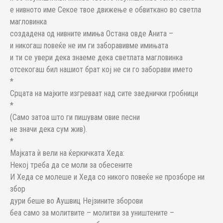
е нивното име Секое твое движење е обвиткано во светла
магловинка
создадена од нивните имиња Остана овде Анита –
и никогаш повеќе не им ги заборавивме имињата
и ти се увери дека знаеме дека светлата магловинка
отсекогаш бил нашиот брат кој не си го заборави името
*
Срцата на мајките изгреваат над сите заеднички гробници
*
(Само затоа што ги пишувам овие песни
не значи дека сум жив).
*
Мајката ѝ вели на ќеркичката Хеда:
Некој треба да се моли за обесените
И Хеда се молеше и Хеда со никого повеќе не прозборе ни
збор
дури беше во Аушвиц Нејзините зборови
беа само за молитвите – молитви за уништените –