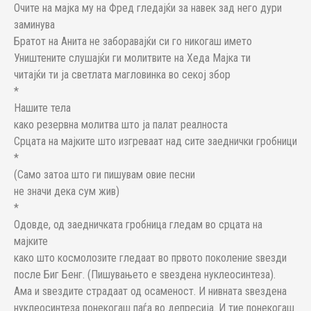
Очите на мајка му на Фред гледајќи за навек зад него дури
заминува
Братот на Анита не заборавајќи си го никогаш името
Уништените слушајќи ги молитвите на Хеда Мајка ти
читајќи ти ја светлата магловинка во секој збор
*
Нашите тела
како резервна молитва што ја палат реалноста
Срцата на мајките што изгреваат над сите заеднички гробници
*
(Само затоа што ги пишувам овие песни
не значи дека сум жив)
*
Одовде, од заедничката гробница гледам во срцата на
мајките
како што космолозите гледаат во првото поколение ѕвезди
после Биг Бенг. (Пишувањето е ѕвездена нуклеосинтеза).
Ама и ѕвездите страдаат од осаменост. И нивната ѕвездена
нуклеосинтеза понекогаш паѓа во депресија. И тие понекогаш