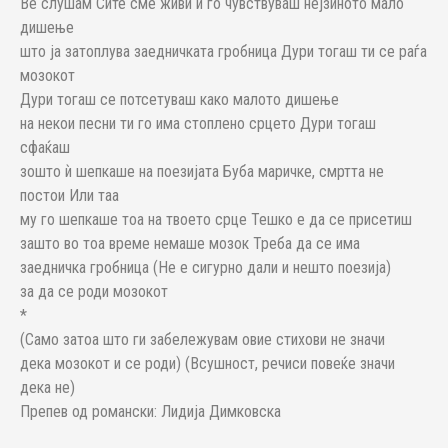
Ве слушам Сите сме живи и го чувствуваш нејзиното мало
дишење
што ја затоплува заедничката гробница Дури тогаш ти се раѓа
мозокот
Дури тогаш се потсетуваш како малото дишење
на некои песни ти го има стоплено срцето Дури тогаш
сфаќаш
зошто ѝ шепкаше на поезијата Буба маричке, смртта не
постои Или таа
му го шепкаше тоа на твоето срце Тешко е да се присетиш
зашто во тоа време немаше мозок Треба да се има
заедничка гробница (Не е сигурно дали и нешто поезија)
за да се роди мозокот
*
(Само затоа што ги забележувам овие стихови не значи
дека мозокот и се роди) (Всушност, речиси повеќе значи
дека не)
Препев од романски: Лидија Димковска