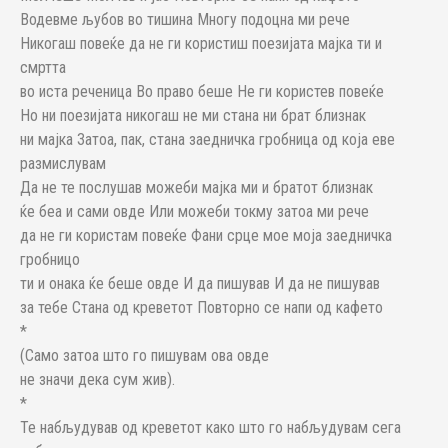
Водевме љубов во тишина Многу подоцна ми рече
Никогаш повеќе да не ги користиш поезијата мајка ти и
смртта
во иста реченица Во право беше Не ги користев повеќе
Но ни поезијата никогаш не ми стана ни брат близнак
ни мајка Затоа, пак, стана заедничка гробница од која еве
размислувам
Да не те послушав можеби мајка ми и братот близнак
ќе беа и сами овде Или можеби токму затоа ми рече
да не ги користам повеќе Фани срце мое моја заедничка
гробницо
ти и онака ќе беше овде И да пишував И да не пишував
за тебе Стана од креветот Повторно се напи од кафето
*
(Само затоа што го пишувам ова овде
не значи дека сум жив).
*
Те набљудував од креветот како што го набљудувам сега