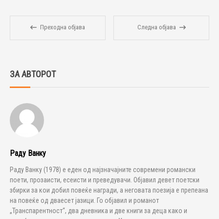
Преходна објава
Следна објава
ЗА АВТОРОТ
Раду Ванку
Раду Ванку (1978) е еден од најзначајните современи романски
поети, прозаисти, есеисти и преведувачи. Објавил девет поетски
збирки за кои добил повеќе награди, а неговата поезија е препеана
на повеќе од дваесет јазици. Го објавил и романот
„Транспарентност“, два дневника и две книги за деца како и