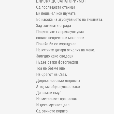
БЛИСКУ ДО САНАТОРИУМОТ
Од последната станица
Би пешачел кон шумата
Во насока на згуснувањето на тишината.
Зад жичаната ограда
Пациентите ги прислушкуваа
своите непрестани монолози.
Повеќе би се израдувал
На кутиите цигари отколку на мене.
Залудно како сведоци
Нудев стари фотографии.
Тоа не бевме ние
На брегот на Сава,
Додека ловевме ладовина
А тој ми објаснуваше како
Да намам смуѓ
На металниот прашалник
И дека мртвиот дел
Од речното корито