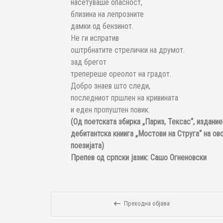
насетуваше опасност,
близина на лепрозните
дамки од бензинот.
Не ги испратив
оштрбнатите стрелички на друмот.
зад брегот
трепереше ореолот на градот.
Добро знаев што следи,
последниот пршлен на кривината
и еден пропуштен повик.
(Од поетската збирка „Париз, Тексас“, издание
дебитантска книига „Мостови на Струга“ на о
поезијата)
Препев од српски јазик: Сашо Огненовски
Преходна објава