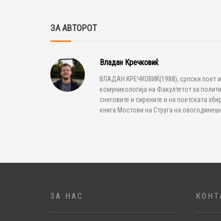
ЗА АВТОРОТ
Владан Кречковиќ
ВЛАДАН КРЕЧКОВИЌ(1988), српски поет и
комуникологија на Факултетот за полити
снеговите и сирените и на поетската зби
книга Мостови на Струга на овогодинешн
ЗА НАС
КОНТ