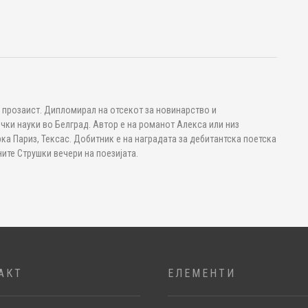
 прозаист. Дипломирал на отсекот за новинарство и
чки науки во Белград. Автор е на романот Алекса или низ
рка Париз, Тексас. Добитник е на наградата за дебитантска поетска
ите Струшки вечери на поезијата.
АКТ
ЕЛЕМЕНТИ