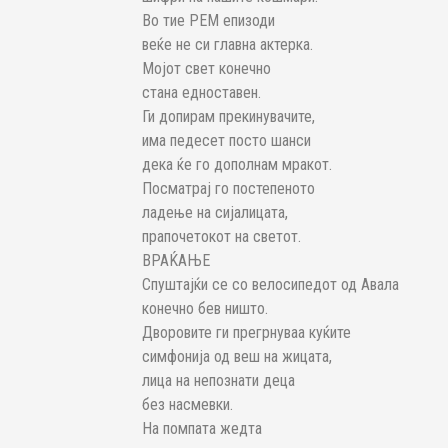
Во тие РЕМ епизоди
веќе не си главна актерка.
Мојот свет конечно
стана едноставен.
Ги допирам прекинувачите,
има педесет посто шанси
дека ќе го дополнам мракот.
Посматрај го постепеното
ладење на сијалицата,
прапочетокот на светот.
ВРАЌАЊЕ
Спуштајќи се со велосипедот од Авала
конечно бев ништо.
Дворовите ги прегрнуваа куќите
симфонија од веш на жицата,
лица на непознати деца
без насмевки.
На помпата жедта