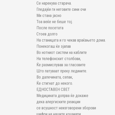
Се нарекува старача.
Гледајќи ги неговите сини очи
Ми стана јасно
Тоа веќе не беше тој.
После посетата
Стоев долго
На станицата и го чекав враќањето дома.
Понекогаш ќе зјапав
Во нотниот систем на каблите
На телефонскит столбови,
Ќе размислував за гласовите
Што патуваат преку ледините.
Во далечината, сепак,
Ќе стигнат до некого.
ЕДНОСТАВЕН СВЕТ
Медицината допрва ќе докаже
дека алергиските реакции
се всушност неизговорени зборови
шифри на нашите кошмари.