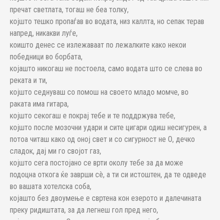
пречат светлата, тогаш не беа толку,
којшто тешко пропаѓав во водата, низ каллта, но сепак терав
напред, никакви луѓе,
коишто денес се излежаваат по лежалките како некои
победници во борбата,
којашто никогаш не постоела, само водата што се слева во
реката и ти,
којшто седнуваш со помош на своето младо момче, во
раката има гитара,
којшто секогаш е покрај тебе и те поддржува тебе,
којшто после мозочни удари и сите цигари одиш несигурен, а
потоа читаш како од оној свет и со сигурност не О, дечко
сладок, дај ми го својот газ,
којшто сега постојано се врти околу тебе за да може
подоцна откога ќе заврши сè, а ти си истоштен, да те одведе
во вашата хотелска соба,
којашто без двоумење е свртена кон езерото и далечината
преку ридиштата, за да легнеш гол пред него,