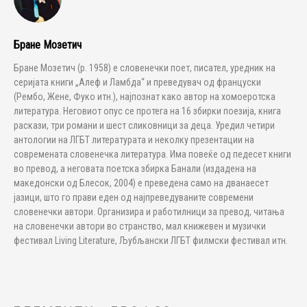
Бране Мозетич
Бране Мозетич (р. 1958) е словенечки поет, писател, уредник на
серијата книги „Алеф и Ламбда“ и преведувач од француски
(Рембо, Жене, Фуко итн.), најпознат како автор на хомоеротска
литература. Неговиот опус се протега на 16 збирки поезија, книга
раскази, три романи и шест сликовници за деца. Уредил четири
антологии на ЛГБТ литературата и неколку презентации на
современата словенечка литература. Има повеќе од педесет книги
во превод, а неговата поетска збирка Банали (издадена на
македонски од Блесок, 2004) е преведена само на дванаесет
јазици, што го прави еден од најпреведуваните современи
словенечки автори. Организира и работилници за превод, читања
на словенечки автори во странство, мал книжевен и музички
фестивал Living Literature, Љубљански ЛГБТ филмски фестивал итн.