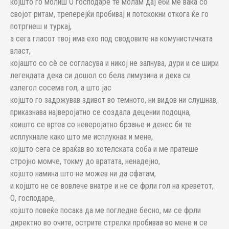
којшто го молиш О господаре те молам дај еби ме вака со
својот ритам, треперејќи пробивај и потскокни откога ќе го
потргнеш и туркај,
а сега гласот твој има ехо под сводовите на комунистичката
власт,
којашто со сè се согласува и никој не запнува, дури и се шири
легендата дека си дошол со бела лимузина и дека си
излегол сосема гол, а што јас
којшто го задржував здивот во темното, ни видов ни слушнав,
приказнава најверојатно се создала децении подоцна,
коишто се вртеа со неверојатно брзање и денес би те
исплукнале како што ме исплукнаа и мене,
којшто сега се враќав во хотелската соба и ме пратеше
стројно момче, токму до вратата, ненадејно,
којшто намина што не можев ни да сфатам,
и којшто не се вовлече внатре и не се фрли гол на креветот,
О, господаре,
којшто повеќе посака да ме погледне бесно, ми се фрли
директно во очите, острите стрелки пробиваа во мене и се