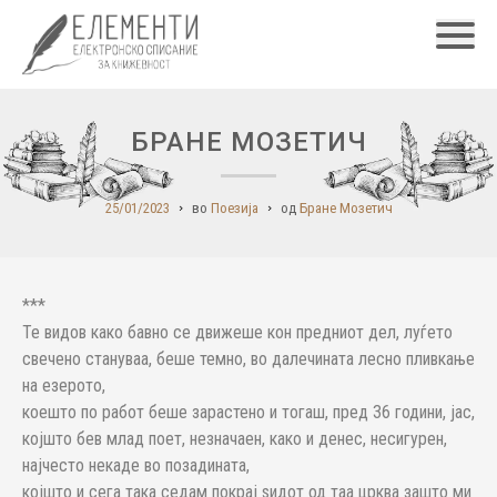
Главн
БРАНЕ МОЗЕТИЧ
25/01/2023
во
Поезија
од
Бране Мозетич
***
Те видов како бавно се движеше кон предниот дел, луѓето
свечено стануваа, беше темно, во далечината лесно пливкање
на езерото,
коешто по работ беше зарастено и тогаш, пред 36 години, јас,
којшто бев млад поет, незначаен, како и денес, несигурен,
најчесто некаде во позадината,
којшто и сега така седам покрај ѕидот од таа црква зашто ми