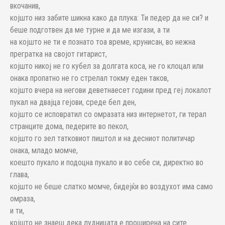
вкочанив,
којшто низ забите шикна како да плука: Ти педер да не си? и
беше подготвен да ме турне и да ме изгази, а ти
на којшто не ти е познато тоа време, крунисан, во нежна
прегратка на својот гитарист,
којшто никој не го кубел за долгата коса, не го клоцал или
онака пропатно не го стрелал токму еден таков,
којшто вчера на негови деветнаесет години пред геј локалот
пукал на двајца гејови, среде бел ден,
којшто се исповратил со омразата низ интернетот, ги терал
странците дома, педерите во пекол,
којшто го зел татковиот пиштол и на десниот политичар
онака, младо момче,
коешто пукало и подоцна пукало и во себе си, директно во
глава,
којшто не беше слатко момче, бидејќи во воздухот има само
омраза,
и ти,
којшто не знаеш дека лудницата е проширена на сите