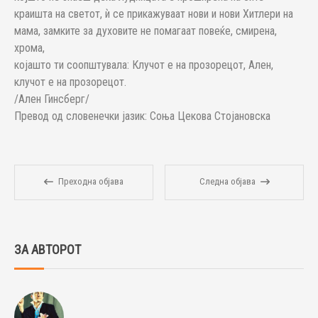
краишта на светот, ѝ се прикажуваат нови и нови Хитлери на
мама, замките за духовите не помагаат повеќе, смирена,
хрома,
којашто ти соопштувала: Клучот е на прозорецот, Ален,
клучот е на прозорецот.
/Ален Гинсберг/
Превод од словенечки јазик: Соња Цекова Стојановска
Преходна објава
Следна објава
ЗА АВТОРОТ