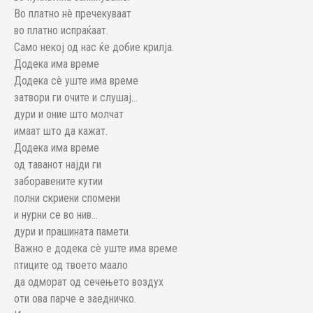
Во платно нè пречекуваат
во платно испраќаат.
Само некој од нас ќе добие крилја.
Додека има време
Додека сè уште има време
затвори ги очите и слушај…
дури и оние што молчат
имаат што да кажат.
Додека има време
од таванот најди ги
заборавените кутии
полни скриени спомени
и нурни се во нив…
дури и прашината памети.
Важно е додека сè уште има време
птиците од твоето маало
да одморат од сечењето воздух
оти ова парче е заедничко.