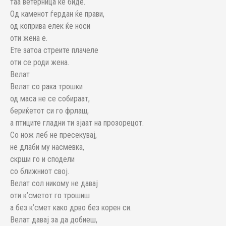
таа ветерница ќе биде.
Од каменот ѓердан ќе прави,
од коприва елек ќе носи
оти жена е.
Ете затоа стреите плачеле
оти се роди жена.
Велат
Велат со рака трошки
од маса не се собираат,
бериќетот си го фрлаш,
а птиците гладни ти зјаат на прозорецот.
Со нож леб не пресекувај,
не длаби му насмевка,
скрши го и сподели
со ближниот свој.
Велат сол никому не давај
оти к’сметот го трошиш
а без к’смет како дрво без корен си.
Велат давај за да добиеш,