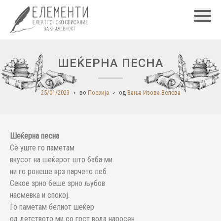
Главн
ШЕЌЕРНА ПЕСНА
25/01/2023
во
Поезија
од
Вања Изова Велева
Шеќерна песна
Сè уште го паметам
вкусот на шеќерот што баба ми
ни го ронеше врз парчето леб.
Секое зрно беше зрно љубов
насмевка и спокој.
Го паметам белиот шеќер
од детството ми со грст вода наросен