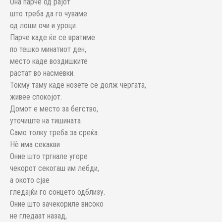
Она парче од рајот
што треба да го чуваме
од лоши очи и уроци.
Парче каде ќе се вратиме
по тешко минатиот ден,
место каде воздишките
растат во насмевки.
Токму таму каде нозете се долж чергата,
живее спокојот.
Домот е место за бегство,
уточиште на тишината
Само толку треба за среќа.
Нè има секакви
Оние што тргнале угоре
чекорот секогаш им лебди,
а окото сјае
гледајќи го сонцето одблизу.
Оние што зачекориле високо
не гледаат назад,