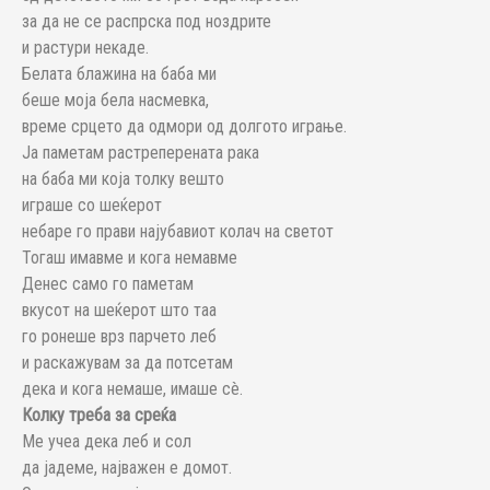
за да не се распрска под ноздрите
и растури некаде.
Белата блажина на баба ми
беше моја бела насмевка,
време срцето да одмори од долгото играње.
Ја паметам растреперената рака
на баба ми која толку вешто
играше со шеќерот
небаре го прави најубавиот колач на светот
Тогаш имавме и кога немавме
Денес само го паметам
вкусот на шеќерот што таа
го ронеше врз парчето леб
и раскажувам за да потсетам
дека и кога немаше, имаше сè.
Колку треба за среќа
Ме учеа дека леб и сол
да јадеме, најважен е домот.