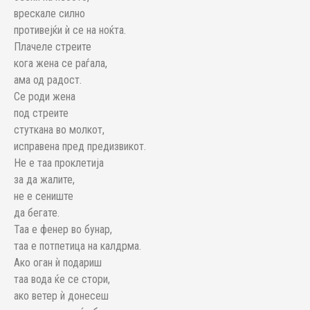
врескале силно
противејќи ѝ се на ноќта.
Плачеле стреите
кога жена се раѓала,
ама од радост.
Се роди жена
под стреите
стуткана во молкот,
исправена пред предизвикот.
Не е таа проклетија
за да жалите,
не е сениште
да бегате.
Таа е фенер во бунар,
таа е потпетица на калдрма.
Ако оган ѝ подариш
таа вода ќе се стори,
ако ветер ѝ донесеш