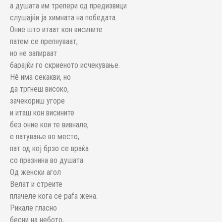
а душата им трепери од предизвици
слушајќи ја химната на победата.
Оние што итаат кон висините
патем се препнуваат,
но не запираат
барајќи го скриеното исчекување.
Нè има секакви, но
да тргнеш високо,
зачекориш угоре
и иташ кон висините
без оние кои те вивнале,
е патување во место,
пат од кој брзо се враќа
со празнина во душата.
Од женски агол
Велат и стреите
плачеле кога се раѓа жена.
Рикале гласно
бесни на небото,