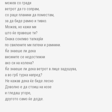
можев со гради
ветрот да го сопрам,
со раце планини да поместам,
за да биде рамно и тивко.
Можев, но кажи ми
што ќе правеше ти?
Онака сонливо талкајќи
по свилените ми патеки и рамнини.
Ќе знаеше ли дека
висините се недостижни
ако си на колена?
Ќе знаеше ли дека ветрот в лице задушува,
а во грб турка напред?
Не кажав дека ќе биде лесно
Доволно е да стоиш на нозе
и гледаш угоре,
другото само ќе дојде.