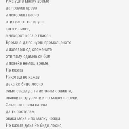
Има уште малку време
да правиш врева
и чекориш гласно
оти гласот се слуша
кога е силен,
а чекорот кога е гласен.
Време е да го чуеш премолченото
и излезеш од спомените
оти таму одамна си бил
и повеќе немаш време.
Не кажав
Никогаш не кажав
дека ќе биде лесно
само сакав да ти исткаам соништа,
онакви пердувести и по малку шарени.
Сакав со свила патека
да ти постелам,
онака мека и по малку нежна.
Не кажав дека ќе биде лесно,