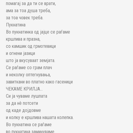
помагај за да ти се врати,
ама за тоа душа треба,
за тоа човек треба.
Пукнатина
Во пукнатинка од јајце се раѓаме
кршлива и празна,
со камшик од грмотевици
и огнени јазици
што ја вкусуваат земјата.
Се раѓаме со грам плач
и неколку оптегнувања,
завиткани во платно како гасеници
ЧЕКАМЕ КРИЛЈА…
Си ја чуваме лушпата
за да нè потсети
од каде дојдовме
и колку е кршлива нашата колепка.
Во пукнатина се раѓаме
во пукнатина заминуваме.