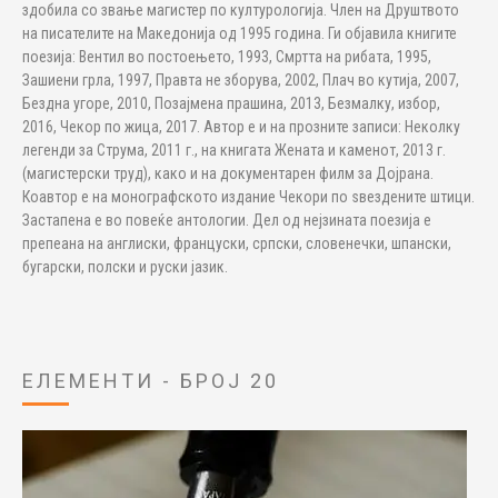
здобила со звање магистер по културологија. Член на Друштвото
на писателите на Македонија од 1995 година. Ги објавила книгите
поезија: Вентил во постоењето, 1993, Смртта на рибата, 1995,
Зашиени грла, 1997, Правта не зборува, 2002, Плач во кутија, 2007,
Бездна угоре, 2010, Позајмена прашина, 2013, Безмалку, избор,
2016, Чекор по жица, 2017. Автор е и на прозните записи: Неколку
легенди за Струма, 2011 г., на книгата Жената и каменот, 2013 г.
(магистерски труд), како и на документарен филм за Дојрана.
Коавтор е на монографското издание Чекори по ѕвездените штици.
Застапена е во повеќе антологии. Дел од нејзината поезија е
препеана на англиски, француски, српски, словенечки, шпански,
бугарски, полски и руски јазик.
ЕЛЕМЕНТИ - БРОЈ 20