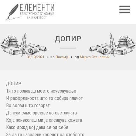
Главн
ДОПИР
03/10/2021
во
Поезија
од
Марко Станоевиќ
ДОПИР
Ти го познаваш моето исчезнување
И расфрланоста што го собира плачот
Во солзи што говорат
Да сум само зреење во светлината
Која понекогаш ми ја опсипува кожата
Како дожд кој дава се од себе
За да го наводени коренот од стеблото