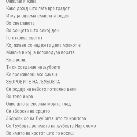
Опиплив и жива
Како дожд што паѓа врз градот
И му ја одзема смислата роден
Во светлината
Во сонцето што секој ден
Го открива светот
Кој живее со надежта дека мракот е
Минлив и кој ја исповедува верата
Која вели:
Ти си создание на љубовта
Ќе преживееш ако сакаш…
ЗБОРОВИТЕ НА ЉУБОВТА
Се родија на небото потполно цели
Во тело и крв
Оние што ја спознаа мојата глад
Се зборови на срцето
Зборови се на Љубовта што те крштева
Со Љубовта во името на љубовта Најголемо
Во името на крстот што го носиш