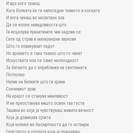
И врз кого траеш
Кога болката ќе ги запоседне ткивото и коската
И кога чекаш во молитвен зов
Да се излее невидливоста што
Ги исцелува пукнатините чии ѕидови се
Сите од страв и малкуверни звукови
Што го повикуваат падот
Но времето е така ткаено што го чинат
Искуствата кои се само неопходност
За битието да с еприближи на светлината
Потполно
Налик на билките што ги храни
Сончевиот зрак
На крајот се станува минливост
И не преостанува ништо освен таа густа
Тишина во која ја чувствуваш живата вечност
Која ја довикува сржта
Која копнее во бесмртноста да го оствари
Сепството и солзата која ја прашуваш: