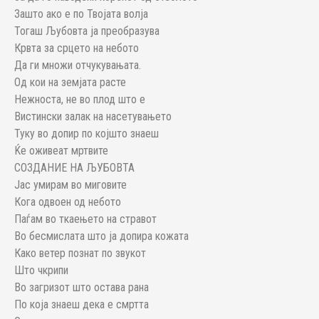
Зашто ако е по Твојата волја
Тогаш Љубовта ја преобразува
Крвта за срцето на небото
Да ги множи отчукувањата.
Од кои на земјата расте
Нежноста, не во плод што е
Вистински залак на насетувањето
Туку во допир по којшто знаеш
Ќе оживеат мртвите
СОЗДАНИЕ НА ЉУБОВТА
Јас умирам во миговите
Кога одвоен од небото
Паѓам во ткаењето на стравот
Во бесмислата што ја допира кожата
Како ветер познат по звукот
Што чкрипи
Во загризот што остава рана
По која знаеш дека е смртта