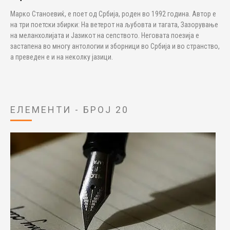
Марко Станоевиќ, е поет од Србија, роден во 1992 година. Автор е
на три поетски збирки: На ветерот на љубовта и тагата, Зазорување
на меланхолијата и Јазикот на сепството. Неговата поезија е
застапена во многу антологии и зборници во Србија и во странство,
а преведен е и на неколку јазици.
ЕЛЕМЕНТИ - БРОЈ 20