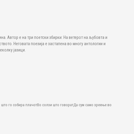
на. Автор е на три поетски збирки: На ветерот на љубовта и
ството. Неговата поезија е застапена во многу антологии и
неколку јазици.
што го собира плачотВо солзи што говоратДа сум само зреење во