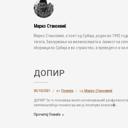
Марко Станоевиќ
Марко Станоевиќ, е поет од Србија, роден во 1992 годи
тагата, Зазорување на меланхолијата и Јазикот на сеп
зборници во Србија и во странство, а преведен е и на 
ДОПИР
03/10/2021
/
во
Поезија
/
од
Марко Станоевиќ
ДОПИР Ти го познаваш моето исчезнувањеИ расфрланоста 
светлинатаКоја понекогаш ми ја опсипува кожата�...
Прочитај Повеќе