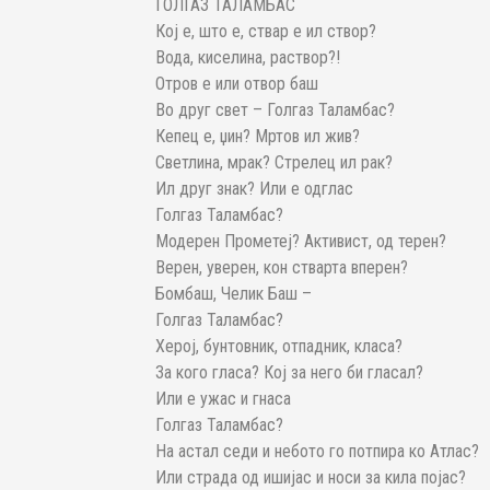
ГОЛГАЗ ТАЛАМБАС
Кој е, што е, ствар е ил створ?
Вода, киселина, раствор?!
Отров е или отвор баш
Во друг свет – Голгаз Таламбас?
Кепец е, џин? Мртов ил жив?
Светлина, мрак? Стрелец ил рак?
Ил друг знак? Или е одглас
Голгаз Таламбас?
Модерен Прометеј? Активист, од терен?
Верен, уверен, кон стварта вперен?
Бомбаш, Челик Баш –
Голгаз Таламбас?
Херој, бунтовник, отпадник, класа?
За кого гласа? Кој за него би гласал?
Или е ужас и гнаса
Голгаз Таламбас?
На астал седи и небото го потпира ко Атлас?
Или страда од ишијас и носи за кила појас?