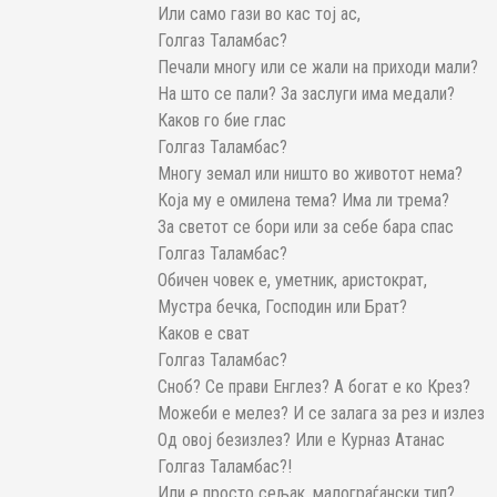
Или само гази во кас тој ас,
Голгаз Таламбас?
Печали многу или се жали на приходи мали?
На што се пали? За заслуги има медали?
Каков го бие глас
Голгаз Таламбас?
Многу земал или ништо во животот нема?
Која му е омилена тема? Има ли трема?
За светот се бори или за себе бара спас
Голгаз Таламбас?
Обичен човек е, уметник, аристократ,
Мустра бечка, Господин или Брат?
Каков е сват
Голгаз Таламбас?
Сноб? Се прави Енглез? А богат е ко Крез?
Можеби е мелез? И се залага за рез и излез
Од овој безизлез? Или е Курназ Атанас
Голгаз Таламбас?!
Или е просто сељак, малограѓански тип?