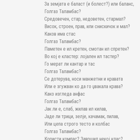
За земјата е баласт (и болест?) или баланс,
Голгаз Таламбас?
Средовечен, стар, недоветен, стармал?
Висок, строен, прав, или снискичок и мал?
Каков има стас
Голгаз Таламбас?
Паметен е ил кретен, смотан ил спретен?
Во кој е кластер: лојален ил тастер?
Го мерат ли кантар и тас
Голгаз Таламбас?
Се дотерува, носи манжетни и кравата
Или e згужван ко да го џвакала крава?
Како изгледа анфас
Голгаз Таламбас?
Јак ли е, слаб, жилав ил килав,
Јаде ли трици, зелје, качамак, пилав,
Или цепа строго тесто и колбас
Голгаз Таламбас?
Користи компас? Завршил некој клас?