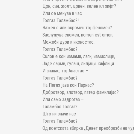
Црн, син, жолт, црвен, зелен ил зифт?
Или се менува в час
Голгаз Таламбас?!
Важен е или скромен тој феномен?
Заслужува спомен, nomen est omen,
Можеби дури и иконостас,
Голгаз Таламбас?
Склон е кон измами, лаги, измислици,
Јаде сарми, гулаш, лилјаци, кифлици
И ананас, тој Анастас –
Голгаз Таламбас?
На Пегаз јава кон Парнас?
Добротвор, злотвор, патер фамилијас?
Или само задрогаз –
Таламбас Голгаз?
Што ни значи нас
Голгаз Таламбас?
Од поетската збирка „Девет преобразби на чуд