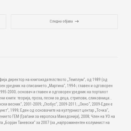
Следна објава
фија директор на книгоиздателството „Темплум", од 1989 (од
рен уредник на списанието „Маргина", 1994-; главен и одговорен
1995-2000; основач и главен и одговорен уредник на порталот
ни книги: теорија, проза, песни за деца, стрипови, сликовници...
ски весник", 2001-2009; „Глобус", 2009-2011; „Окно“, 2009-Еден е
нкт", 1999; Еден од основачите на културниот центар „Точка",
нието ГЕМ (Граѓани за европска Македонија), 2008; Член на УО на
а „Борјан Таневски" за 2007 (за „најпроминентен колумнист на