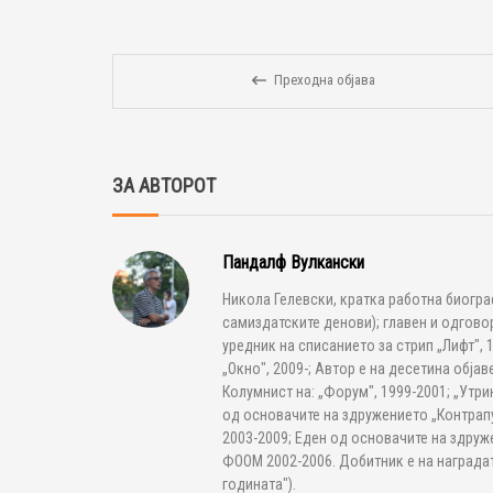
Преходна објава
ЗА АВТОРОТ
Пандалф Вулкански
Никола Гелевски, кратка работна биогра
самиздатските денови); главен и одгово
уредник на списанието за стрип „Лифт", 
„Окно", 2009-; Автор е на десетина објаве
Колумнист на: „Форум", 1999-2001; „Утрин
од основачите на здружението „Контрапу
2003-2009; Еден од основачите на здруже
ФООМ 2002-2006. Добитник е на наградат
годината").