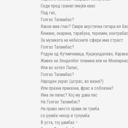
Седи пред гранап пиејќи квас
Под гас,
Голгаз Таламбас?
Каков има глас? Свири акустична гитара ил ба
Ќемане, окарина, тарабука, теремин, контраба
За музиката на небеските сфери има страст
Голгаз Таламбас?
Родум од Кутмичевица, Кушкундалево, Карака
Живее на Зенделбег планина или на Монпарна
Или во хотел Палас,
Голгаз Таламбас?
Народен украс (штрас, во вазна?)
Или празна приказна, фрас и соблазна?
Има ли папас? Кој му дава пас
На Голгаз Таламбас?
На право место прави ли тумба
со румба чекор и тулумба
В уста, тој џамбаз –