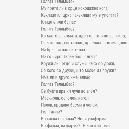
Голгаз Таламбас?
Му прета ли в срце кокошкина нога,
Куклица ил црна пануклица му е улогата?
Клица е или бајпас
Голгаз Таламбас?
Ко мит е за комита, иде-гол, огнило за гнило,
Светол лик, светилник, црвенило против црнил
Ни бран ни вал ни талаз
Не го бијат Таламбас Голгаз?
Кружи ли негде и служи, како се држи,
Со кого се дружи, што може да пружи?
Има ли и друго име, алиас
Голгаз Таламбас?
Се буфта прв ил чучи во агол?
Маскиран, соголен, нагол,
Палав, продава басми и чалам,
Гол Талам?
Во каква е форма? Носи униформа
Во фирма, на фарма?! Некого ферма