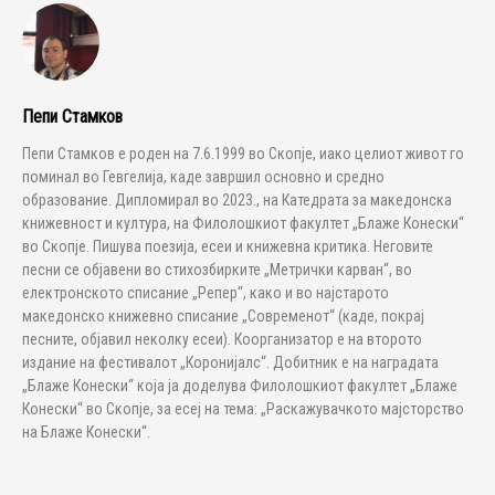
Пепи Стамков
Пепи Стамков е роден на 7.6.1999 во Скопје, иако целиот живот го
поминал во Гевгелија, каде завршил основно и средно
образование. Дипломирал во 2023., на Катедрата за македонска
книжевност и култура, на Филолошкиот факултет „Блаже Конески“
во Скопје. Пишува поезија, есеи и книжевна критика. Неговите
песни се објавени во стихозбирките „Метрички карван“, во
електронското списание „Репер“, како и во најстарото
македонско книжевно списание „Современот“ (каде, покрај
песните, објавил неколку есеи). Коорганизатор е на второто
издание на фестивалот „Коронијалс“. Добитник е на наградата
„Блаже Конески“ која ја доделува Филолошкиот факултет „Блаже
Конески“ во Скопје, за есеј на тема: „Раскажувачкото мајсторство
на Блаже Конески“.