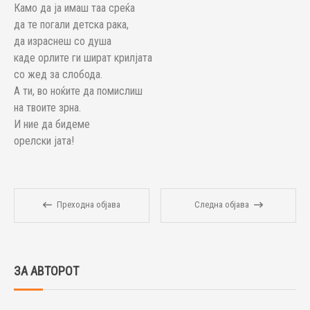
Камо да ја имаш таа среќа
да те погали детска рака,
да израснеш со душа
каде орлите ги шират крилјата
со жед за слобода.
А ти, во ноќите да помислиш
на твоите зрна.
И ние да бидеме
орелски јата!
Преходна објава
Следна објава
ЗА АВТОРОТ