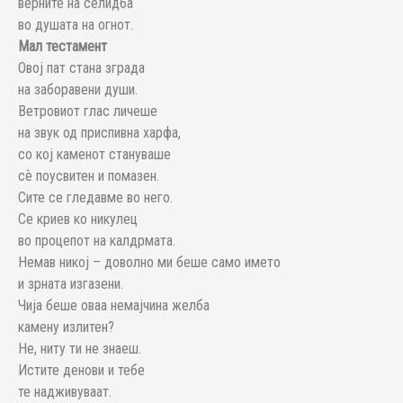
верните на селидба
во душата на огнот.
Мал тестамент
Овој пат стана зграда
на заборавени души.
Ветровиот глас личеше
на звук од приспивна харфа,
со кој каменот стануваше
сѐ поусвитен и помазен.
Сите се гледавме во него.
Се криев ко никулец
во процепот на калдрмата.
Немав никој – доволно ми беше само името
и зрната изгазени.
Чија беше оваа немајчина желба
камену излитен?
Не, ниту ти не знаеш.
Истите денови и тебе
те надживуваат.