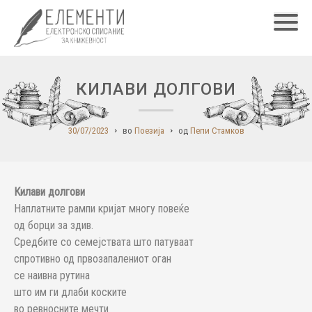
Главн
КИЛАВИ ДОЛГОВИ
30/07/2023
во
Поезија
од
Пепи Стамков
Килави долгови
Наплатните рампи кријат многу повеќе
од борци за здив.
Средбите со семејствата што патуваат
спротивно од првозапалениот оган
се наивна рутина
што им ги длаби коските
во ревносните мечти