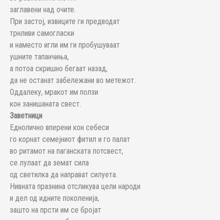
заглавени над очите.
При застој, извиците ги предводат
трнливи самогласки
и наместо игли им ги пробушуваат
ушните тапанчиња,
а потоа скришно бегаат назад,
да не останат забележани во метежот.
Оддалеку, мракот им ползи
кон занишаната свест.
Заветници
Еднолично вперени кон себеси
го корнат семејниот фитил и го палат
во ритамот на паганската потсвест,
се лулаат да земат сила
од светилка да направат силуета.
Нивната празнина отсликува цели народи
и дел од идните поколенија,
зашто на прсти им се бројат