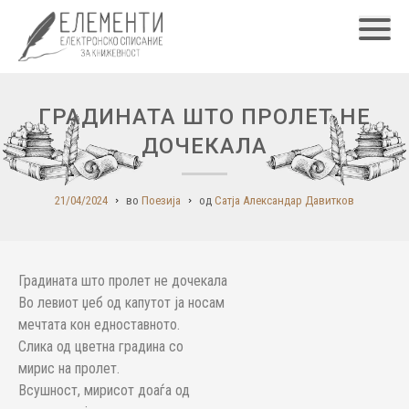
Главн
ГРАДИНАТА ШТО ПРОЛЕТ НЕ
ДОЧЕКАЛА
21/04/2024
во
Поезија
од
Сатја Александар Давитков
Градината што пролет не дочекала
Во левиот џеб од капутот ја носам
мечтата кон едноставното.
Слика од цветна градина со
мирис на пролет.
Всушност, мирисот доаѓа од