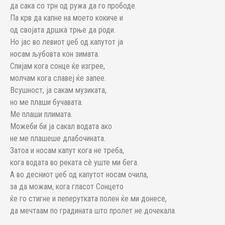
да сака со трн од ружа да го прободе.
Па крв да капне на моето кокиче и
од својата дршка трње да роди.
Но јас во левиот џеб од капутот ја
носам љубовта кон зимата.
Спијам кога сонце ќе изгрее,
молчам кога славеј ќе запее.
Всушност, ја сакам музиката,
но ме плаши бучавата.
Ме плаши плимата.
Можеби би ја сакал водата ако
не ме плашеше длабочината.
Затоа и носам капут кога не треба,
кога водата во реката сè уште ми бега.
А во десниот џеб од капутот носам очила,
за да можам, кога гласот Сонцето
ќе го стигне и пеперутката полен ќе ми донесе,
да мечтаам по градината што пролет не дочекала.