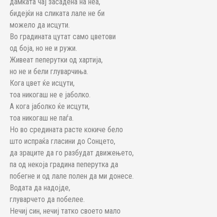
дамката чај засадена на неа,
бидејќи на сликата лале не би
можело да исцути.
Во градината цутат само цветови
од боја, но не и ружи.
Живеат пеперутки од хартија,
но не и бели глуварчиња.
Кога цвет ќе исцути,
тоа никогаш не е јаболко.
А кога јаболко ќе исцути,
тоа никогаш не паѓа.
Но во средината расте кокиче бело
што испраќа гласини до Сонцето,
да зраците да го разбудат движењето,
па од некоја градина пеперутка да
побегне и од лале полен да ми донесе.
Водата да надојде,
глуварчето да побелее.
Нечиј син, нечиј татко своето мало