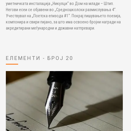
уметничката инсталација „Никулци“ во Дом на млади – Штип.
Негови есеи се објавени во „Средношколски размислувања 4“.
Учествувал на „Поетска епизода #1“. Покрај пишувањето поезија,
компонира и свири пијано, за што има освоено бројни награди на
акредитирани меѓународни и државни натпревари.
ЕЛЕМЕНТИ - БРОЈ 20