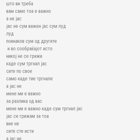
што ви треба
вам само тоа е важно
а не јас
јас не сум важен јас сум луд
луд
поинаков сум од другите
и во сообраќајот исто
никој не се грижи
каде сум тргнал јас
сите по свое
само каде тие тргнале
а јас не
мене ми е важно
за разлика од вас
мене ми е важно каде сум тргнал јас
јас се грижам за тоа
вие не
сите сте исти
а јас не