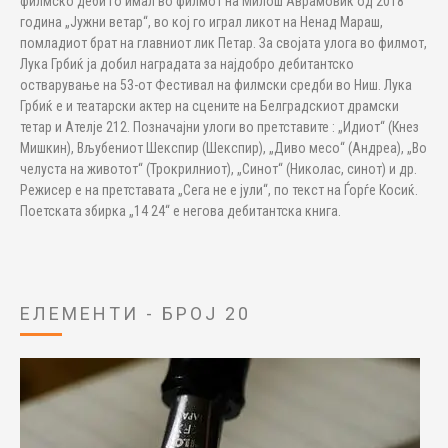
филмско деби го имал во филмот на Милош Аврамовиќ од 2018
година „Јужни ветар“, во кој го играл ликот на Ненад Мараш,
помладиот брат на главниот лик Петар. За својата улога во филмот,
Лука Грбиќ ја добил наградата за најдобро дебитантско
остварување на 53-от Фестивал на филмски средби во Ниш. Лука
Грбиќ е и театарски актер на сцените на Белградскиот драмски
тетар и Ателје 212. Позначајни улоги во претставите : „Идиот“ (Кнез
Мишкин), Вљубениот Шекспир (Шекспир), „Диво месо“ (Андреа), „Во
челуста на животот“ (Трокрилниот), „Синот“ (Николас, синот) и др.
Режисер е на претставата „Сега не е јули“, по текст на Ѓорѓе Косиќ.
Поетската збирка „14 24“ е негова дебитантска книга.
ЕЛЕМЕНТИ - БРОЈ 20