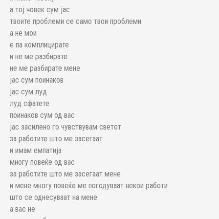
а тој човек сум јас
твоите проблеми се само твои проблеми
а не мои
е па комплицирате
и не ме разбирате
не ме разбирате мене
јас сум поинаков
јас сум луд
луд сфатете
поинаков сум од вас
јас засилено го чувствувам светот
за работите што ме засегаат
и имам емпатија
многу повеќе од вас
за работите што ме засегаат мене
и мене многу повеќе ме погодуваат некои работи
што се однесуваат на мене
а вас не