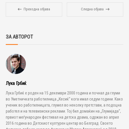
Преходна објава
Следна објава
ЗА АВТОРОТ
Лука Грбиќ
Лука Грбиќ е роден на 15 декември 2000 година и почнал да глуми
во Уметничката работилница „Кесиќ“ кога имал седум години. Како
ученик во работилницата, глумел во неколку претстави, а подоцна
работел и на телевизиски реклами. Тој бил домаќин на „Глумијада“,
првиот меѓународен фестивал на детска драма, одржан во април
2016 година во Детскиот културен центар во Белград. Своето