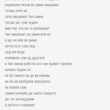
нормални песни во рима пишувам
тогаш сите не
сите пишуваат без рима
тогаш јас сум чуден
ама тие тоа не го разбираат
тие пишуваат во рима или не
а јас не или во рима
затоа што сум луд
луд изгледа
поинаков сум од другите
и тие некои работи што ме прават среќен
некако чудни се
не би смеел ни да ви кажам
не би ни разбрале веројатно
на плажа сум
таман почнува да заоѓа сонцето
јас се загледувам
а луѓето стануваат