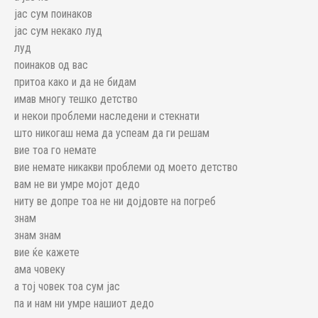
јас сум поинаков
јас сум некако луд
луд
поинаков од вас
притоа како и да не бидам
имав многу тешко детство
и некои проблеми наследени и стекнати
што никогаш нема да успеам да ги решам
вие тоа го немате
вие немате никакви проблеми од моето детство
вам не ви умре мојот дедо
ниту ве допре тоа не ни дојдовте на погреб
знам
знам знам
вие ќе кажете
ама човеку
а тој човек тоа сум јас
па и нам ни умре нашиот дедо