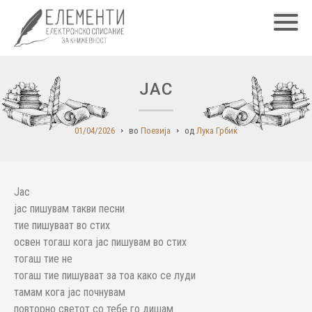
Главн
ЈАС
01/04/2026
во
Поезија
од
Лука Грбиќ
Јас
јас пишувам такви песни
тие пишуваат во стих
освен тогаш кога јас пишувам во стих
тогаш тие не
тогаш тие пишуваат за тоа како се луди
тамам кога јас почнувам
повторно светот со тебе го дишам