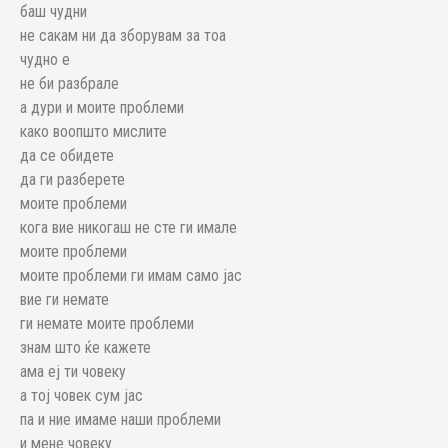
баш чудни
не сакам ни да зборувам за тоа
чудно е
не би разбрале
а дури и моите проблеми
како воопшто мислите
да се обидете
да ги разберете
моите проблеми
кога вие никогаш не сте ги имале
моите проблеми
моите проблеми ги имам само јас
вие ги немате
ги немате моите проблеми
знам што ќе кажете
ама еј ти човеку
а тој човек сум јас
па и ние имаме наши проблеми
и мене човеку