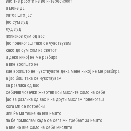
вас тие работи не ве интересираат
а мене да
затоа што јас
јас сум луд
луд луд
поинаков сум од вас
јас понекогаш така се чувствувам
како да сум сам на светот
и дека никој не ме разбира
а вие воопшто не
вие воопшто не чувствувате дека мене никој не ме разбира
а јас баш така се чувствувам
за разлика од вас
себични човечки животни кои мислите само на себе
јас за разлика од вас и на други мислам понекогаш
кога ми се потребни
или ќе ми текне на нив нешто
па ќе помислам каде се сега ми требаат за нешто
а вие не вие само на себе мислите