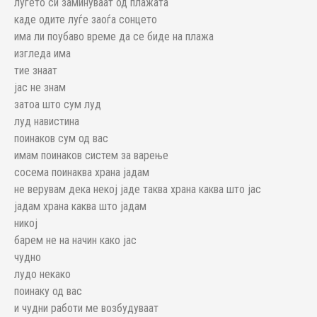
луѓето си заминуваат од плажата
каде одите луѓе заоѓа сонцето
има ли поубаво време да се биде на плажа
изгледа има
тие знаат
јас не знам
затоа што сум луд
луд навистина
поинаков сум од вас
имам поинаков систем за варење
сосема поинаква храна јадам
не верувам дека некој јаде таква храна каква што јас
јадам храна каква што јадам
никој
барем не на начин како јас
чудно
лудо некако
поинаку од вас
и чудни работи ме возбудуваат