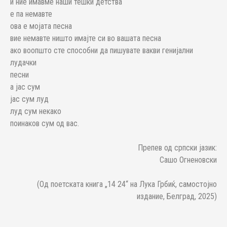
и ние имавме наши тешки детства
е па немавте
ова е мојата песна
вие немавте ништо имајте си во вашата песна
ако воопшто сте способни да пишувате вакви генијални
лудачки
песни
а јас сум
јас сум луд
луд сум некако
поинаков сум од вас.
Препев од српски јазик:
Сашо Огненовски
(Од поетската книга „14 24“ на Лука Грбиќ, самостојно
издание, Белград, 2025)