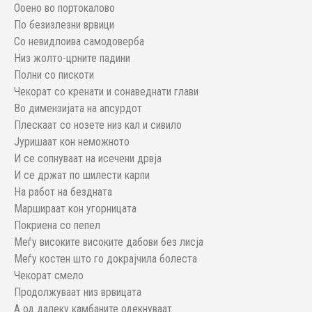
Ооено во портокалово
По безизлезни врвици
Со невидлоива самодоверба
Низ жолто-црните падини
Полни со пискоти
Чекорат со кренати и сонаведнати глави
Во димензијата на апсурдот
Плескаат со нозете низ кал и сивило
Јуришаат кон неможното
И се сопнуваат на исечени дрвја
И се држат по шилести карпи
На работ на бездната
Маршираат кон угорницата
Покриена со пепел
Меѓу високите високите дабови без лисја
Меѓу костен што го докрајчила болеста
Чекорат смело
Продолжуваат низ врвицата
А од далеку камбаните одекнуваат