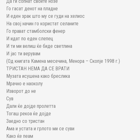
Да ги сопнат своите нозе
Го гасат денот на пладне
И еден зрак што му се гуди на хелиос
На свој начин го користат селаните
Го прават стамболски фенер
И идат по еден слепец
И ти ми велиш ќе биде светлина
И јас ти верувам
(Од книгата Камена месечина, Менора – Скопје 1998 г.)
ТРИСТАН НЕМА ДА СЕ ВРАТИ
Музата исушена како бреслика
Мрачно е наоколу
Изворот до не
Сув
Дали ќе дојде пролетта
Тогаш рекоа ќе дојде
Заедно со тристан
Ама и устата и грлото ми се суви
Како ќе пеам