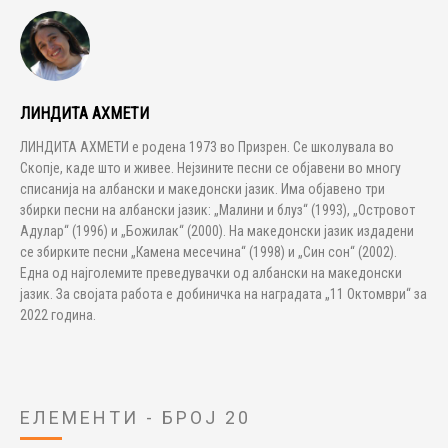
ЛИНДИТА АХМЕТИ
ЛИНДИТА АХМЕТИ е родена 1973 во Призрен. Се школувала во
Скопје, каде што и живее. Нејзините песни се објавени во многу
списанија на албански и македонски јазик. Има објавено три
збирки песни на албански јазик: „Малини и блуз“ (1993), „Островот
Адулар“ (1996) и „Божилак“ (2000). На македонски јазик издадени
се збирките песни „Камена месечина“ (1998) и „Син сон“ (2002).
Една од најголемите преведувачки од албански на македонски
јазик. За својата работа е добиничка на наградата „11 Октомври“ за
2022 година.
ЕЛЕМЕНТИ - БРОЈ 20