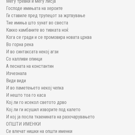
Меѓу тревки и меѓу лисја
Господе имињата на хероите
Ги ставиле пред трупецот за жртвување
Тие имиња што ѕунат во свеста
Какко камбаните во тивката ноќ
Кога се гради и се промовира новата црква
Во горна река
И во синтаксата некој агзи
Со калливи опинци
А песната на константин
Изчезнала
Види види
И во паметењето некој чепка
И нешто тоа го каса
Кој ли го исекол светото дрво
Кој ли ги исушил изворите под калето
И кој ја посла ткаенината на разочарувањето
ОПШТИ ИМЕНКИ
Се влечат нишки на општи именки