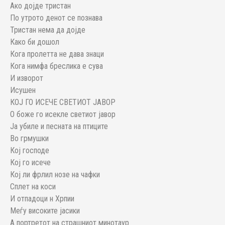
Ако дојде тристан
По утрото денот се познава
Тристан нема да дојде
Како би дошол
Кога пролетта не дава знаци
Кога нимфа бреслика е сува
И изворот
Исушен
КОЈ ГО ИСЕЧЕ СВЕТИОТ ЈАВОР
О боже го исекле светиот јавор
Ја убиле и песната на птиците
Во грмушки
Кој господе
Кој го исече
Кој ли фрлил нозе на чафки
Сплет на коси
И отпадоци н Хрпии
Меѓу високите јасики
А портретот на страшниот минотаур