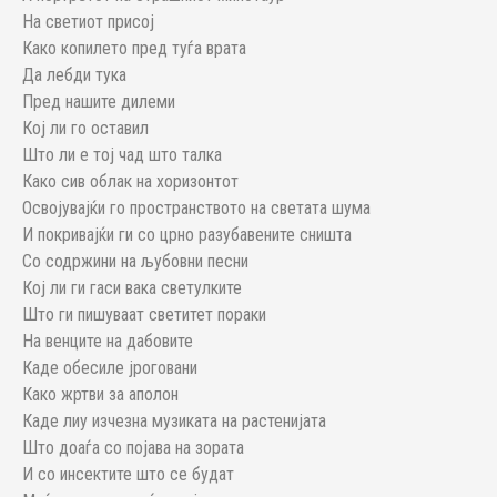
На светиот присој
Како копилето пред туѓа врата
Да лебди тука
Пред нашите дилеми
Кој ли го оставил
Што ли е тој чад што талка
Како сив облак на хоризонтот
Освојувајќи го пространството на светата шума
И покривајќи ги со црно разубавените сништа
Со содржини на љубовни песни
Кој ли ги гаси вака светулките
Што ги пишуваат светитет пораки
На венците на дабовите
Каде обесиле јроговани
Како жртви за аполон
Каде лиу изчезна музиката на растенијата
Што доаѓа со појава на зората
И со инсектите што се будат