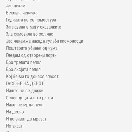
Јас чекам
Вековна чекачка
Годината не се поместува
Заглавена е меѓу сказалките
Зла самовила во зол час
Јас чекамжа никаде гулаби писмоносци
Поштарите убиени од чума
Гледам од отворени порти
Врз тревата пепел
Врз лисјата пепел
Кој ќе ми го донесе гласот
ГАСЕЊЕ НА ДЕНОТ
Ништо не се движи
Освен децата што растат
Никој не мрда лево
Ни десно
И не знаат да мразат
Но знаат