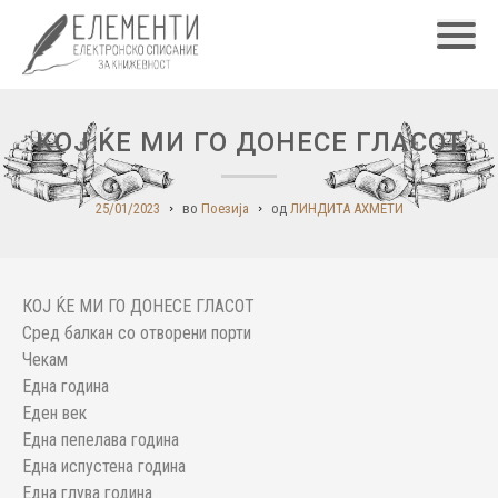
Главн
КОЈ ЌЕ МИ ГО ДОНЕСЕ ГЛАСОТ
25/01/2023
во
Поезија
од
ЛИНДИТА АХМЕТИ
КОЈ ЌЕ МИ ГО ДОНЕСЕ ГЛАСОТ
Сред балкан со отворени порти
Чекам
Една година
Еден век
Една пепелава година
Една испустена година
Една глува година