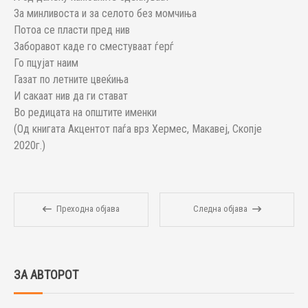
За минливоста и за селото без момчиња
Потоа се пласти пред нив
Заборавот каде го сместуваат ѓерѓ
Го пцујат наим
Газат по летните цвеќиња
И сакаат нив да ги стават
Во редицата на општите именки
(Од книгата Акцентот паѓа врз Хермес, Макавеј, Скопје
2020г.)
Преходна објава
Следна објава
ЗА АВТОРОТ