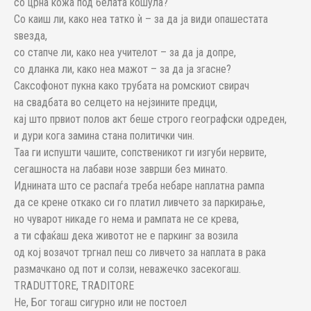
со црна кожа под белата кошула?
Со каиш ли, како неа татко ѝ – за да ја види опашестата
ѕвезда,
со стапче ли, како неа учителот – за да ја допре,
со дланка ли, како неа мажот – за да ја згасне?
Саксофонот пукна како трубата на ромскиот свирач
на свадбата во селцето на нејзините предци,
кај што првиот полов акт беше строго географски одреден,
и дури кога замина стана политички чин.
Таа ги испушти чашите, сопственикот ги изгуби нервите,
сегашноста на лабави нозе заврши без минато.
Иднината што се распаѓа треба небаре наплатна рампа
да се крене откако си го платил ливчето за паркирање,
но чуварот никаде го нема и рампата не се крева,
а ти сфаќаш дека животот не е паркинг за возила
од кој возачот тргнал пеш со ливчето за наплата в рака
размачкано од пот и солзи, неважечко засекогаш.
TRADUTTORE, TRADITORE
Не, Бог тогаш сигурно или не постоел