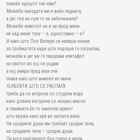
повеќе одошто тие нам?
Можеби ѕвездата ми е веќе падната,
а јас тоа не сум го ни забележала?
Можеби животот не е ни пред мене
ни зад мене туку – е, едноставно – е?
И како што Пол Валери си напиша поема
за гробиштата каде што подоцна го погребаа,
можеби и јас му го пишувам епитафот
на светот во кој се родив
а кој умира пред мои очи
онака како што живеел во мене.
ЉУБОВТА ШТО СЕ РАСПАЃА
треба да се испрска со студена вода
како дланка изгорена со жешко масло
и тишината ќе го замолчи крикот
што кружи како крв во затната вена.
На сродните души им требаат сродни тела,
на сродните тела – сродни души.
Па кога разговорот без говор е молк,