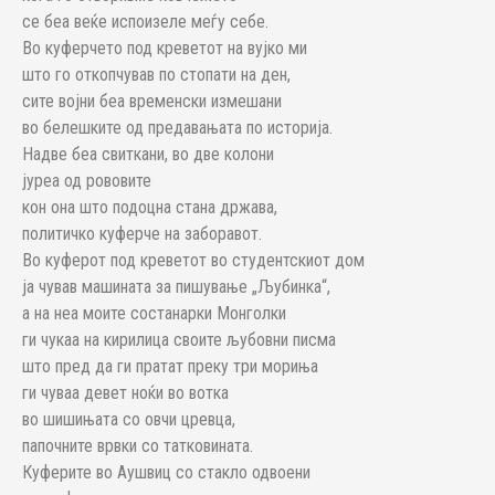
се беа веќе испоизеле меѓу себе.
Во куферчето под креветот на вујко ми
што го откопчував по стопати на ден,
сите војни беа временски измешани
во белешките од предавањата по историја.
Надве беа свиткани, во две колони
јуреа од рововите
кон она што подоцна стана држава,
политичко куферче на заборавот.
Во куферот под креветот во студентскиот дом
ја чував машината за пишување „Љубинка“,
а на неа моите состанарки Монголки
ги чукаа на кирилица своите љубовни писма
што пред да ги пратат преку три мориња
ги чуваа девет ноќи во вотка
во шишињата со овчи цревца,
папочните врвки со татковината.
Куферите во Аушвиц со стакло одвоени