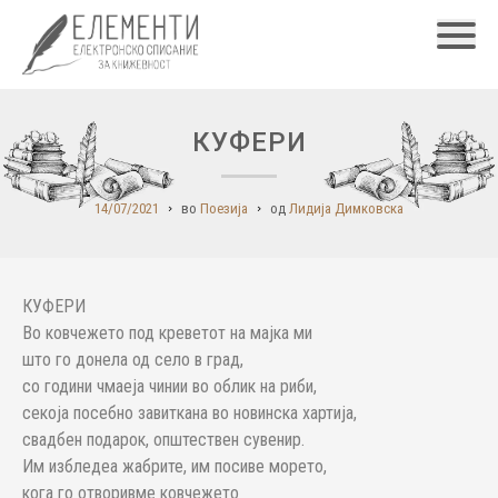
Главн
КУФЕРИ
14/07/2021
во
Поезија
од
Лидија Димковска
КУФЕРИ
Во ковчежето под креветот на мајка ми
што го донела од село в град,
со години чмаеја чинии во облик на риби,
секоја посебно завиткана во новинска хартија,
свадбен подарок, општествен сувенир.
Им избледеа жабрите, им посиве морето,
кога го отворивме ковчежето