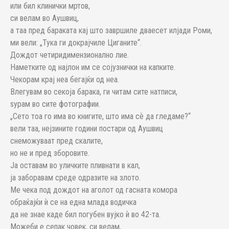
или бил клинички мртов,
си велам во Аушвиц,
а таа пред бараката кај што завршиле дваесет илјади Роми,
ми вели: „Тука ги докрајчиле Циганите“.
Дождот четиридимензионално лие.
Наметките од најлон им се сојузнички на капките.
Чекорам крај неа бегајќи од неа.
Влегувам во секоја барака, ги читам сите натписи,
ѕурам во сите фотографии.
„Сето тоа го има во книгите, што има сѐ да гледаме?“
вели таа, нејзините години постари од Аушвиц
снеможуваат пред скалите,
но не и пред зборовите.
Ја оставам во уличките пливнати в кал,
ја заборавам среде одразите на злото.
Ме чека под дождот на аголот од гасната комора
обраќајќи ѝ се на една млада водичка
да не знае каде бил погубен вујко ѝ во 42-та.
Можеби е сепак човек, си велам,