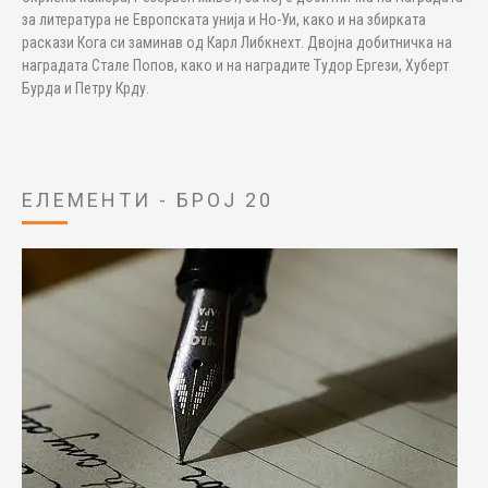
за литература не Европската унија и Но-Уи, како и на збирката
раскази Кога си заминав од Карл Либкнехт. Двојна добитничка на
наградата Стале Попов, како и на наградите Тудор Ергези, Хуберт
Бурда и Петру Крду.
ЕЛЕМЕНТИ - БРОЈ 20