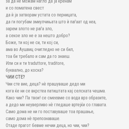
за да не можам нагло да ја кренам
и со поматена свест
да ѝ ја затворам устата со перницата,
да ги погубам змиулчињата што ѝ паѓаат од неа,
зарем злото не раѓа зло,
а секое зло не е за нешто добро?
Боже, ти кој не си, ти кој си,
ама во Аушвиц очигледно не си бил,
тоа би требало и сам да го знаеш.
Или си и ти traduttore, traditore,
буквално, до коска?
ЧИИ СТЕ?
Чии сте вие, деца? нѐ прашуваше дедо ми
кога ќе ни се вкрстеа патиштата кај селската чешма.
Како чии? Па твои! се смеевме со вода врз образите,
а дедо ми неуверливо нѐ гледаше вртејќи со главата.
Само дома не ни го поставуваше тоа прашање,
само дома нѐ препознаваше.
Отаде прагот бевме нечии деца, но чии, чии?