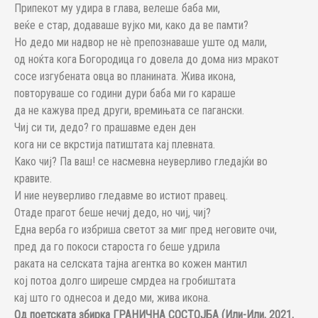
Припекот му удира в глава, велеше баба ми,
веќе е стар, додаваше вујко ми, како да ве памти?
Но дедо ми надвор не нѐ препознаваше уште од мали,
од ноќта кога Богородица го довела до дома низ мракот
сосе изгубената овца во планината. Жива икона,
повторуваше со години дури баба ми го караше
да не кажува пред други, времињата се пагански.
Чиј си ти, дедо? го прашавме еден ден
кога ни се вкрстија патиштата кај плевната.
Како чиј? Па ваш! се насмевна неуверливо гледајќи во
кравите.
И ние неуверливо гледавме во истиот правец.
Отаде прагот беше нечиј дедо, но чиј, чиј?
Една верба го избриша светот за миг пред неговите очи,
пред да го покоси староста го беше удрила
раката на селската тајна агентка во кожен мантил
кој потоа долго ширеше смрдеа на гробиштата
кај што го однесоа и дедо ми, жива икона.
Од поетската збирка ГРАНИЧНА СОСТОЈБА (Или-Или, 2021,