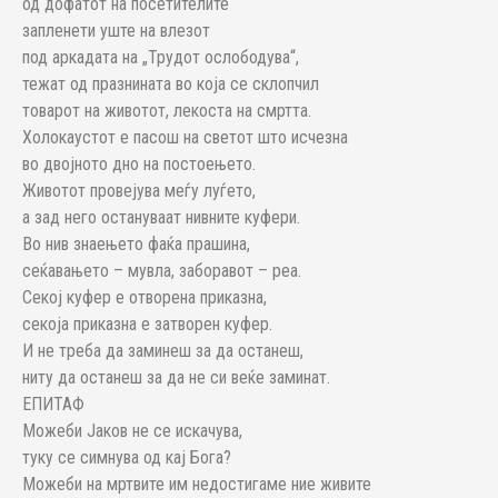
од дофатот на посетителите
запленети уште на влезот
под аркадата на „Трудот ослободува“,
тежат од празнината во која се склопчил
товарот на животот, лекоста на смртта.
Холокаустот е пасош на светот што исчезна
во двојното дно на постоењето.
Животот провејува меѓу луѓето,
а зад него остануваат нивните куфери.
Во нив знаењето фаќа прашина,
сеќавањето – мувла, заборавот – реа.
Секој куфер е отворена приказна,
секоја приказна е затворен куфер.
И не треба да заминеш за да останеш,
ниту да останеш за да не си веќе заминат.
ЕПИТАФ
Можеби Јаков не се искачува,
туку се симнува од кај Бога?
Можеби на мртвите им недостигаме ние живите