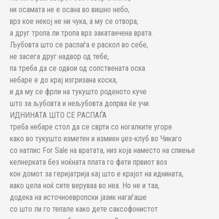
ни осамата не е осана во вишно небо,
врз кое некој не ни чука, а му се отвора,
а друг тропа ли тропа врз закатанчена врата.
Љубовта што се распаѓа е раскол во себе,
не засега друг надвор од тебе,
па треба да се одвои од сопствената оска
небаре е до крај изгризана коска,
и да му се фрли на тукушто роденото куче
што за љубовта и нељубовта допрва ќе учи.
ИДНИНАТА ШТО СЕ РАСПАЃА
треба небаре стол да се сврти со ногалките угоре
како во тукушто изметен и измиен џез-клуб во Чикаго
со натпис For Sale на вратата, низ која наместо на спиење
келнерката без ноќната плата го фати првиот воз
кон домот за геријатрија кај што е крајот на иднината,
иако цела ноќ сите веруваа во неа. Но не и таа,
додека на источноевропски јазик нагаѓаше
со што ли го тепале како дете саксофонистот