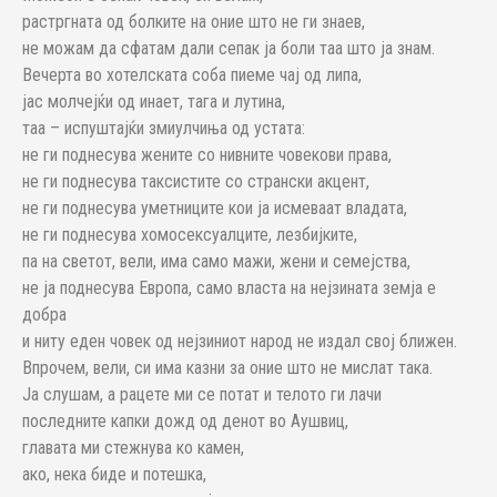
растргната од болките на оние што не ги знаев,
не можам да сфатам дали сепак ја боли таа што ја знам.
Вечерта во хотелската соба пиеме чај од липа,
јас молчејќи од инает, тага и лутина,
таа – испуштајќи змиулчиња од устата:
не ги поднесува жените со нивните човекови права,
не ги поднесува таксистите со странски акцент,
не ги поднесува уметниците кои ја исмеваат владата,
не ги поднесува хомосексуалците, лезбијките,
па на светот, вели, има само мажи, жени и семејства,
не ја поднесува Европа, само власта на нејзината земја е
добра
и ниту еден човек од нејзиниот народ не издал свој ближен.
Впрочем, вели, си има казни за оние што не мислат така.
Ја слушам, а рацете ми се потат и телото ги лачи
последните капки дожд од денот во Аушвиц,
главата ми стежнува ко камен,
ако, нека биде и потешка,