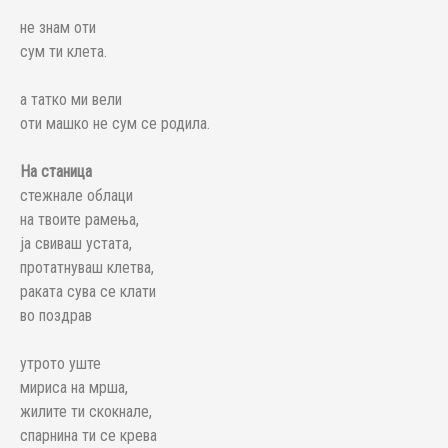
не знам оти
сум ти клета.
а татко ми вели
оти машко не сум се родила.
На станица
стежнале облаци
на твоите рамења,
ја свиваш устата,
протатнуваш клетва,
раката сува се клати
во поздрав
утрото уште
мириса на мрша,
жилите ти скокнале,
спарнина ти се крева