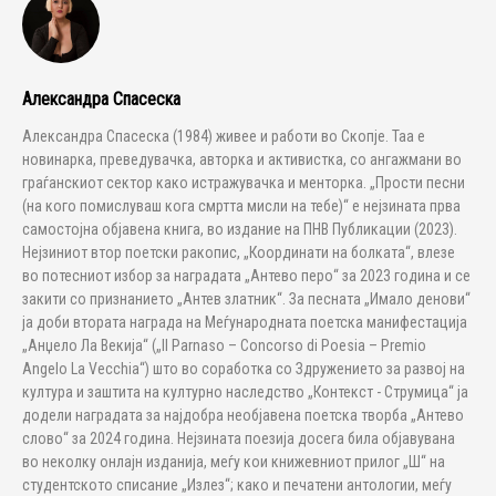
Александра Спасеска
Александра Спасеска (1984) живее и работи во Скопје. Таа е
новинарка, преведувачка, авторка и активистка, со ангажмани во
граѓанскиот сектор како истражувачка и менторка. „Прости песни
(на кого помислуваш кога смртта мисли на тебе)“ е нејзината прва
самостојна објавена книга, во издание на ПНВ Публикации (2023).
Нејзиниот втор поетски ракопис, „Координати на болката“, влезе
во потесниот избор за наградата „Антево перо“ за 2023 година и се
закити со признанието „Антев златник“. За песната „Имало денови“
ја доби втората награда на Меѓународната поетска манифестација
„Анџело Ла Векија“ („Il Parnaso – Concorso di Poesia – Premio
Angelo La Vecchia“) што во соработка со Здружението за развој на
култура и заштита на културно наследство „Контекст - Струмица“ ја
додели наградата за најдобра необјавена поетска творба „Антево
слово“ за 2024 година. Нејзината поезија досега била објавувана
во неколку онлајн изданија, меѓу кои книжевниот прилог „Ш“ на
студентското списание „Излез“; како и печатени антологии, меѓу