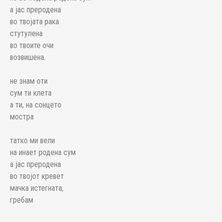
а јас преродена
во твојата рака
стутулена
во твоите очи
возвишена.
не знам оти
сум ти клета
а ти, на сонцето
мостра
татко ми вели
на инает родена сум
а јас преродена
во твојот кревет
мачка истегната,
гребам