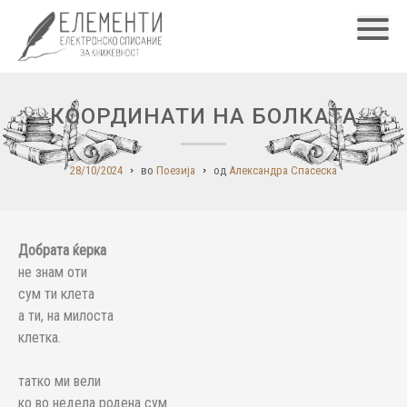
Главн
КООРДИНАТИ НА БОЛКАТА
28/10/2024
во
Поезија
од
Александра Спасеска
Добрата ќерка
не знам оти
сум ти клета
а ти, на милоста
клетка.
татко ми вели
ко во недела родена сум