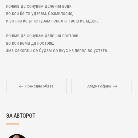
почнав да сонувам далечни води
во кои ќе те удавам, безмилосно,
и во нив ќе ја истурам пепелта твоја изладена.
почнав да сонувам далечни светови
во кои нема да постоиш,
ама секогаш се будам со вкус на пепел во устата.
Преходна објава
Следна објава
ЗА АВТОРОТ