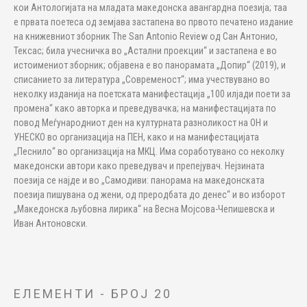
кои Антологијата на младата македонска авангардна поезија; таа
е првата поетеса од земјава застапена во првото печатено издание
на книжевниот зборник The San Antonio Review од Сан Антонио,
Тексас; била учесничка во „Астални проекции“ и застапена е во
истоимениот зборник; објавена е во панорамата „Допир“ (2019), и
списанието за литература „Современост“; има учествувано во
неколку изданија на поетската манифестација „100 илјади поети за
промена“ како авторка и преведувачка; на манифестацијата по
повод Меѓународниот ден на културната разноликост на ОН и
УНЕСКО во организација на ПЕН, како и на манифестацијата
„Песнило“ во организација на МКЦ. Има соработувано со неколку
македонски автори како преведувач и препејувач. Нејзината
поезија се најде и во „Самодиви: панорама на македонската
поезија пишувана од жени, од преродбата до денес“ и во изборот
„Македонска љубовна лирика“ на Весна Мојсова-Чепишевска и
Иван Антоновски.
ЕЛЕМЕНТИ - БРОЈ 20