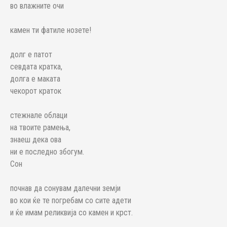
во влажните очи
камен ти фатиле нозете!
долг е патот
севдата кратка,
долга е маката
чекорот краток
стежнале облаци
на твоите рамења,
знаеш дека ова
ни е последно збогум.
Сон
почнав да сонувам далечни земји
во кои ќе те погребам со сите адети
и ќе имам реликвија со камен и крст.