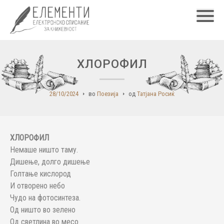
Главн
ХЛОРОФИЛ
28/10/2024
во
Поезија
од
Татјана Росиќ
ХЛОРОФИЛ
Немаше ништо таму.
Дишење, долго дишење
Голтање кислород
И отворено небо
Чудо на фотосинтеза.
Од ништо во зелено
Од светлина во месо