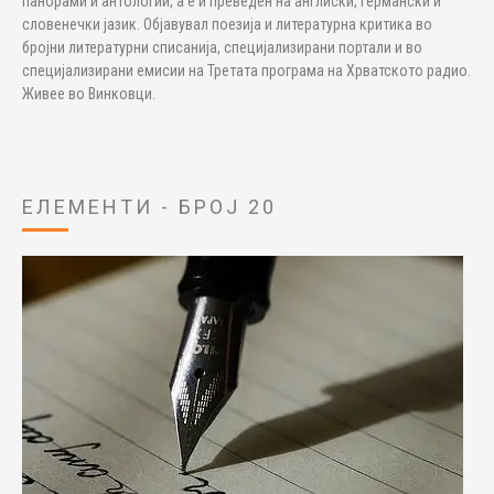
панорами и антологии, а е и преведен на англиски, германски и
словенечки јазик. Објавувал поезија и литературна критика во
бројни литературни списанија, специјализирани портали и во
специјализирани емисии на Третата програма на Хрватското радио.
Живее во Винковци.
ЕЛЕМЕНТИ - БРОЈ 20