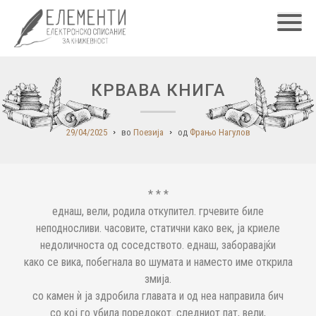
Главн
КРВАВА КНИГА
29/04/2025
во
Поезија
од
Фрањо Нагулов
* * *
еднаш, вели, родила откупител. грчевите биле
неподносливи. часовите, статични како век, ја криеле
недоличноста од соседството. еднаш, заборавајќи
како се вика, побегнала во шумата и наместо име открила
змија.
со камен ѝ ја здробила главата и од неа направила бич
со кој го убила поредокот. следниот пат, вели,