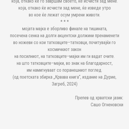
која, откако ќе го завршам своето, ќе исчисти зад мене.
која, откако ќе исчисти зад мене, ќе изведе утро
во кое ќе лежат осум умрени животи.
* * *
мојата мајка е зборливо финале на тишината,
посечена сенка на долги акцентски должини пренаменети
во ножеви со кои татковците–татковци, почитувајќи го
космичкиот закон
на посилниот, на татковците–мајки им ги вадат очите.
на што татковците–мајки, во знак на благодарност,
им намигнуваат со поранешниот поглед.
(од поетската збирка „Крвава книга“, издание на Дурие,
Загреб, 2024)
Препев од хрватски јазик:
Сашо Огненовски