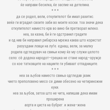
ќе направи бесилка, ќе заспие на детелина.
* * *
да се родел, вели, откупителот би имал рахитис.
веќе ги вградил своите заби во моите коски. тоа значи дека
откупителот наместо крв во вино би претворал млеко.
неа, за казна, би ѝ ги одстранил градите
и од нив би направил рибарска мрежа каква што користат
разуздани ловци на луѓе. еднаш, вели, за малку
родила одгледувач на свињи кому ќе му служи целото
село: сè додека народот–грешка не стане народ–оружје
со кое татковците на нациите ги убиваат отпадниците.
* * *
неа за љубов наместо свиња одгледав јазик
чието преполовено месо се дими обесено на четириножни
куки.
неа за љубов, затоа што не чита, напишав дека имам
проширена
аорта и циста на бубрег. и жена–жена