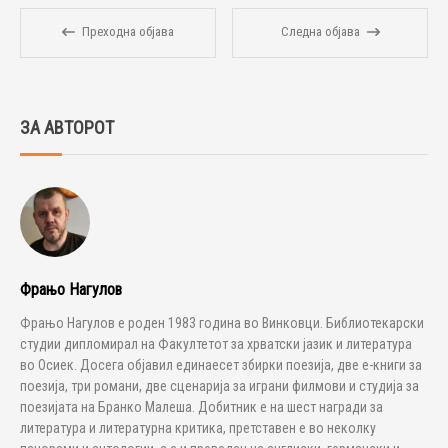
Преходна објава
Следна објава
ЗА АВТОРОТ
Фрањо Нагулов
Фрањо Нагулов е роден 1983 година во Винковци. Библиотекарски
студии дипломирал на Факултетот за хрватски јазик и литература
во Осиек. Досега објавил единаесет збирки поезија, две е-книги за
поезија, три романи, две сценарија за играни филмови и студија за
поезијата на Бранко Малеша. Добитник е на шест награди за
литература и литературна критика, претставен е во неколку