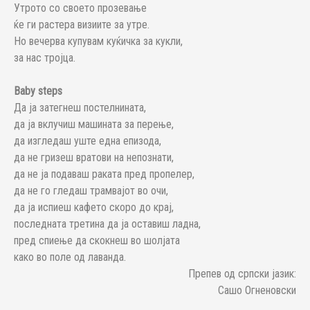
Утрото со своето прозевање
ќе ги растера визиите за утре.
Но вечерва купувам куќичка за кукли,
за нас тројца.
Baby steps
Да ја затегнеш постелнината,
да ја вклучиш машината за перење,
да изгледаш уште една епизода,
да не гризеш вратови на непознати,
да не ја подаваш раката пред пропелер,
да не го гледаш трамвајот во очи,
да ја испиеш кафето скоро до крај,
последната третина да ја оставиш ладна,
пред спиење да скокнеш во шолјата
како во поле од лаванда.
Препев од српски јазик:
Сашо Огненовски