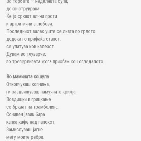
Во торбата — неделната супа,
деконструирана.
Ќе ја сркаат алчни прсти
и артритични зглобови.
Последниот залак уште се лизга по грлото
додека го прифаќа стапот,
се упатува кон излезот.
Дувам во глуварче;
во треперливата жега приоѓам кон огледалото.
Во мамината кошула
Откопчуваш копчиња,
ги раздвижуваш памучните крилја.
Воздишки и грицкање
се бркаат на трамболина.
Сонивен јазик бара
капка кафе над папокот.
Замислуваш јагне
меѓу моите ребра.