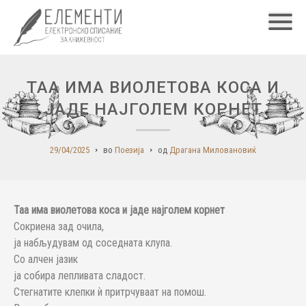
Главн
ТАА ИМА ВИОЛЕТОВА КОСА И
ЈАДЕ НАЈГОЛЕМ КОРНЕТ
29/04/2025
во
Поезија
од
Драгана Миловановиќ
Таа има виолетова коса и јаде најголем корнет
Сокриена зад очила,
ја набљудувам од соседната клупа.
Со алчен јазик
ја собира лепливата сладост.
Стегнатите клепки ѝ притрчуваат на помош.