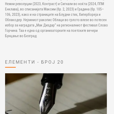
Нежни револуции (2023, Контраст) и Сигнали во ноќта (2024, ППМ
Енклава), во списанијата Максим (бр. 2, 2023) и Градина (бр. 105–
106, 2023), како и на страниците на Блудни стих, Хипербореја и
Облакодер. Нејзиниот ракопис Облаци во грлото влезе во потесен
избор за наградата „Мак Диздар“ на регионалниот фестивал Слово
Горчина. Таа е една од организаторките на поетските вечери
Бунцање во Белград.
ЕЛЕМЕНТИ - БРОЈ 20