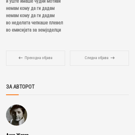
и уште имаше чудни мотиви
немам кому да ги дадам
немам кому да ги дадам
во неделата чепкаше плевел
во емисијата за земјоделци
Преходна објава
Следна објава
ЗА АВТОРОТ