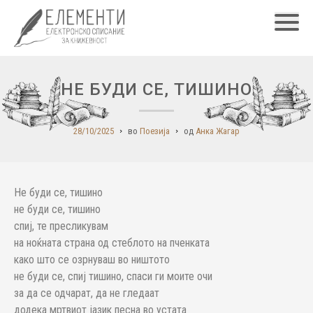
Главн
НЕ БУДИ СЕ, ТИШИНО
28/10/2025
во
Поезија
од
Анка Жагар
Не буди се, тишино
не буди се, тишино
спиј, те пресликувам
на ноќната страна од стеблото на пченката
како што се озрнуваш во ништото
не буди се, спиј тишино, спаси ги моите очи
за да се одчарат, да не гледаат
додека мртвиот јазик песна во устата