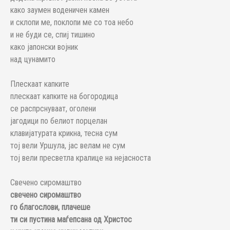
како заумен воденичен камен
и склопи ме, поклопи ме со тоа небо
и не буди се, спиј тишино
како јапонски војник
над цунамито
Плескаат капките
плескаат капките на богородица
се распрснуваат, оголени
јагодици по белиот порцелан
клавијатурата крикна, тесна сум
тој вели Уршула, јас велам не сум
тој вели пресветла кралице на нејасноста
Свечено сиромаштво
свечено сиромаштво
го благослови, плачеше
ти си пустина маѓепсана од Христос