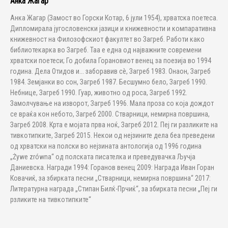
Анка Жагар
Анка Жагар (Замост во Горски Котар, 6 јули 1954), хрватска поетеса.
Дипломирала југословенски јазици и книжевности и компаративна
книжевност на Филозофскиот факултет во Загреб. Работи како
библиотекарка во Загреб. Таа е една од најважните современи
хрватски поетеси; Го добила Горановиот венец за поезија во 1994
година. Дела Отидов и... заборавив сè, Загреб 1983. Онаон, Загреб
1984. Земјанки во сон, Загреб 1987. Бесшумно бело, Загреб 1990.
Небнице, Загреб 1990. Гуар, животно од роса, Загреб 1992.
Замолчување на изворот, Загреб 1996. Мала проза со која дождот
се враќа кон небото, Загреб 2000. Стварници, немирна површина,
Загреб 2008. Крта е мојата прва ноќ, Загреб 2012. Пеј ги разликите на
тивкотипките, Загреб 2015. Некои од нејзините дела беа преведени
од хрватски на полски во нејзината антологија од 1996 година
„Żywe zrówna“ од полската писателка и преведувачка Ључја
Даниевска. Награди 1994: Горанов венец 2009: Награда Иван Горан
Ковачиќ, за збирката песни „Стварници, немирна површина“ 2017:
Литературна награда „Стипан Билќ-Прчиќ“, за збирката песни „Пеј ги
рзликите на тивкотипките“