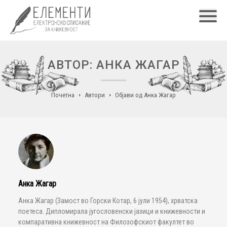
Главн
АВТОР: АНКА ЖАГАР
Почетна
Автори
Објави од Анка Жагар
Анка Жагар
Анка Жагар (Замост во Горски Котар, 6 јули 1954), хрватска
поетеса. Дипломирала југословенски јазици и книжевности и
компаративна книжевност на Филозофскиот факултет во