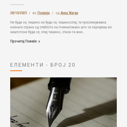
28/10/2025
/
во
Поезија
/
од
Анка Жагар
Не буди се, тишино не буди се, тишиноспиј, те пресликувамна
ноќната страна од стеблото на пченкатакако што се озрнуваш во
ништотоне буди се, спиј тишино, спаси ги мои...
Прочитај Повеќе
ЕЛЕМЕНТИ - БРОЈ 20