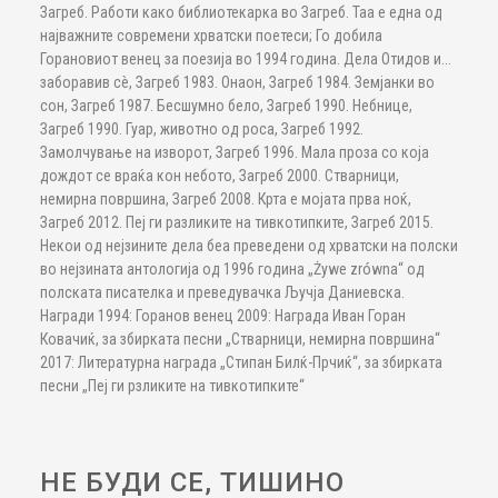
Загреб. Работи како библиотекарка во Загреб. Таа е една од
најважните современи хрватски поетеси; Го добила
Горановиот венец за поезија во 1994 година. Дела Отидов и...
заборавив сè, Загреб 1983. Онаон, Загреб 1984. Земјанки во
сон, Загреб 1987. Бесшумно бело, Загреб 1990. Небнице,
Загреб 1990. Гуар, животно од роса, Загреб 1992.
Замолчување на изворот, Загреб 1996. Мала проза со која
дождот се враќа кон небото, Загреб 2000. Стварници,
немирна површина, Загреб 2008. Крта е мојата прва ноќ,
Загреб 2012. Пеј ги разликите на тивкотипките, Загреб 2015.
Некои од нејзините дела беа преведени од хрватски на полски
во нејзината антологија од 1996 година „Żywe zrówna“ од
полската писателка и преведувачка Ључја Даниевска.
Награди 1994: Горанов венец 2009: Награда Иван Горан
Ковачиќ, за збирката песни „Стварници, немирна површина“
2017: Литературна награда „Стипан Билќ-Прчиќ“, за збирката
песни „Пеј ги рзликите на тивкотипките“
НЕ БУДИ СЕ, ТИШИНО