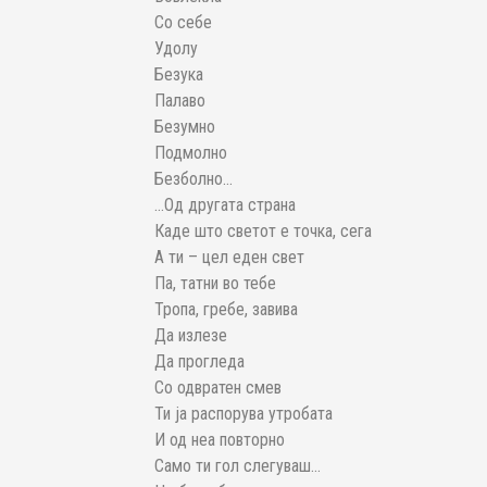
Со себе
Удолу
Безука
Палаво
Безумно
Подмолно
Безболно…
…Од другата страна
Каде што светот е точка, сега
А ти – цел еден свет
Па, татни во тебе
Тропа, гребе, завива
Да излезе
Да прогледа
Со одвратен смев
Ти ја распорува утробата
И од неа повторно
Само ти гол слегуваш…