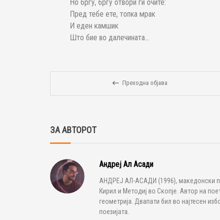
Но бргу, бргу отвори ги очите:
Пред тебе ете, топка мрак
И еден камшик
Што бие во далечината…
Преходна објава
ЗА АВТОРОТ
Андреј Ал Асади
АНДРЕЈ АЛ-АСАДИ (1996), македонски по
Кирил и Методиј во Скопје. Автор на пое
геометрија. Двапати бил во најтесен из
поезијата.