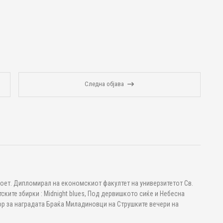
Следна објава
ет. Дипломирал на економскиот факултет на универзитетот Св.
тските збирки : Midnight blues, Под дервишкото сиќе и Небесна
бор за наградата Браќа Миладиновци на Струшките вечери на