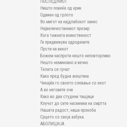
ПОСЛЕДНИОТ
Ништо повеќе од крик
Одвиен од грлото
Во мигот на најдлабокот занес
Највеличествениот презир
Кога тажната воинственост
Ги придвижува одродените
Прсти на векот
Божем наспроти нешто неповторливо
Нешто неминовно и вечно
Телата се грчат
Како пред будна жештина
Чекајќи го своето слевање со екот
А во неговите очи
Како во два студени тишјаци
Клучот до сите насмевки на смртта
Нашата радост, наша прокоба
Срцето со своја азбука.
АБОЛИЦИЈА