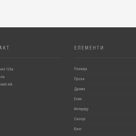
АКТ
ЕЛЕМЕНТИ
Поезија
ил 126а
ола
Проза
menti.mk
Драма
Есеи
Интервју
Скопје
Блог