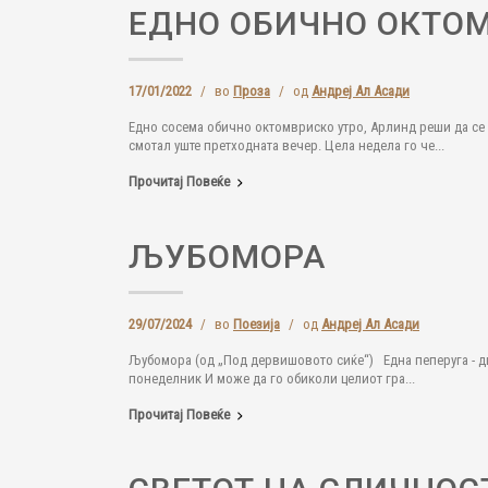
ЕДНО ОБИЧНО ОКТО
17/01/2022
/
во
Проза
/
од
Андреј Ал Асади
Едно сосема обично октомвриско утро, Арлинд реши да се п
смотал уште претходната вечер. Цела недела го че...
Прочитај Повеќе
ЉУБОМОРА
29/07/2024
/
во
Поезија
/
од
Андреј Ал Асади
Љубомора (од „Под дервишовото сиќе“) Една пеперуга - д
понеделник И може да го обиколи целиот гра...
Прочитај Повеќе