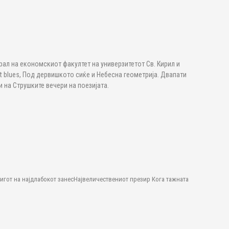
л на економскиот факултет на универзитетот Св. Кирил и
ht blues, Под дервишкото сиќе и Небесна геометрија. Двапати
 на Струшките вечери на поезијата.
от на најдлабокот занесНајвеличествениот презир Кога тажната