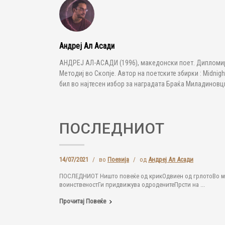
Андреј Ал Асади
АНДРЕЈ АЛ-АСАДИ (1996), македонски поет. Дипломира
Методиј во Скопје. Автор на поетските збирки : Midnig
бил во најтесен избор за наградата Браќа Миладиновци
ПОСЛЕДНИОТ
14/07/2021
/
во
Поезија
/
од
Андреј Ал Асади
ПОСЛЕДНИОТ Ништо повеќе од крикОдвиен од грлотоВо миг
воинственостГи придвижува одроденитеПрсти на ...
Прочитај Повеќе