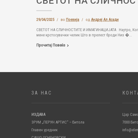
СВЕТОТ НА СЛИЧНОС
29/04/2025
/
во
Поезија
/
од
Андреј Ал Асади
СВЕТОТ НА СЛИЧНОСТИТЕ И ИМАГИНАЦИЈАТА Наутро, Кога зд
мене крстосувачки челик Што в прелест броди Низ �...
Прочитај Повеќе
ЗА НАС
КОНТ
ИЗДАВА
Цар Само
ЗРУМ „ПЕРУН АРТИС“ – Битола
7000 Бит
Главен уредник
info@ele
САШО ОГНЕНОВСКИ