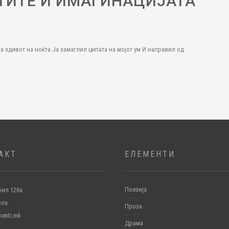
ТИТЕ И ИМАГИНАЦИЈАТА
ивот на ноќта Ја замаглил ципата на мојот ум И направил од
АКТ
ЕЛЕМЕНТИ
Поезија
ил 126а
ола
Проза
menti.mk
Драма