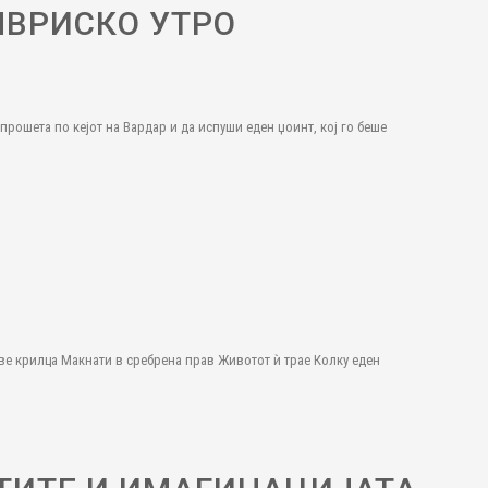
МВРИСКО УТРО
рошета по кејот на Вардар и да испуши еден џоинт, кој го беше
ве крилца Макнати в сребрена прав Животот ѝ трае Колку еден