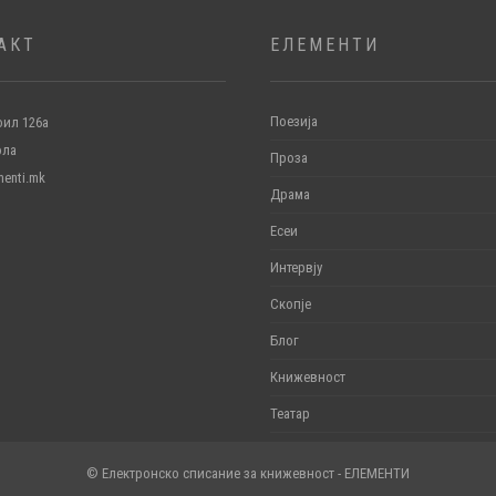
АКТ
ЕЛЕМЕНТИ
Поезија
ил 126а
ола
Проза
menti.mk
Драма
Есеи
Интервју
Скопје
Блог
Книжевност
Театар
© Електронско списание за книжевност - ЕЛЕМЕНТИ