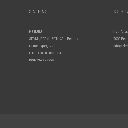
ЗА НАС
КОНТ
ИЗДАВА
Цар Само
ЗРУМ „ПЕРУН АРТИС“ – Битола
7000 Бит
Главен уредник
info@ele
САШО ОГНЕНОВСКИ
ISSN 2671 - 3950