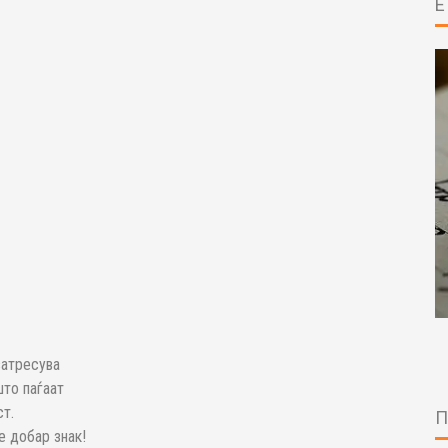
затресува
што паѓаат
ст.
е добар знак!