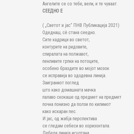
Ангелите се со тебе, вели, и те чуваат.
СЕЕДНО Е
( „Светот и јас“ ПНВ Публикација 2021)
Одеднаш, сѐ стана сеедно.
Сите кадрици во светот,
контурите на ридовите,
спиралата на полжавот,
пенливите грпки на потоците,
особено браздите во мојот мозок
се исправија во здодевна линија.
Заиграниот поглед
што како домашната мачка
палаво скокаше од предмет на предмет
почна понизно да ползи по килимот
како искаран пес.
И јас, од жабја перспектива
се гледам себеси во хоризонтала.
Дебела линија исцртана