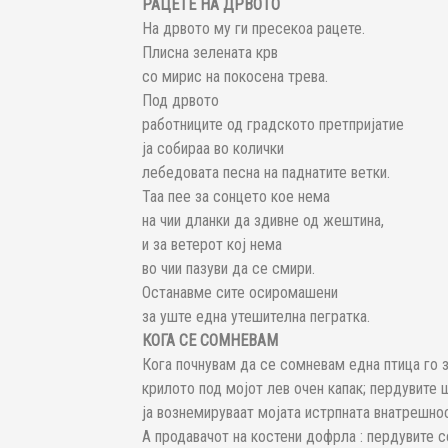
РАЦЕТЕ НА ДРВОТО
На дрвото му ги пресекоа рацете.
Плисна зелената крв
со мирис на покосена трева.
Под дрвото
работниците од градското претпријатие
ја собираа во колички
лебедовата песна на паднатите ветки.
Таа пее за сонцето кое нема
на чии дланки да здивне од жештина,
и за ветерот кој нема
во чии пазуви да се смири.
Останавме сите осиромашени
за уште една утешителна пегратка.
КОГА СЕ СОМНЕВАМ
Кога почнувам да се сомневам една птица го 
крилото под мојот лев очен капак; пердувите 
ја вознемируваат мојата истрпната внатрешно
А продавачот на костени дофрла : пердувите с