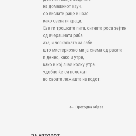
на домашниот кауч,
со виснати раце и нозе
како свенати краци.
Еве ги трошките пита, ситната роса зејтин
од вчерашната риба
аха, и чепкалката за заби
што мистериозно ми ја снема од раката
и денес, како и утре,
како и кој знае колку утра,
удобно ќе си полежат
во своите лежишта на подот.
Преходна објава