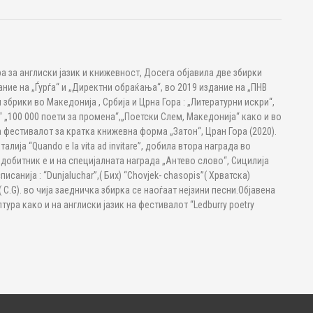
 за англиски јазик и книжевност, Досега објавила две збирки
дание на „Ѓурѓа“ и „Директни обраќања“, во 2019 издание на „ПНВ
збрики во Македонија , Србија и Црна Гора : „Литературни искри“,
 „100 000 поети за промена“,„Поетски Слем, Македонија“ како и во
а фестивалот за кратка книжевна форма „Затон“, Цран Гора (2020).
лија “Quando e la vita ad invitare”, добила втора награда во
 добитник е и на специјалната награда „Антево слово“, Сицилија
исанија : “Dunjaluchar”,( Бих) “Chovjek- chasopis”( Хрватска)
a”( C.G). во чија заедничка збирка се наоѓаат нејзини песни.Објавена
лтура како и на англиски јазик на фестивалот “Ledburry poetry