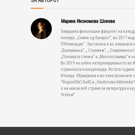
ЗА АВТОРОТ
Марина Икономова Шокева
Завршила филолошки факултет на катедра
поезија: „Слики од бунарот“, во 2017 из
ПУбликации“.. Застапена е во алманаси и 
„Бранувања“, „ Стремеж“, „ Современост“
„Поезијата стенка“ и „Месопотамија“ и н
Во 2019 на online натпреварувањето во Ита
странската конкуренција. Истата година
Италија. Објавувала и во електронксите сп
“RegionElle’( БиХ) и „Vavilonska bibliotek
е на некои веб страни за литература и ку
festival”.