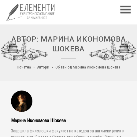
Главн
АВТОР: МАРИНА ИКОНОМОВА
ШОКЕВА
Почетна
Автори
Објави од Марина Икономова Шокева
Марина Икономова Шокева
Завршила филолошки факултет на катедра за англиски јазик и