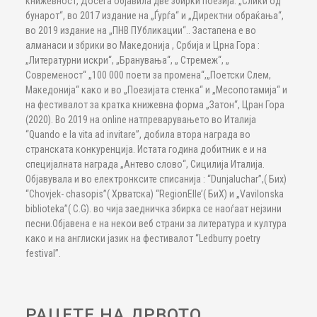
книжевност, Досега објавила две збирки поезија: „Слики од
бунарот“, во 2017 издание на „Ѓурѓа“ и „Директни обраќања“,
во 2019 издание на „ПНВ ПУбликации“.. Застапена е во
алманаси и збрики во Македонија , Србија и Црна Гора :
„Литературни искри“, „Бранувања“, „ Стремеж“, „
Современост“ „100 000 поети за промена“,„Поетски Слем,
Македонија“ како и во „Поезијата стенка“ и „Месопотамија“ и
на фестивалот за кратка книжевна форма „Затон“, Цран Гора
(2020). Во 2019 на online натпреварувањето во Италија
“Quando e la vita ad invitare”, добила втора награда во
странската конкуренција. Истата година добитник е и на
специјалната награда „Антево слово“, Сицилија Италија.
Објавувала и во електронксите списанија : “Dunjaluchar”,( Бих)
“Chovjek- chasopis”( Хрватска) “RegionElle’( БиХ) и „Vavilonska
biblioteka”( C.G). во чија заедничка збирка се наоѓаат нејзини
песни.Објавена е на некои веб страни за литература и култура
како и на англиски јазик на фестивалот “Ledburry poetry
festival”.
РАЦЕТЕ НА ДРВОТО