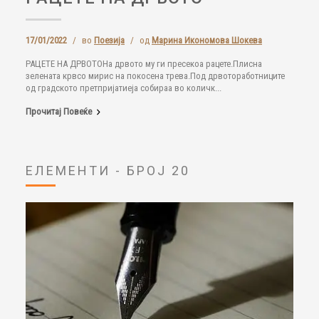
17/01/2022
/
во
Поезија
/
од
Марина Икономова Шокева
РАЦЕТЕ НА ДРВОТОНа дрвото му ги пресекоа рацете.Плисна
зелената крвсо мирис на покосена трева.Под дрвотоработниците
од градското претпријатиеја собираа во количк...
Прочитај Повеќе
ЕЛЕМЕНТИ - БРОЈ 20